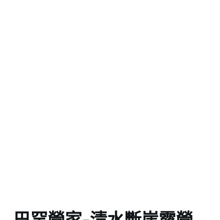
巴罕營家-清水斷崖露營