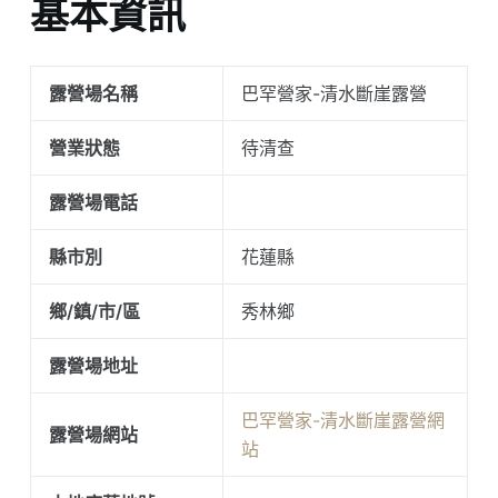
基本資訊
露營場名稱
巴罕營家-清水斷崖露營
營業狀態
待清查
露營場電話
縣市別
花蓮縣
鄉/鎮/市/區
秀林鄉
露營場地址
巴罕營家-清水斷崖露營網
露營場網站
站