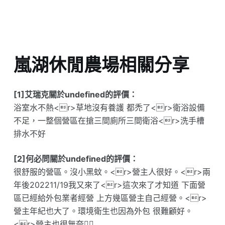
嵐湖休閒農場相關分享
[1]艾瑞克關於undefined的評價：
浴室水不熱<r>草地沒有養護 都禿了<r>衛浴設備
不足，一整個營區在搶三間廁所三間衛浴<r>洗手槽
排水不好
[2]何必問關於undefined的評價：
很舒服的營區。沒小黑蚊。<r>營主人很好。<r>兩
年後202211/19我又來了<r>這次來了才知道 下面營
區已經給外包業者經營 上方幾區營主自己經營。<r>
營主年紀也大了。環境衛生也因為外包 很難顧好。
<r>營主也很無奈😮‍💨