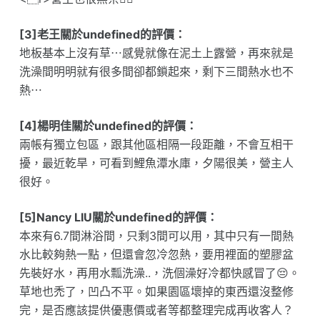
[3]老王關於undefined的評價：
地板基本上沒有草⋯感覺就像在泥土上露營，再來就是
洗澡間明明就有很多間卻都鎖起來，剩下三間熱水也不
熱⋯
[4]楊明佳關於undefined的評價：
兩帳有獨立包區，跟其他區相隔一段距離，不會互相干
擾，最近乾旱，可看到鯉魚潭水庫，夕陽很美，營主人
很好。
[5]Nancy LIU關於undefined的評價：
本來有6.7間淋浴間，只剩3間可以用，其中只有一間熱
水比較夠熱一點，但還會忽冷忽熱，要用裡面的塑膠盆
先裝好水，再用水瓢洗澡..，洗個澡好冷都快感冒了😔。
草地也禿了，凹凸不平。如果園區壞掉的東西還沒整修
完，是否應該提供優惠價或者等都整理完成再收客人？