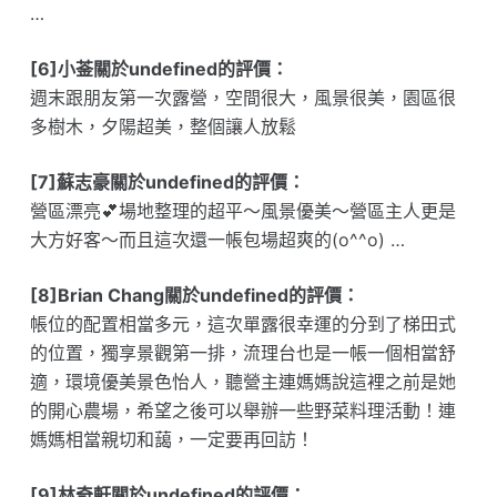
…
[6]小菳關於undefined的評價：
週末跟朋友第一次露營，空間很大，風景很美，園區很
多樹木，夕陽超美，整個讓人放鬆
[7]蘇志豪關於undefined的評價：
營區漂亮💕場地整理的超平～風景優美～營區主人更是
大方好客～而且這次還一帳包場超爽的(o^^o) …
[8]Brian Chang關於undefined的評價：
帳位的配置相當多元，這次單露很幸運的分到了梯田式
的位置，獨享景觀第一排，流理台也是一帳一個相當舒
適，環境優美景色怡人，聽營主連媽媽說這裡之前是她
的開心農場，希望之後可以舉辦一些野菜料理活動！連
媽媽相當親切和藹，一定要再回訪！
[9]林奇軒關於undefined的評價：