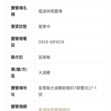
露營場名
嵐湖休閒農場
稱
營業狀態
營業中
露營場電
0928-681629
話
縣市別
苗栗縣
鄉/鎮/市/
大湖鄉
區
露營場地
苗栗縣大湖鄉新開村7鄰雙坑27-1
址
號
露營場網
嵐湖休閒農場網站