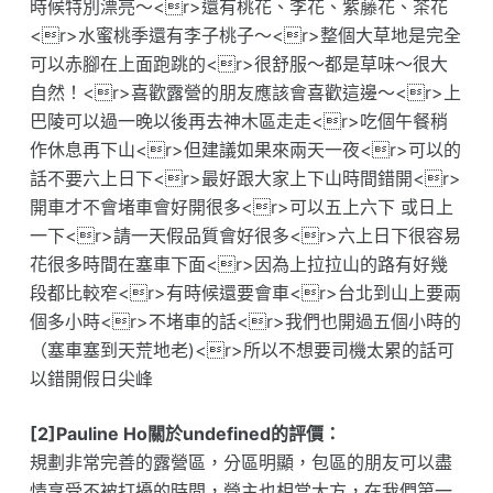
時候特別漂亮～<r>還有桃花、李花、紫藤花、茶花
<r>水蜜桃季還有李子桃子～<r>整個大草地是完全
可以赤腳在上面跑跳的<r>很舒服～都是草味～很大
自然！<r>喜歡露營的朋友應該會喜歡這邊～<r>上
巴陵可以過一晚以後再去神木區走走<r>吃個午餐稍
作休息再下山<r>但建議如果來兩天一夜<r>可以的
話不要六上日下<r>最好跟大家上下山時間錯開<r>
開車才不會堵車會好開很多<r>可以五上六下 或日上
一下<r>請一天假品質會好很多<r>六上日下很容易
花很多時間在塞車下面<r>因為上拉拉山的路有好幾
段都比較窄<r>有時候還要會車<r>台北到山上要兩
個多小時<r>不堵車的話<r>我們也開過五個小時的
（塞車塞到天荒地老)<r>所以不想要司機太累的話可
以錯開假日尖峰
[2]Pauline Ho關於undefined的評價：
規劃非常完善的露營區，分區明顯，包區的朋友可以盡
情享受不被打擾的時間，營主也相當大方，在我們第一