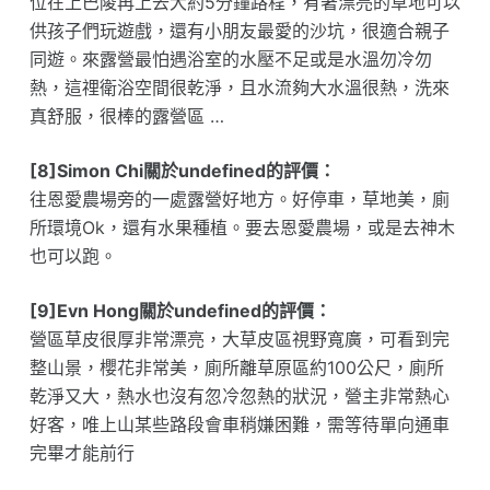
位在上巴陵再上去大約5分鐘路程，有著漂亮的草地可以
供孩子們玩遊戲，還有小朋友最愛的沙坑，很適合親子
同遊。來露營最怕遇浴室的水壓不足或是水溫勿冷勿
熱，這𥚃衛浴空間很乾淨，且水流夠大水溫很熱，洗來
真舒服，很棒的露營區 …
[8]Simon Chi關於undefined的評價：
往恩愛農場旁的一處露營好地方。好停車，草地美，廁
所環境Ok，還有水果種植。要去恩愛農場，或是去神木
也可以跑。
[9]Evn Hong關於undefined的評價：
營區草皮很厚非常漂亮，大草皮區視野寬廣，可看到完
整山景，櫻花非常美，廁所離草原區約100公尺，廁所
乾淨又大，熱水也沒有忽冷忽熱的狀況，營主非常熱心
好客，唯上山某些路段會車稍嫌困難，需等待單向通車
完畢才能前行