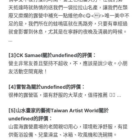
天抵達時就熱情的送我們一袋拉拉山名產，讓我們在頹
廢又糜爛的露營中補充一點維他命c😋<r>唯一美中不
足的是，我們所在的蛙鳴區就在馬路旁，只要有車經過
就會影響到休息，尤其是在寧靜的夜晚及清晨的時候。
…
[3]CK Samael關於undefined的評價：
營主非常友善且堅持不超收，不，應該是說少收。小朋
友活動空間寬敞！
[4]雷智為關於undefined的評價：
很棒的露營區，還有舒服的大草皮，值得推薦 👍🏻 …
[5]山水畫家的藝術Taiwan Artist World關於
undefined的評價：
山雲海露營農場的老闆親切用心，環境乾淨舒服，有提
供衛浴設備、兒童澡盆、冰箱、吹風機和洗碗精。