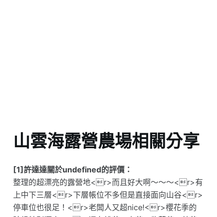
山雲海露營農場相關分享
[1]許達達關於undefined的評價：
整理的超漂亮的露營地<r>而且好大啊～～～<r>有
上中下三層<r>下層帳位不多但是直接面向山谷<r>
停車位也很足！<r>老闆人又超nice!<r>櫻花季的