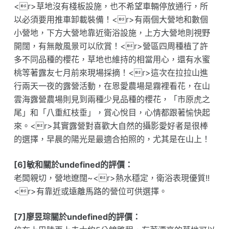
<r>草地沒有棧板設施，也不希望車輛停放通行，所
以必須要用推車卸載裝備！<r>有兩個大營地和數個
小營地，下方大營地靠近衛浴設施，上方大營地則視野
開闊，有無敵風景可以欣賞！<r>營區四周種植了許
多不同品種的櫻花，草地也維持的相當用心，還有水蜜
桃等著露友七月前來現場採摘！<r>這次在拉拉山進
行兩天一夜的露營活動，在恩愛農場是霧裡看花，在山
雲海露營農場則見到兩種少見品種的櫻花，「市原虎之
尾」和「八重紅枝垂」，賞心悅目，心情都跟著愉快起
來。<r>其實露營對喜歡大自然的攝影愛好者是很棒
的選擇，早晨的陽光是最適合拍照的，尤其是在山上！
[6]敏和關於undefined的評價：
老闆親切，營地遼闊~<r>熱水穩定，衛浴表現優質!!
<r>有靠近或遠離馬路的營位可供選擇。
[7]廖昱琮關於undefined的評價：