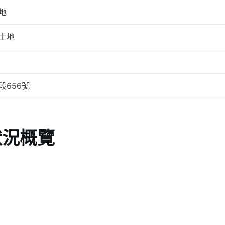
地
土地
段656號
狀況概覽