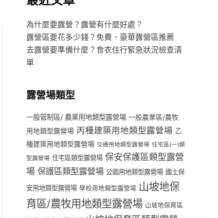
最近文章
為什麼要露營？露營有什麼好處？
露營區要花多少錢？免費、豪華露營區推薦
去露營要準備什麼？食衣住行緊急狀況檢查清
單
露營場類型
一般管制區/ 農業用地類型露營場
一般農業區/農牧
丙種建築用地類型露營場
用地類型露營場
乙
種建築用地類型露營場
交通用地類型露營場
住宅區(一)類
保安保護區類型露營
住宅區類型露營場
型露營場
場
保護區類型露營場
公園用地類型露營場
國土保
山坡地保
安用地類型露營場
學校用地類型露營場
育區/農牧用地類型露營場
山坡地保育區