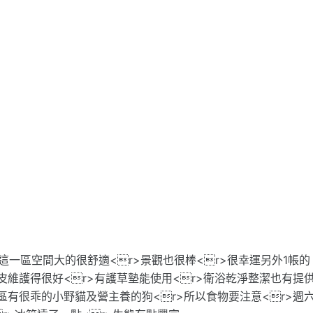
>這一區空間大的很舒適<r>景觀也很棒<r>很幸運另外1帳的
皮維護得很好<r>有護草墊能使用<r>衛浴乾淨整潔也有提
區有很乖的小野貓及營主養的狗<r>所以食物要注意<r>週