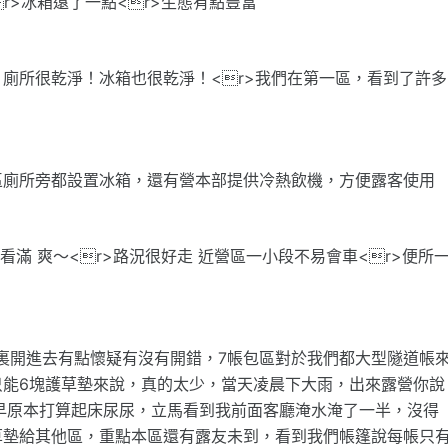
r>冰箱遠了一點<r>生態有點豐富
廁所很乾淨！冰箱也很乾淨！<r>我們在第一區，看到了許多
區廁所旁都設置冰箱，還有營本部提供冷熱飲機，方便露客使用
好看滿 爽～<r>路況很好走 近營區一小段不易會車<r>便所
裏開進去有點懷疑有沒有開錯，7帳包區對於我們都大型隧道帳
只能6塊護草墊來說，真的太少，當天凌晨下大雨，出來露營你說
早原本打算起床尿尿，立馬看到我前面客廳淹水淹了一半，沒得
草墊給其他區，重點本區還有露友未到，看到我們帳篷說每帳只