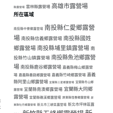
高雄市露營場
雲林縣露營場
縣露營場
所在區域
南投縣仁愛鄉露營
南投縣中寮鄉露營場
場
南投縣國姓
南投縣信義鄉露營場
南投縣埔里鎮露營場
鄉露營場
南
南投縣魚池鄉露營
投縣竹山鎮露營場
場
南投縣鹿谷鄉露營場
嘉義縣梅山鄉露營
嘉義
場
嘉義縣番路鄉露營場
嘉義縣竹崎鄉露營場
縣阿里山鄉露營場
宜蘭縣冬山鄉
宜蘭縣三星鄉露營場
宜蘭縣大同鄉
宜蘭縣南澳鄉露營場
露營場
露營場
宜蘭縣礁溪鄉露營場
屏東縣恆春鄉露營場
屏
供
新北市坪林區露
新北市三峽區露營場
東縣牡丹鄉露營場
六