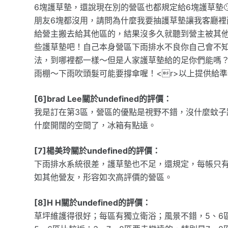
6塊護草墊，還說現在別的營區也都規定給6塊護草墊
朋友6塊都沒用，請問為什麼我要抽護草墊讓我客廳
給營主搬去給其他區的，結果沒多久就聽到營主被其
些護草墊吧！自己本身營區下雨排水不良你自己會不
法，到哪裡都一樣～但是人家護草墊給的足你們能嗎？
雨棚～下雨吹頭髮可能要撐傘喔！<r>以上提供給
[6]brad Lee關於undefined的評價：
我是訂在第3區，營區的優點是視野不錯，沒什麼蚊子
什麼開闊的空間了，冰箱有點遠。
[7]楊美玲關於undefined的評價：
下雨排水系統很差，護草墊也不足，還規定，每帳只
如其他營友，形容如次高評價的營區。
[8]H H關於undefined的評價：
草坪維護得很好；每區有獨立衛浴；風景不錯，5、6區