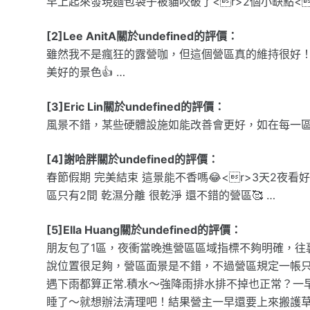
早上起來發現麵包袋子被貓咬破了<r>2個小缺點<
[2]Lee AnitA關於undefined的評價：
雖然我不是瘋狂的露營咖，但這個營區真的維持很好！
美好的景色👍 …
[3]Eric Lin關於undefined的評價：
風景不錯，某些硬體設施如能改善會更好，如在每一
[4]謝哈胖關於undefined的評價：
春節假期 完美結束 這景能不香嗎😂<r>3天2夜看
區只有2間 乾濕分離 很乾淨 還不錯的營區🥰 …
[5]Ella Huang關於undefined的評價：
朋友包了1區，夜衝當晚進營區區域指標不夠明確，往
說位置很足夠，營區面景是不錯，不過營區規定一帳
遇下雨都算正常.積水～強降雨排水排不掉也正常？一
睡了～就想辦法清理吧！結果營主一早還要上來搬護