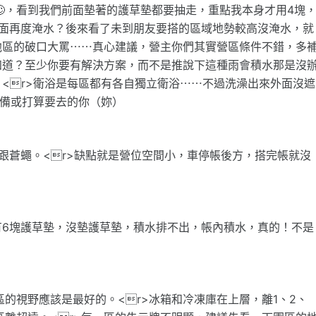
🙄，看到我們前面墊著的護草墊都要抽走，重點我本身才用4塊
裡面再度淹水？後來看了未到朋友要搭的區域地勢較高沒淹水，就
他區的破口大罵⋯⋯真心建議，營主你們其實營區條件不錯，多
知道？至少你要有解決方案，而不是推說下這種雨會積水那是沒
<r>衛浴是每區都有各自獨立衛浴⋯⋯不過洗澡出來外面沒遮
準備或打算要去的你（妳）
跟蒼蠅。<r>缺點就是營位空間小，車停帳後方，搭完帳就沒
有6塊護草墊，沒墊護草墊，積水排不出，帳內積水，真的！不是
的視野應該是最好的。<r>冰箱和冷凍庫在上層，離1、2、