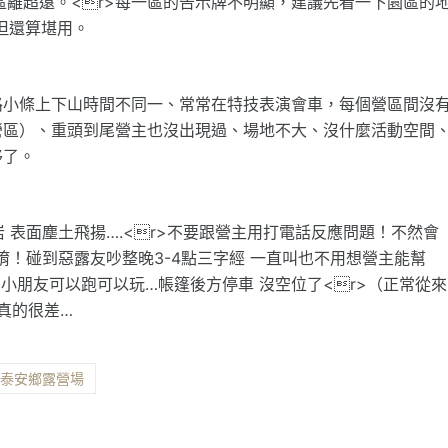
8區離超遠。<r>每一區的告示牌不明顯，建議先看一下園區的
，但還算堪用。
路小條上下山時間不同一、常常在特技表演會車，每個營區間沒
營區）、重頭到尾營主也沒出現過、場地不大、沒什麼活動空間
移了。
 表面塵土飛揚….<r>不要跟營主用打電話反應問題！不然會
唷！碰到惡露友吵整晚3-4點三字經 一直叫也不用想營主能幫
有小朋友可以跑可以玩…帳篷後方停車 沒空位了<r>（正常從來
真的很差…
縣泰安鄉露營場