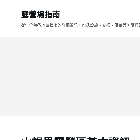
跳
露營場指南
至
主
提供全台各地露營場的詳細資訊，包括設施、交通、風景等，讓您
要
內
容