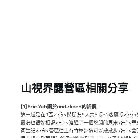
山視界露營區相關分享
[1]Eric Yeh關於undefined的評價：
這一趟是在3區<r>與朋友9人共5帳+2客廳帳<r
露友也很好相處<r>渡過了一個悠閒的周末<r>草
衛生紙<r>營區往上有竹林步道可以散散步<r>營