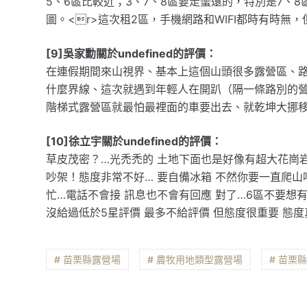
5、6區比較近；3、7、8區要走蠻遠的，特別是7、
圖。<r>這次租2區，手機網路和WIFI都時有時無
[9]吳家勳關於undefined的評價：
在連假期間來山視界、基本上這個山頭很多露營區、
什麼界線、這次就遇到年輕人在開趴（隔一條路別的
階梯式露營區就最怕最裡面的車要出去、就乾坤大挪
[10]徐立宇關於undefined的評價：
草皮茂密？…光禿禿的 土地下面也是好像有超大花崗岩
吵架！態度非常不好… 要自備冰箱 不然你要一直爬山
忙…電話不會接 訊息也不會有回應 對了…6區不要想
沒給過低於5星評價 最多不給評價 但態度很重要 態度
# 苗栗縣露營場
# 農牧用地類型露營場
# 苗栗