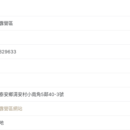
露營區
329633
泰安鄉清安村小南角5鄰40-3號
露營區網站
地