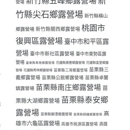
新
新竹縣五峰鄉露營場
營場
竹縣尖石鄉露營場
新竹縣橫山
桃園市
鄉露營場
新竹縣關西鄉露營場
復興區露營場
臺中市和平區露
營場
臺中市新社區露營場
臺中市東勢區露
營場
花蓮縣壽豐鄉露營場
花蓮縣富里鄉露
臺東縣卑南鄉露營場
苗栗縣三
苗栗縣三灣鄉露營場
營場
花蓮縣秀林鄉露營場
一
義鄉露營場
苗栗縣卓蘭
苗栗縣公館鄉露營場
苗栗縣南庄鄉露營場
苗
鎮露營場
苗栗縣泰安鄉
栗縣大湖鄉露營場
來
露營場
高
苗栗縣獅潭鄉露營場
苗栗縣銅鑼鄉露營場
雄市六龜區露營場
高雄
高雄市桃源區露營場
有