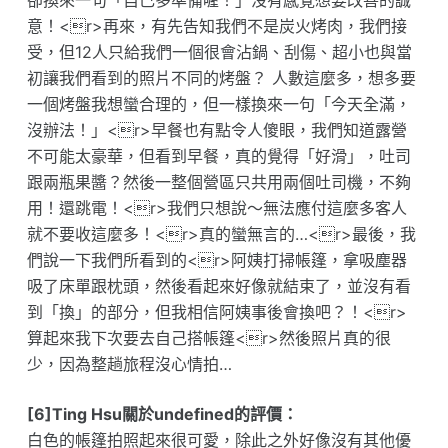
卻換來一句「自己多準備喔！」沒有感覺想要改善的誠
意！<r>再來，有先告知我們不是炭火烤肉，我們接
受，但12人只給我們一個很會沾鍋、刮傷、超小也與當
初讓我們看到的照片不同的烤盤？ 人數這麼多，想多要
一個烤盤我想蠻合理的，但一樣換來一句「今天全滿，
沒辦法！」<r>早餐也有點令人傻眼，我們知道露營
不可能太豪華，但看到早餐，真的覺得「好滑」，吐司
跟兩瓶果醬？然後一整個營區只共用兩個吐司機，不夠
用！還跳電！<r>我們只想說～無法應付這麼多客人
就不要收這麼多！<r>真的蠻無言的…<r>最後，我
們說一下我們所看到的<r>阿姨打掃帳篷，拿吸塵器
吸了床單跟枕頭，然後看起來好像就結束了，並沒有看
到「換」的部分，但我相信阿姨事後會換吧？！<r>
算起來我下次要去自己搭帳篷<r>然後照片真的很
少，因為整趟旅程沒心情拍…
[6]Ting Hsu關於undefined的評價：
白色的帳篷拍照起來很可愛，除此之外好像沒有其他優