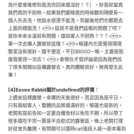
為什麼會維修到我洗完回來還沒好！？），好我就當真
我們真的不耐熱，結果我們要睡覺的時候聽到隔壁有一
個人先去洗，他說水很燙不能洗，到最後他們也都跑去
上面的裡面洗！<r>這就不是我們這帳的問題了吧？
是你本來水溫就有問題，還說客人不耐熱？？？<r>
第一次去懶人露營就這樣！<r>帳篷內也是覺得環境
整潔沒有很好，還不便宜，平日$6000一帳，主要是態
度我覺得一次店！<r>會現在才發評論是因為我們找
了很多間類似這種露營去，真的體驗良好，無再發生此
事！
[4]Eevee Rabbit關於undefined的評價：
上週來這裡露營，幸運的天氣很好，而且因為是平日，
只有兩組客人，整體的品質還滿好的，帳篷也是新的，
老闆有提前告知一定要自備食材以免吃不飽，所以帶了
很多還吃不完～算是半自助式的露營區，晚上老闆打理
好就會先離開，有問題可以隨時call值班人員～原本看到