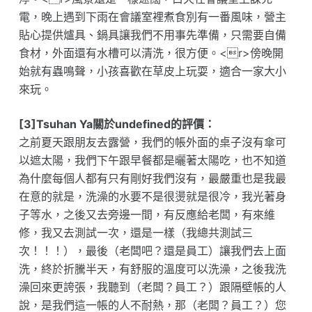
電，晚上遇到下雨在會議室裡煮食別有一番風味，營主
貼心提供爐具、鍋具讓我們不用事先準備，只需要自備
食材，外面還有水槽可以清洗，很方便。<r>傍晚開
始就有蟲鳴聲，小孩喜歡在草皮上玩耍，適合一家大小
來玩。
[3]Tsuhan Ya關於undefined的評價：
之前夏天跟朋友去露營，我們的帳外面的桌子沒有傘可
以遮太陽，我們下午跟早餐都是曬著太陽吃，也不知道
為什麼每個人都有只有剛好我們沒有，最嚴重也是我最
在意的就是，洗澡的水要不是很燙就是很冷，我光著身
子等水，之後又去旁邊一間，有反應給老闆，有來維
修，我又去測試一次，還是一樣（我總共測試三
次！！！），最後（老闆吧？還是員工）讓我們去上面
洗，終於折騰半天，有舒服的溫度可以洗澡，之後我洗
澡回來更誇張，我聽到（老闆？員工？）跟隔壁帳的人
說，是我們這一帳的人不耐熱，那（老闆？員工？）您