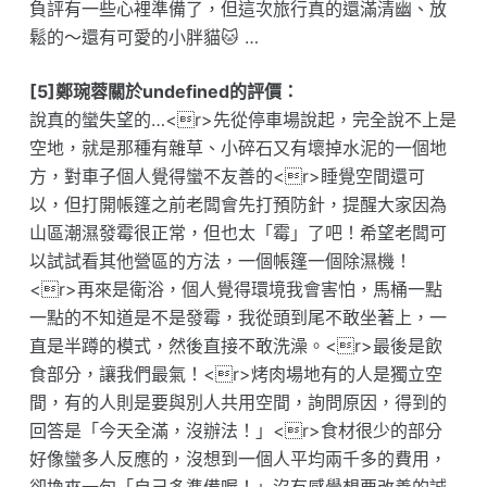
負評有一些心裡準備了，但這次旅行真的還滿清幽、放
鬆的～還有可愛的小胖貓🐱 …
[5]鄭琬蓉關於undefined的評價：
說真的蠻失望的…<r>先從停車場說起，完全說不上是
空地，就是那種有雜草、小碎石又有壞掉水泥的一個地
方，對車子個人覺得蠻不友善的<r>睡覺空間還可
以，但打開帳篷之前老闆會先打預防針，提醒大家因為
山區潮濕發霉很正常，但也太「霉」了吧！希望老闆可
以試試看其他營區的方法，一個帳篷一個除濕機！
<r>再來是衛浴，個人覺得環境我會害怕，馬桶一點
一點的不知道是不是發霉，我從頭到尾不敢坐著上，一
直是半蹲的模式，然後直接不敢洗澡。<r>最後是飲
食部分，讓我們最氣！<r>烤肉場地有的人是獨立空
間，有的人則是要與別人共用空間，詢問原因，得到的
回答是「今天全滿，沒辦法！」<r>食材很少的部分
好像蠻多人反應的，沒想到一個人平均兩千多的費用，