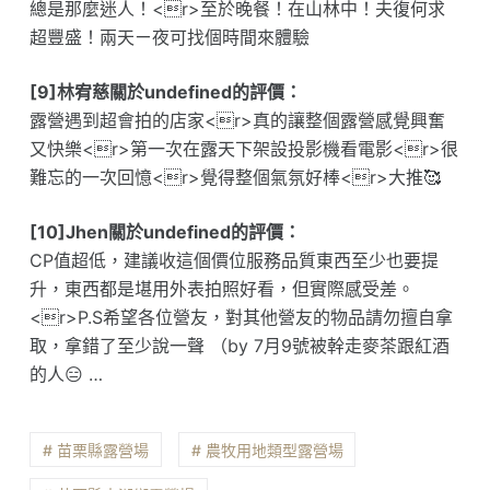
總是那麼迷人！<r>至於晚餐！在山林中！夫復何求
超豐盛！兩天ㄧ夜可找個時間來體驗
[9]林宥慈關於undefined的評價：
露營遇到超會拍的店家<r>真的讓整個露營感覺興奮
又快樂<r>第一次在露天下架設投影機看電影<r>很
難忘的一次回憶<r>覺得整個氣氛好棒<r>大推🥰
[10]Jhen關於undefined的評價：
CP值超低，建議收這個價位服務品質東西至少也要提
升，東西都是堪用外表拍照好看，但實際感受差。
<r>P.S希望各位營友，對其他營友的物品請勿擅自拿
取，拿錯了至少說一聲 （by 7月9號被幹走麥茶跟紅酒
的人😑 …
# 苗栗縣露營場
# 農牧用地類型露營場