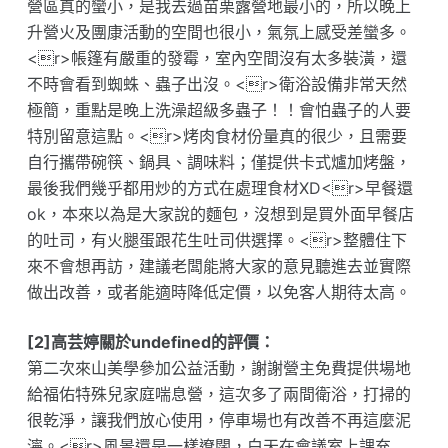
營區真的蠻小，是我去過苗栗露營地最小的，所以晚上
升營火及團康活動的空間也很小，氣氛上感受差蠻多。
<r>帳篷有嚴重的發霉，室內空間沒有太多裝潢，還
不時會看到蜘蛛、蟲子出沒。<r>衛浴設備非常天然
極簡，重點是晚上洗澡超級多蟲子！！會怕蟲子的人要
特別留意這點。<r>烤肉食材份量真的很少，且需要
自行攜帶碗筷、鍋具、調味料；僅提供卡式爐加烤盤，
最後我們幾乎都用炒的方式在處理食材XD<r>早餐還
ok，本來以為是大家說的麵包，沒想到是買外面早餐店
的吐司，有火腿蛋跟花生吐司供選擇。<r>整體住下
來不會想再訪，建議老闆能將大家的意見聽進去並實際
做出改善，或者能適時降低定價，以免客人期待太高。
[2]高芸婷關於undefined的評價：
第二次來山美學參加公益活動，謝謝營主免費提供場地
給福佑特殊兒家庭喘息營，這次多了兩間衛浴，打掃的
很乾淨，讓我們放心使用，停車場也有改善不再這麼泥
濘。<r>風景還是一樣遼闊，白天在會議室上課充