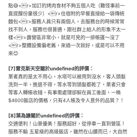
點😅<r>加訂的烤肉食材不夠五個人吃（難怪事前一
直提醒份量很少）<r>住宿附的早餐直接給一袋傳統
麵包<r>服務人員只有兩個人，去服務台的時候常常
找不到人，服務也很普通，跟社群上給人的形象不太一
樣<r>露營區非常小，就是可見的一排帳篷～沒了
<r>整體設備偏老舊，來過一次就好，或是可以不用
來😊
[7]雷克斯天空關於undefined的評價：
業者真的是太不用心，水塔可以被用到沒水，客人頭髮
洗到一半，進退不得，等水等到頭髮都乾了，業者只會
等客人轉帳收錢，有事需處理卻躲在員工後面，ㄧ晚
$4600飯店的價格，只有4人帳及令人意外的品質？！
[8]葉為謙關於undefined的評價：
交通便利！山景優美！服務超好，從停車ㄧ直到營區！
服務不輸 五星級的高級飯店，雖然在山腰而已，大自然