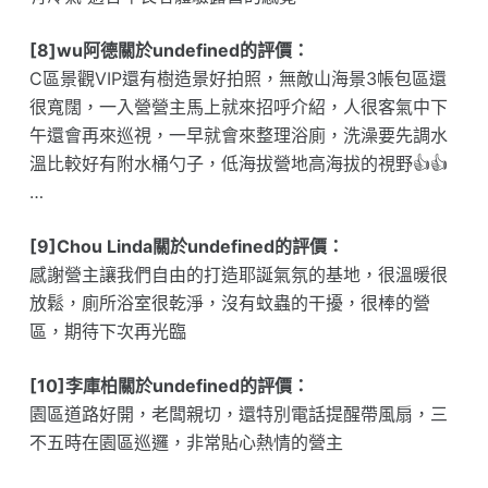
[8]wu阿德關於undefined的評價：
C區景觀VIP還有樹造景好拍照，無敵山海景3帳包區還
很寬闊，一入營營主馬上就來招呼介紹，人很客氣中下
午還會再來巡視，一早就會來整理浴廁，洗澡要先調水
溫比較好有附水桶勺子，低海拔營地高海拔的視野👍👍
…
[9]Chou Linda關於undefined的評價：
感謝營主讓我們自由的打造耶誕氣氛的基地，很溫暖很
放鬆，廁所浴室很乾淨，沒有蚊蟲的干擾，很棒的營
區，期待下次再光臨
[10]李庫柏關於undefined的評價：
園區道路好開，老闆親切，還特別電話提醒帶風扇，三
不五時在園區巡邏，非常貼心熱情的營主