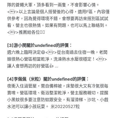
隊的蒼蠅大軍，頂多看到一兩隻，不會影響心情。
<r>以上言論是個人搭營後的心得，適用F區，內容僅
供參考，因為覺得環境不錯，會想要再訪來搭別區試試
看，營主也很熱情，如果有問題，也可以馬上聯絡到。
<r>推薦給各位👍🏻
[3]游小閔關於undefined的評價：
週六晚上臨時決定😄<r>從台南過去住宿一晚，老闆
娘很熱心營區相當乾淨，洗澡熱水水壓很穩定！<r>
讓人會想再訪的好營區👍 …
[4]李佩佩（米粒）關於undefined的評價：
夜衝入住涵管屋，需自備棉被，床墊很大又有冷氣很每
賣唷。營區環境、衛浴整潔乾淨，營主服務親切，提醒
小黑蚊很多要注意防蚊跟安全，有溜滑梯、沙坑、小戲
水池可以讓小孩玩耍。 米20220527粒