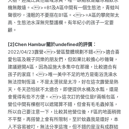
大樹，迎風比其他區域涼爽，唯一缺點就是離冰箱飲水
機無敵遠。<r>⭐B1及A區中間有一個生態池，青蛙叫
聲很吵，淺眠的不要搭在B1區。<r>⭐A區的攀爬架太
高、生態池水深無完整護欄。有年紀小的孩子一定要
顧。
[2]Chen Hambur關於undefined的評價：
2022/04/23露營<r>營區整體規劃不錯<r>適合喜
愛包區及親子同樂的朋友們，但如果比較擔心吵雜聲，
建議避開A區，因為設施大多集中在那邊，比較適合有
孩子的家庭！<r>唯一美中不足的地方是衛浴洗澡水
無法控制恆溫，不是太燙就是太冷，好在這次露營是熱
天，冬天恐怕就不太適合，即便提供水桶及水瓢，還是
會覺得有些不方便。<r>這次訂的營位是F兩帳包區，
營位中間有棵樹可以遮陽算不錯，但會有毛毛蟲掉落，
所以自己要注意一下，比較其他營位後，F區的地面稍微
不平整，再搭營上會有所限制，至於蚊蟲我是還好，本
人不容易被叮，無法分享這塊，但不錯的是沒有成群結