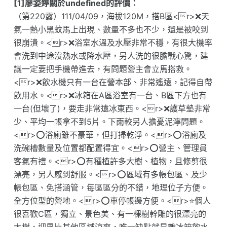
[1]廖姿婷關於undefined的評價：
（第220露）111/04/09，海拔120M，搭B區<r>❌天
氣一熱小黑蚊馬上出現、數量不多也不少，還是被咬到
很崩潰。<r>❌浴室水溫及水壓非常不穩，有很大機率
會洗到中途沒熱水或降水壓，另人洗的很膽戰心驚，建
議一定要把手機帶進去，有問題營主會立馬搭救。
<r>❌飲水機只有一台在營本部、非常遙遠，記得自帶
飲用水。<r>❌冰箱在A區浴室有一台、B區下方也有
一台(但壞了)，要走非常遠冰東西。<r>❌護草墊非常
少、平均一帳拿不到5片。下雨較另人擔憂泥濘問題。
<r>⭕浴廁雖不豪華，但打掃乾淨。<r>⭕浴廁及
洗碗槽數量及位置都配置得宜。<r>⭕營主、管理員
客氣有禮。<r>⭕有種植許多大樹、植物，且修剪很
漂亮，另人感到舒服。<r>⭕區域有多帳包區、及少
帳包區、免搭涵管，每區區分的不錯，地理位子方便。
全方位型的營地。<r>⭕車停帳邊方便。<r>⭐個人
很喜歡C區，獨立、景色美、有一棵樹幹雕的很漂亮的