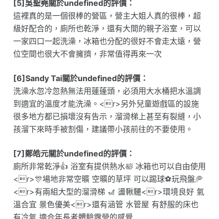
[5]吳聖堯關於undefined的評價：
這裡真的是一個很棒的營區，營主大姐人真的很棒，超
級好配合的，廁所也乾淨，還有大間的親子浴室，可以
一家四口一起洗澡，冰箱也分配的很好不會走太遠，營
位空間也很大不會擁擠，非常值得再來一次
[6]Sandy Tai關於undefined的評價：
洗澡水忽冷忽熱無法用蓮蓬頭，必須用大水桶把水溫調
到適宜的溫度才能洗澡。<r>另外兒童遊戲區的設施
很多地方都已損壞沒有告示，溜滑梯上甚至有裂縫，小
孩溜下來時手被割傷，建議帶小孩前往的不要使用。
[7]鄭皓元關於undefined的評價：
廁所非常乾淨👍 浴室有提供熱水🛀 冰箱也可以自由使用
<r>🎊場地非常空曠 空曠的草坪 可以踢球⚽️玩飛盤🥏
<r>有兩組大型的溜滑梯 🎢 盪鞦韆<r>環境良好 氣
溫合宜 景色優美<r>還有涵管 水管屋 有舒服的床也
有冷氣 適合年長者體驗露營的感覺