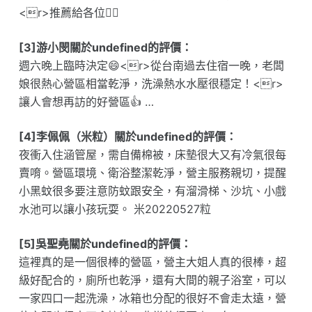
<r>推薦給各位👍🏻
[3]游小閔關於undefined的評價：
週六晚上臨時決定😄<r>從台南過去住宿一晚，老闆
娘很熱心營區相當乾淨，洗澡熱水水壓很穩定！<r>
讓人會想再訪的好營區👍 …
[4]李佩佩（米粒）關於undefined的評價：
夜衝入住涵管屋，需自備棉被，床墊很大又有冷氣很每
賣唷。營區環境、衛浴整潔乾淨，營主服務親切，提醒
小黑蚊很多要注意防蚊跟安全，有溜滑梯、沙坑、小戲
水池可以讓小孩玩耍。 米20220527粒
[5]吳聖堯關於undefined的評價：
這裡真的是一個很棒的營區，營主大姐人真的很棒，超
級好配合的，廁所也乾淨，還有大間的親子浴室，可以
一家四口一起洗澡，冰箱也分配的很好不會走太遠，營