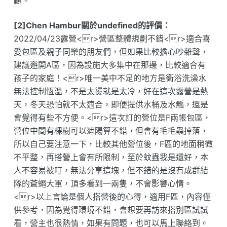
顧。
[2]Chen Hambur關於undefined的評價：
2022/04/23露營<r>營區整體規劃不錯<r>適合喜
愛包區及親子同樂的朋友們，但如果比較擔心吵雜聲，
建議避開A區，因為設施大多集中在那邊，比較適合有
孩子的家庭！<r>唯一美中不足的地方是衛浴洗澡水
無法控制恆溫，不是太燙就是太冷，好在這次露營是熱
天，冬天恐怕就不太適合，即便提供水桶及水瓢，還是
會覺得有些不方便。<r>這次訂的營位是F兩帳包區，
營位中間有棵樹可以遮陽算不錯，但會有毛毛蟲掉落，
所以自己要注意一下，比較其他營位後，F區的地面稍微
不平整，再搭營上會有所限制，至於蚊蟲我是還好，本
人不容易被叮，無法分享這塊，但不錯的是沒有成群結
隊的蒼蠅大軍，頂多看到一兩隻，不會影響心情。
<r>以上言論是個人搭營後的心得，適用F區，內容僅
供參考，因為覺得環境不錯，會想要再訪來搭別區試試
看，營主也很熱情，如果有問題，也可以馬上聯絡到。