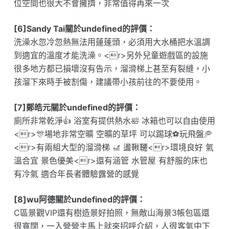
位空間也很大不會擁擠，非常值得再來一次
[6]Sandy Tai關於undefined的評價：
洗澡水忽冷忽熱無法用蓮蓬頭，必須用大水桶把水溫調
到適宜的溫度才能洗澡。<r>另外兒童遊戲區的設施
很多地方都已損壞沒有告示，溜滑梯上甚至有裂縫，小
孩溜下來時手被割傷，建議帶小孩前往的不要使用。
[7]鄭皓元關於undefined的評價：
廁所非常乾淨👍 浴室有提供熱水🛀 冰箱也可以自由使用
<r>🎊場地非常空曠 空曠的草坪 可以踢球⚽️玩飛盤🥏
<r>有兩組大型的溜滑梯 🎢 盪鞦韆<r>環境良好 氣
溫合宜 景色優美<r>還有涵管 水管屋 有舒服的床也
有冷氣 適合年長者體驗露營的感覺
[8]wu阿德關於undefined的評價：
C區景觀VIP還有樹造景好拍照，無敵山海景3帳包區還
很寬闊，一入營營主馬上就來招呼介紹，人很客氣中下