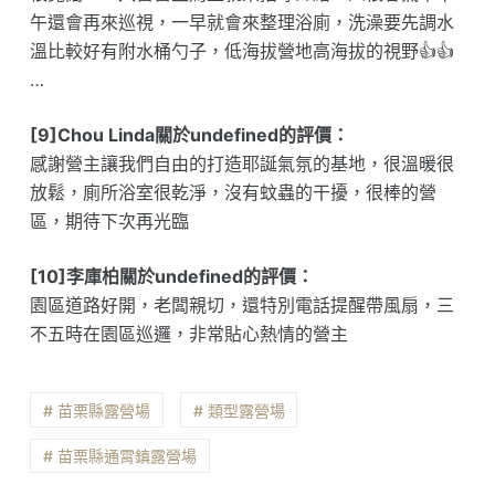
午還會再來巡視，一早就會來整理浴廁，洗澡要先調水
溫比較好有附水桶勺子，低海拔營地高海拔的視野👍👍
…
[9]Chou Linda關於undefined的評價：
感謝營主讓我們自由的打造耶誕氣氛的基地，很溫暖很
放鬆，廁所浴室很乾淨，沒有蚊蟲的干擾，很棒的營
區，期待下次再光臨
[10]李庫柏關於undefined的評價：
園區道路好開，老闆親切，還特別電話提醒帶風扇，三
不五時在園區巡邏，非常貼心熱情的營主
# 苗栗縣露營場
# 類型露營場
# 苗栗縣通霄鎮露營場