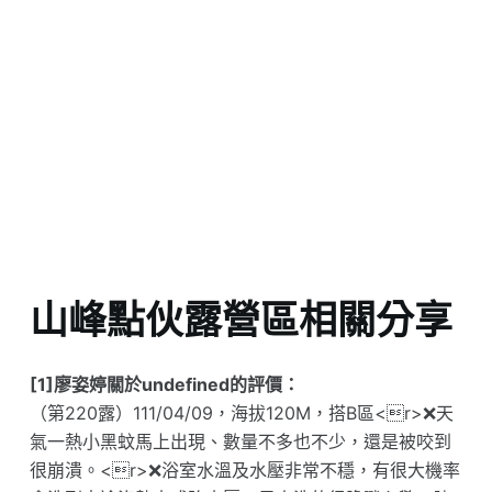
山峰點伙露營區相關分享
[1]廖姿婷關於undefined的評價：
（第220露）111/04/09，海拔120M，搭B區<r>❌天
氣一熱小黑蚊馬上出現、數量不多也不少，還是被咬到
很崩潰。<r>❌浴室水溫及水壓非常不穩，有很大機率