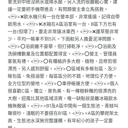
會洗到中途沒熱水或降水壓，另人洗的很膽戰心驚，建
議一定要把手機帶進去，有問題營主會立馬搭救。
<r>❌飲水機只有一台在營本部、非常遙遠，記得自帶
飲用水。<r>❌冰箱在A區浴室有一台、B區下方也有
一台(但壞了)，要走非常遠冰東西。<r>❌護草墊非常
少、平均一帳拿不到5片。下雨較另人擔憂泥濘問題。
<r>⭕浴廁雖不豪華，但打掃乾淨。<r>⭕浴廁及
洗碗槽數量及位置都配置得宜。<r>⭕營主、管理員
客氣有禮。<r>⭕有種植許多大樹、植物，且修剪很
漂亮，另人感到舒服。<r>⭕區域有多帳包區、及少
帳包區、免搭涵管，每區區分的不錯，地理位子方便。
全方位型的營地。<r>⭕車停帳邊方便。<r>⭐個人
很喜歡C區，獨立、景色美、有一棵樹幹雕的很漂亮的
大樹，迎風比其他區域涼爽，唯一缺點就是離冰箱飲水
機無敵遠。<r>⭐B1及A區中間有一個生態池，青蛙叫
聲很吵，淺眠的不要搭在B1區。<r>⭐A區的攀爬架太
高、生態池水深無完整護欄。有年紀小的孩子一定要