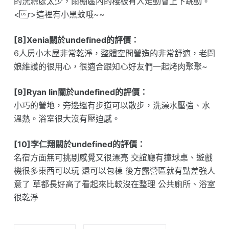
的洗滌處太少，雨棚區內的棧板有人走動會上下跳動。
<r>這裡有小黑蚊哦~~
[8]Xenia關於undefined的評價：
6人房小木屋非常乾淨，整體空間營造的非常舒適，老闆
娘維護的很用心，很適合跟知心好友們一起烤肉聚聚~
[9]Ryan lin關於undefined的評價：
小巧的營地，旁邊還有步道可以散步，洗澡水壓強、水
溫熱。浴室很大沒有壓迫感。
[10]李仁翔關於undefined的評價：
名宿方面無可挑剔感覺又很漂亮 交誼廳有撞球桌、遊戲
機很多東西可以玩 還可以包棟 後方露營區就有點差強人
意了 草都長好高了看起來比較沒在整理 公共廁所、浴室
很乾淨