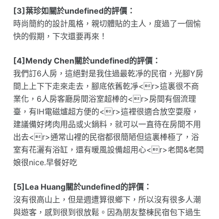
[3]葉珍如關於undefined的評價：
時尚簡約的設計風格，親切體貼的主人，度過了一個愉
快的假期，下次還要再來！
[4]Mendy Chen關於undefined的評價：
我們訂6人房，這絕對是我住過最乾凈的民宿，光腳Y房
間上上下下走來走去，腳底依舊乾凈<r>這裏很不商
業化，6人房客廳房間浴室超棒的<r>房間有個流理
臺，有IH電磁爐超方便的<r>這裡很適合放空耍廢，
建議備好烤肉用品或火鍋料，就可以一直待在房間不用
出去<r>通常山裡的民宿都很簡陋但這裏棒極了，浴
室有花灑有浴缸，還有暖風設備超用心<r>老闆&老闆
娘很nice.早餐好吃
[5]Lea Huang關於undefined的評價：
沒有很高山上，但是週遭算很鄉下，所以沒有很多人潮
與遊客，感到很到很放鬆。因為朋友整棟民宿包下過生