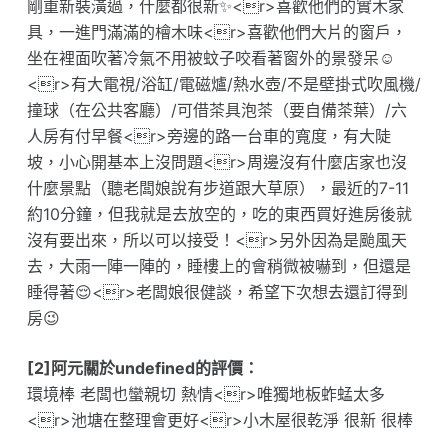
剛重新裝潢過，什麼都很新✨<r>喜歡他們的實木家
具，一進門滿滿的檜木味<r>喜歡他們大片的窗戶，
坐在裡面吹著冷氣不用被蚊子咬看著窗外的景發呆☺️
<r>有大電視/浴缸/電磁爐/熱水壺/不是壁掛式吹風機/
撞球（在公共客廳）/可借茶具泡茶（要自備茶葉）/六
人房有付早餐<r>旁邊的路一台車的寬度，有大陡
坡，小心開基本上沒問題<r>周邊沒有什麼店家也沒
什麼景點（聽老闆娘說有步道跟大草原），最近的7-11
約10分鐘，但我就是去放空的，吃的東西買好進房後就
沒有要出來，所以可以接受！<r>另外因為是颱風天
去，大雨一陣一陣的，睡樓上的會稍微被嚇到，但還是
睡得著😌<r>老闆娘很健談，希望下次想去還訂得到
房😉
[2]阿元關於undefined的評價：
環境棒 老闆也蠻親切 熱情<r>唯獨地板蚱蜢太多
<r>池塘在整理會更好<r>小木屋很乾淨 很新 很棒