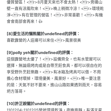
優質營區！<r>8月夏天來也不會太熱！<r>旁邊山
壁一直有涼風吹來！<r>晚上稍微冷涼！<r>環境乾
淨<r>有在管理的營區！<r>非常喜歡！<r>有機
會會南部會再來！👍
[8]愛生活的懶熊關於undefined的評價：
喜歡露營的人這邊可以來住<r>風景很美
[9]polly yeh關於undefined的評價：
這個露營地太優了！<r>設備齊全，也有水管屋可以
選擇，無論遢烤肉或是自帶烹飪食具，都可以很自在的
享受野外烹飪樂趣。<r>有冰箱及烤具可以借，不用
擔心食材壞掉，環境優美，風景好。<r>唯一要注意
的是：天氣不好不要來，進山山路如果遇到雨天，容易
坍方落哥。
[10]許芷銨關於undefined的評價：
1101204-1101205營地環境乾淨，夜晚寧靜，有滿天星