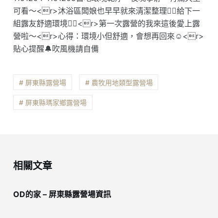
可看～<r>沐浴區闆娘也早早就來清潔整理👍🏻給下一
組露友舒適環境👍🏻<r>第一次露營的我來這後愛上露
營啦～<r>心得：環境小但舒適，會想再回來☺️<r>
貼心提醒🔔吹風機請自備
# 屏東縣露營場
# 農牧用地類型露營場
# 屏東縣瑪家鄉露營場
相關文章
OD的家 – 屏東縣露營場資訊