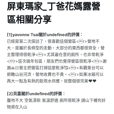
屏東瑪家_丁爸花媽露營
區相關分享
[1]yavonne Tsai關於undefined的評價：
已經是第二次探訪了，很喜歡這個營區<r>營地不
大，是屬於長條型的走動，大部分的東西都很齊全，營
主整理得很乾淨<r>尤其最在意的廁所，也非常乾淨
<r>這次過年包區，朋友們也覺得營區很乾淨<r>謝
謝🙏🏻營主把營區打掃這麼乾淨🥰<r>有觀景台可以
俯瞰山谷河流，營地收費也不貴，<r>如果冰箱可以
再大一點及有熱的飲用水供應，就整個很完美❤️❤️
[2]貝嘉關於undefined的評價：
腹地不大 空氣清新 氣溫舒適 廁所很乾淨 請山下補充好
物資在入山