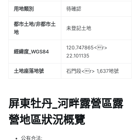
用地類別
待確認
都市土地/非都市土
未登記土地
地
120.747865<r>
經緯度_WGS84
22.101135
土地座落地號
石門段<r> 1,637地號
屏東牡丹_河畔露營區露
營地區狀況概覽
公有合法: