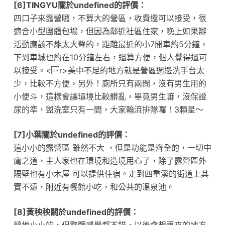
[6]TINGYU關於undefined的評價：
四口子來露營囉，不算大的營區，收費還可以接受，很
適合小型團體包場，但因為鄰近社區住家，晚上如果辦
活動應該不能太大聲的，距離最近的小7開車約5分鐘，
下到車城也約在10分鐘左右，還算方便，個人覺得還可
以接受。<r>美中不足的地方就是營區週邊洗手台太
少，比較不方便，另外！廁所只有兩間，沒有男生用的
小便斗，這樣會讓環境比較髒亂，畢竟男生嘛，沒保證
尿的準，盥洗室只有一間，大家輪流排隊囉！3顆星～
[7]小葉關於undefined的評價：
這小小的露營區 雖然不大 ，但是功能是齊全的，一切中
庸之道，主人家也在環境和造境用心了，除了露營區外
隔壁也有小木屋 可以提供住宿。走到四重溪的街道上其
實不遠，附近有餐館小吃，和公共的溫泉池。
[8]黃秧秧關於undefined的評價：