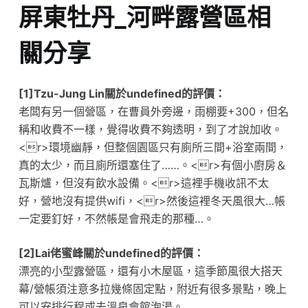
屏東牡丹_河畔露營區相
關分享
[1]Tzu-Jung Lin關於undefined的評價：
老闆有另一個營區，在曹員外旁邊，雨棚要+300，但名
稱和收費不一樣，覺得收費不夠透明，到了才說加收。
<r>環境幽靜，但整個園區只有廁所三間+浴室兩間，
真的太少，而且廁所還塞住了……。<r>有個小廚房＆
瓦斯爐，但沒有飲水設備。<r>這裡手機收訊不太
好，營地沒有提供wifi，<r>然後這裡冬天風很大…帳
一定要釘好，不然帳是會飛走的那種…。
[2]Lai佬蜜峰關於undefined的評價：
漂亮的小型露營區，還有小木屋區，這季節風很大搭天
幕/營帳須注意多拉幾條固定點，附近有很多景點，晚上
可以安排行程或去溫泉會館泡湯。