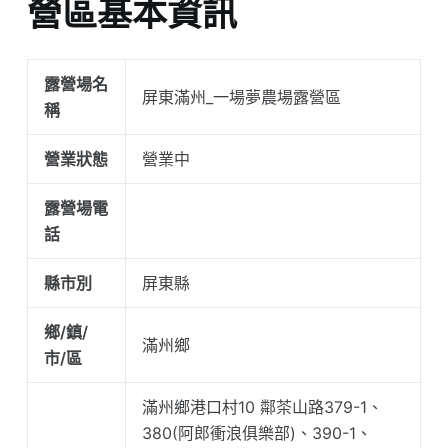
營區基本資訊
露營場名
屏東滿州_一場夢農場露營區
稱
營業狀態
營業中
露營場電
話
縣市別
屏東縣
鄉/鎮/
滿州鄉
市/區
滿州鄉港口村10 鄰茶山路379-1、
380(阿郎衝浪俱樂部)、390-1、