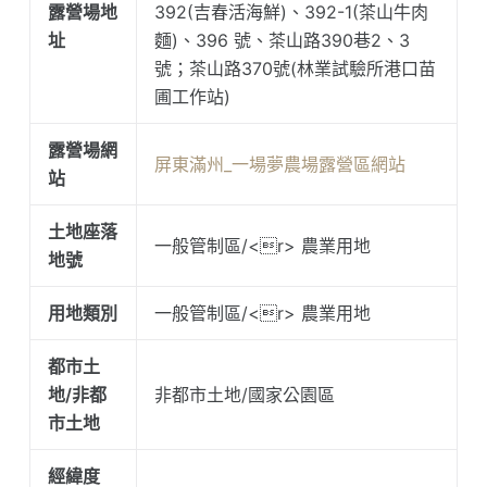
露營場地
392(吉春活海鮮)、392-1(茶山牛肉
址
麵)、396 號、茶山路390巷2、3
號；茶山路370號(林業試驗所港口苗
圃工作站)
露營場網
屏東滿州_一場夢農場露營區網站
站
土地座落
一般管制區/<r> 農業用地
地號
用地類別
一般管制區/<r> 農業用地
都市土
地/非都
非都市土地/國家公園區
市土地
經緯度