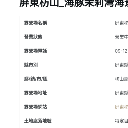
屏東枋山_海豚茉莉灣海
露營場名稱
屏東
營業狀態
營業
露營場電話
09-12
縣市別
屏東
鄉/鎮/市/區
枋山
露營場地址
屏東縣
露營場網站
屏東
土地座落地號
特定