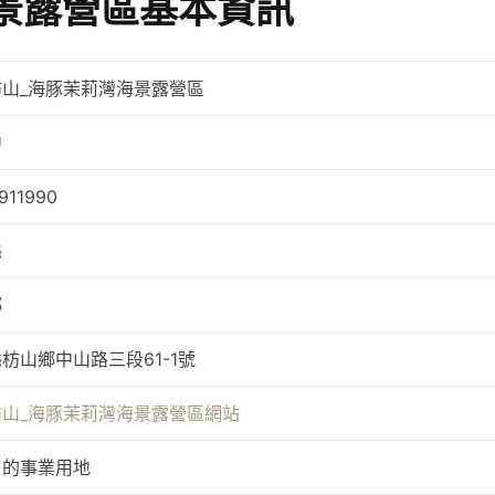
景露營區基本資訊
枋山_海豚茉莉灣海景露營區
中
911990
縣
鄉
枋山鄉中山路三段61-1號
枋山_海豚茉莉灣海景露營區網站
目的事業用地