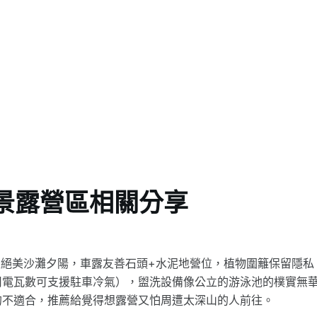
景露營區相關分享
龍跟絕美沙灘夕陽，車露友善石頭+水泥地營位，植物圍籬保留隱私
用電瓦數可支援駐車冷氣），盥洗設備像公立的游泳池的樸實無
的不適合，推薦給覺得想露營又怕周遭太深山的人前往。