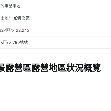
目的事業用地
土地/一般農業區
62<r> 22.245
<r> 790地號
景露營區露營地區狀況概覽