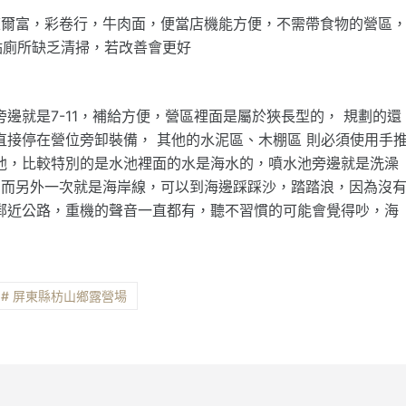
及萊爾富，彩卷行，牛肉面，便當店機能方便，不需帶食物的營區
點廁所缺乏清掃，若改善會更好
邊就是7-11，補給方便，營區裡面是屬於狹長型的， 規劃的還
直接停在營位旁卸裝備， 其他的水泥區、木棚區 則必須使用手
池，比較特別的是水池裡面的水是海水的，噴水池旁邊就是洗澡
路，而另外一次就是海岸線，可以到海邊踩踩沙，踏踏浪，因為沒
鄰近公路，重機的聲音一直都有，聽不習慣的可能會覺得吵，海
！
# 屏東縣枋山鄉露營場