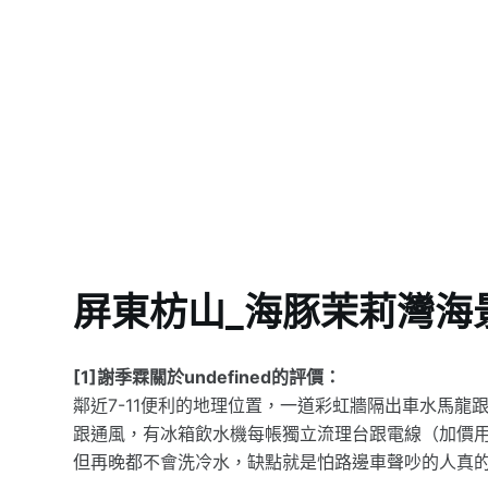
屏東枋山_海豚茉莉灣海
[1]謝季霖關於undefined的評價：
鄰近7-11便利的地理位置，一道彩虹牆隔出車水馬
跟通風，有冰箱飲水機每帳獨立流理台跟電線（加價
但再晚都不會洗冷水，缺點就是怕路邊車聲吵的人真