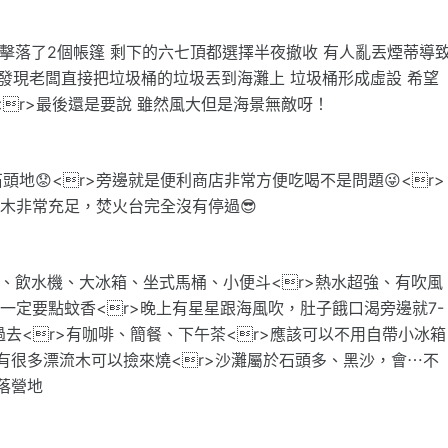
擊落了2個帳篷 剩下的六七頂都選擇半夜撤收 有人亂丟煙蒂導
發現老闆直接把垃圾桶的垃圾丟到海灘上 垃圾桶形成虛設 希望
r>最後還是要說 雖然風大但是海景無敵呀！
頭地😟<r>旁邊就是便利商店非常方便吃喝不是問題😜<r>
流木非常充足，焚火台完全沒有停過😎
電、飲水機、大冰箱、坐式馬桶、小便斗<r>熱水超強、有吹風
，一定要點蚊香<r>晚上有星星跟海風吹，肚子餓口渴旁邊就7-
過去<r>有咖啡、簡餐、下午茶<r>應該可以不用自帶小冰箱
上有很多漂流木可以撿來燒<r>沙灘屬於石頭多、黑沙，會⋯不
落營地