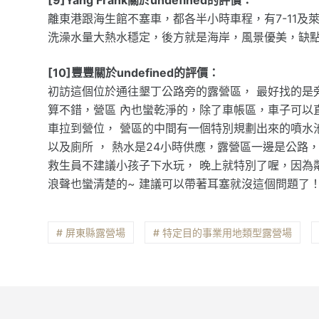
離東港跟海生館不塞車，都各半小時車程，有7-11
洗澡水量大熱水穩定，後方就是海岸，風景優美，缺
[10]豐豐關於undefined的評價：
初訪這個位於通往墾丁公路旁的露營區， 最好找的是旁
算不錯，營區 內也蠻乾淨的，除了車帳區，車子可以
車拉到營位， 營區的中間有一個特別規劃出來的噴水
以及廁所 ， 熱水是24小時供應，露營區一邊是公
救生員不建議小孩子下水玩， 晚上就特別了喔，因為
浪聲也蠻清楚的~ 建議可以帶著耳塞就沒這個問題了
# 屏東縣露營場
# 特定目的事業用地類型露營場