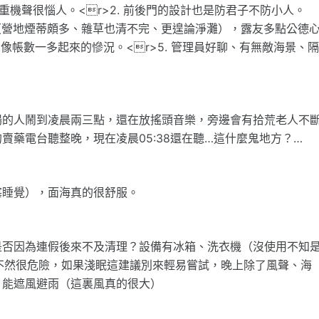
夜重機聲很惱人。<r>2. 前後門的設計也是防君子不防小人。
心（營地煙蒂頗多、雜草也清不完、更遑論淨灘），露友多點公德
想像帳數一多起來的慘況。<r>5. 管理員好聊、有無敵海景、
場的人鬧到凌晨兩三點，還在放搖頭音樂，旁邊會有拾荒老人不
藥電台聽整晚，現在凌晨05:38還在聽…這什麼鬼地方？…
塞睡覺），面海真的很舒服。
是否因為連假後來不及清理？設備有冰箱、洗衣機（沒使用不知
不然很危險，如果淺眠這建議別來輕易嘗試，晚上除了風聲、海
，能遮風避雨（這裏風真的很大）