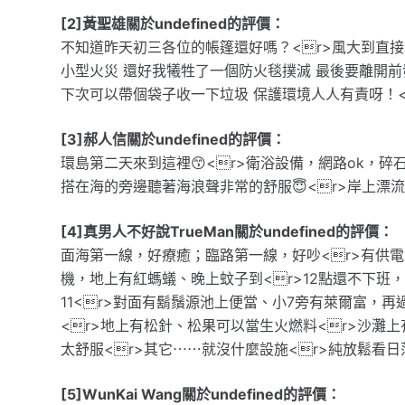
[2]黃聖雄關於undefined的評價：
不知道昨天初三各位的帳篷還好嗎？<r>風大到直接
小型火災 還好我犧牲了一個防火毯撲滅 最後要離開前
下次可以帶個袋子收一下垃圾 保護環境人人有責呀！<
[3]郝人信關於undefined的評價：
環島第二天來到這裡😙<r>衛浴設備，網路ok，碎石
搭在海的旁邊聽著海浪聲非常的舒服😇<r>岸上漂
[4]真男人不好說TrueMan關於undefined的評價：
面海第一線，好療癒；臨路第一線，好吵<r>有供
機，地上有紅螞蟻、晚上蚊子到<r>12點還不下班
11<r>對面有鬍鬚源池上便當、小7旁有萊爾富，再
<r>地上有松針、松果可以當生火燃料<r>沙灘
太舒服<r>其它⋯⋯就沒什麼設施<r>純放鬆看日
[5]WunKai Wang關於undefined的評價：