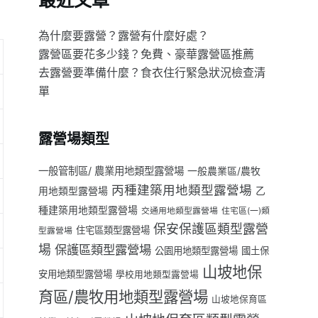
最近文章
為什麼要露營？露營有什麼好處？
露營區要花多少錢？免費、豪華露營區推薦
去露營要準備什麼？食衣住行緊急狀況檢查清
單
露營場類型
一般管制區/ 農業用地類型露營場
一般農業區/農牧
丙種建築用地類型露營場
用地類型露營場
乙
種建築用地類型露營場
交通用地類型露營場
住宅區(一)類
保安保護區類型露營
住宅區類型露營場
型露營場
場
保護區類型露營場
公園用地類型露營場
國土保
山坡地保
安用地類型露營場
學校用地類型露營場
育區/農牧用地類型露營場
山坡地保育區