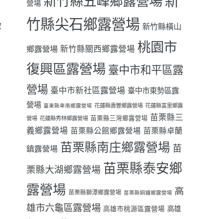
新
新竹縣五峰鄉露營場
營場
竹縣尖石鄉露營場
致
新竹縣橫山
桃園市
鄉露營場
新竹縣關西鄉露營場
復興區露營場
臺中市和平區露
營場
臺中市新社區露營場
臺中市東勢區露
營場
花蓮縣壽豐鄉露營場
花蓮縣富里鄉露
臺東縣卑南鄉露營場
苗栗縣三
苗栗縣三灣鄉露營場
營場
花蓮縣秀林鄉露營場
義鄉露營場
苗栗縣卓蘭
苗栗縣公館鄉露營場
苗栗縣南庄鄉露營場
苗
鎮露營場
苗栗縣泰安鄉
栗縣大湖鄉露營場
露營場
高
苗栗縣獅潭鄉露營場
苗栗縣銅鑼鄉露營場
雄市六龜區露營場
高雄
高雄市桃源區露營場