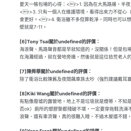
夏天一帳包場的心得：<r>1. 因為在大馬路邊，半
<r>3. 只有一個人在維護環境，看得出來力不從
會更好。<r>4. 衛浴雖不多但算乾淨，同時也可以
壁就是7-11。
[6]Tony Tsai關於undefined的評價：
海浪聲、馬路聲音都是早就知道的，沒關係！但是包
在海灘經過，就在營地旁邊，然後就是這位拾荒老人的賣
[7]陳舜華關於undefined的評價：
除了衛浴比較陳舊及夜間飆車族太吵（強烈建議戴耳
[8]Kiki Wang關於undefined的評價：
有點像廢墟的露營地，地上不是垃圾就是煙蒂，不知
否ok）廁所的塑膠墊都殘破不堪，一定要穿拖鞋洗澡
浪聲、還有車流聲，真的很難入睡，不過木屋還不錯
[9]Yang Frank關於undefined的評價：