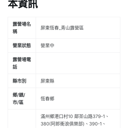
本資訊
露營場名
屏東恆春_青山露營區
稱
營業狀態
營業中
露營場電
話
縣市別
屏東縣
鄉/鎮/
恆春鄉
市/區
滿州鄉港口村10 鄰茶山路379-1、
380(阿郎衝浪俱樂部)、390-1、