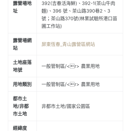
露營場地
392(吉春活海鮮)、392-1(茶山牛肉
址
麵)、396 號、茶山路390巷2、3
號；茶山路370號(林業試驗所港口苗
圃工作站)
露營場網
屏東恆春_青山露營區網站
站
土地座落
一般管制區/<r> 農業用地
地號
用地類別
一般管制區/<r> 農業用地
都市土
地/非都
非都市土地/國家公園區
市土地
經緯度