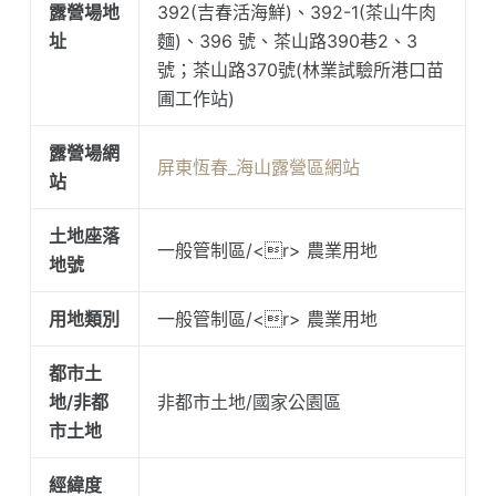
露營場地
392(吉春活海鮮)、392-1(茶山牛肉
址
麵)、396 號、茶山路390巷2、3
號；茶山路370號(林業試驗所港口苗
圃工作站)
露營場網
屏東恆春_海山露營區網站
站
土地座落
一般管制區/<r> 農業用地
地號
用地類別
一般管制區/<r> 農業用地
都市土
地/非都
非都市土地/國家公園區
市土地
經緯度