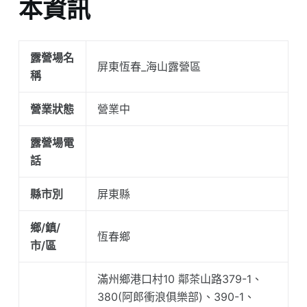
本資訊
露營場名
屏東恆春_海山露營區
稱
營業狀態
營業中
露營場電
話
縣市別
屏東縣
鄉/鎮/
恆春鄉
市/區
滿州鄉港口村10 鄰茶山路379-1、
380(阿郎衝浪俱樂部)、390-1、