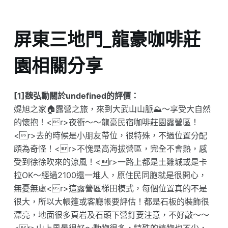
屏東三地門_龍豪咖啡莊
園相關分享
[1]魏弘勳關於undefined的評價：
媞旭之家🏠露營之旅，來到大武山山脈⛰️～享受大自然
的懷抱！<r>夜衝～～龍豪民宿咖啡莊園露營區！
<r>去的時候是小朋友帶位，很特殊，不過位置分配
頗為奇怪！<r>不愧是高海拔營區，完全不會熱，感
受到徐徐吹來的涼風！<r>一路上都是土雞城或是卡
拉OK～經過2100還一堆人，原住民同胞就是很開心，
無憂無慮<r>這露營區梯田模式，每個位置真的不是
很大，所以大帳篷或客廳帳要評估！都是石板的裝飾很
漂亮，地面很多頁岩及石頭下營釘要注意，不好敲～～