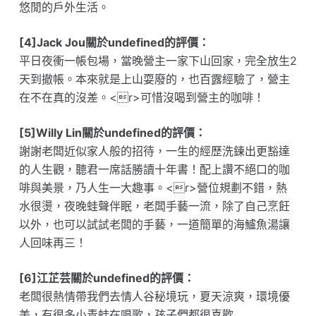
悠閒的戶外生活。
[4]Jack Jou關於undefined的評價：
平日夜衝一帳包場，當晚營主一家下山回家，完全放生2
天到撤帳。本來就是上山耍廢的，也百露經驗了，營主
在不在真的沒差。<r>可惜沒喝到營主的咖啡！
[5]Willy Lin關於undefined的評價：
謝謝老闆近似家人般的招待，一生的經歷洗鍊出更豁達
的人生觀，聽君一席話勝讀十年書！配上讚不絕口的咖
啡與美景，乃人生一大趣事。<r>營位規劃不錯，熱
水很燙，夜晚蛙聲伴眠，老闆手藝一流，除了自己烹飪
以外，也可以試試老闆的手藝，一道簡單的海鱸魚湯讓
人回味再三！
[6]江芷芸關於undefined的評價：
老闆很熱情帶我們去情人谷秘境玩，夏天涼爽，環境優
美，有很多小青蛙在唱歌，孩子們都很喜歡