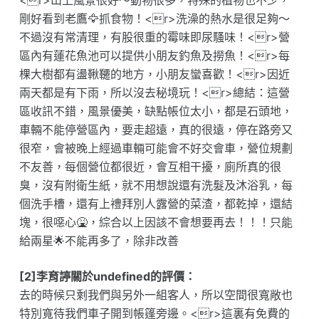
<r>山上風景很好～動物很多，特殊的植物也不少，
剛好看到老鷹🦅抓食物！<r>洗澡的熱水是很足夠～
不過沒有常清理，有股很重的霉味即尿騷味！<r>營
區內有蓮花魚池可以提供小朋友釣魚及撈魚！<r>每
棵大樹都有盪鞦韆的地方，小朋友蠻喜歡！<r>因近
兩天都是有下雨，所以沒去秘境玩！<r>總結：這營
區收訊不錯，風景優美，缺點帳位太小，都是石頭地，
車輛不能停營區內，要走超遠，真的很遠，停在路旁又
很窄，會被晚上經過車輛可能會不好交會車，營位規劃
不友善，每個營位都很近，會互相干擾，廁所真的很
臭，沒有附衛生紙，就不用想說還有洗髮及沐浴乳，每
個洗手槽，還有上禮拜別人露營的菜渣，都乾掉，還結
塊，很噁心🤮，綜合以上因該不會想要再去！！！只能
給兩星🌟不能再多了，除非改善
[2]李育諪關於undefined的評價：
去的時候只剩我們與另外一組客人，所以空間很寬敞也
特別寬待我們車子開到帳篷旁邊。<r>這裏有免費的