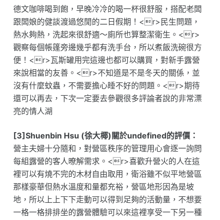
德文咖啡喝到飽，早晚冷冷的喝一杯很舒服，搭配老闆
跟闆娘的健談渡過悠閒的二日假期！<r>民生問題，
熱水夠熱，洗起來很舒適～廁所也算整潔衛生。<r>
觀察每個帳篷旁邊幾乎都有洗手台，所以煮飯洗碗很方
便！<r>瓦斯罐用完這邊也都可以購買，對新手露營
來說相當的友善。<r>不知道是不是冬天的關係，並
沒有什麼蚊蟲，不需要擔心睡不好的問題。<r>期待
還可以再去，下次一定要去參觀很多評論者說的非常漂
亮的情人湖
[3]Shuenbin Hsu (徐大椰)關於undefined的評價：
營主夫婦十分隨和，對營區秩序的管理用心會逐一詢問
每組露營的客人暸解需求。<r>喜歡升營火的人在這
裡可以有燒不完的木材自由取用，衛浴雖不似平地營區
那樣豪華但熱水溫度和量都充裕，營區地形因為是坡
地，所以上上下下走動可以得到足夠的活動量，不想要
一格一格排排坐的露營體驗可以來這裡享受一下另一種