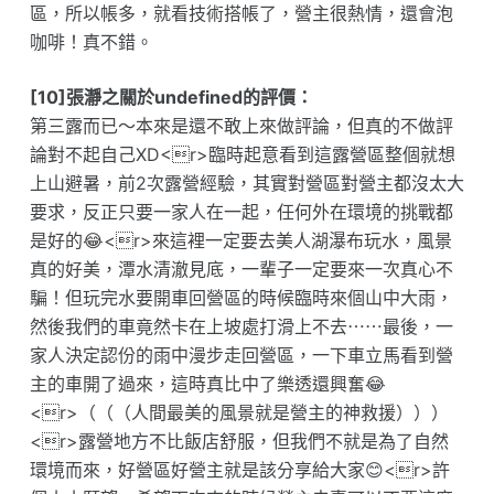
區，所以帳多，就看技術搭帳了，營主很熱情，還會泡
咖啡！真不錯。
[10]張瀞之關於undefined的評價：
第三露而已～本來是還不敢上來做評論，但真的不做評
論對不起自己XD<r>臨時起意看到這露營區整個就想
上山避暑，前2次露營經驗，其實對營區對營主都沒太大
要求，反正只要一家人在一起，任何外在環境的挑戰都
是好的😂<r>來這裡一定要去美人湖瀑布玩水，風景
真的好美，潭水清澈見底，一輩子一定要來一次真心不
騙！但玩完水要開車回營區的時候臨時來個山中大雨，
然後我們的車竟然卡在上坡處打滑上不去⋯⋯最後，一
家人決定認份的雨中漫步走回營區，一下車立馬看到營
主的車開了過來，這時真比中了樂透還興奮😂
<r>（（（人間最美的風景就是營主的神救援）））
<r>露營地方不比飯店舒服，但我們不就是為了自然
環境而來，好營區好營主就是該分享給大家😊<r>許