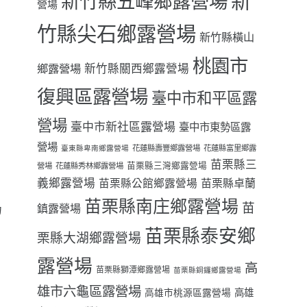
新
新竹縣五峰鄉露營場
營場
竹縣尖石鄉露營場
新竹縣橫山
桃園市
鄉露營場
新竹縣關西鄉露營場
復興區露營場
臺中市和平區露
營場
臺中市新社區露營場
臺中市東勢區露
營場
花蓮縣壽豐鄉露營場
花蓮縣富里鄉露
臺東縣卑南鄉露營場
苗栗縣三
苗栗縣三灣鄉露營場
營場
花蓮縣秀林鄉露營場
義鄉露營場
苗栗縣卓蘭
苗栗縣公館鄉露營場
苗栗縣南庄鄉露營場
苗
鎮露營場
力
苗栗縣泰安鄉
栗縣大湖鄉露營場
露營場
高
苗栗縣獅潭鄉露營場
苗栗縣銅鑼鄉露營場
雄市六龜區露營場
高雄
高雄市桃源區露營場