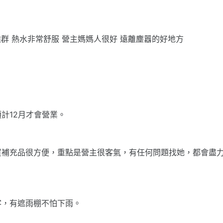
猴群 熱水非常舒服 營主媽媽人很好 遠離塵囂的好地方
計12月才會營業。
買補充品很方便，重點是營主很客氣，有任何問題找她，都會盡
客，有遮雨棚不怕下雨。