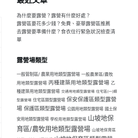
最近文章
為什麼要露營？露營有什麼好處？
露營區要花多少錢？免費、豪華露營區推薦
去露營要準備什麼？食衣住行緊急狀況檢查清
單
露營場類型
一般管制區/ 農業用地類型露營場
一般農業區/農牧
丙種建築用地類型露營場
用地類型露營場
乙
種建築用地類型露營場
交通用地類型露營場
住宅區(一)類
保安保護區類型露營
住宅區類型露營場
型露營場
場
保護區類型露營場
公園用地類型露營場
國土保
山坡地保
安用地類型露營場
學校用地類型露營場
育區/農牧用地類型露營場
山坡地保育區