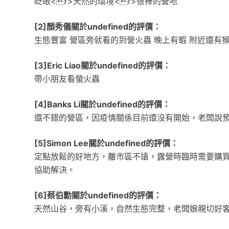
眨眼<r>天然的環境<r>很棒的營地
[2]顏秀儀關於undefined的評價：
生態豐富 營區旁就看的到營火蟲 晚上有蝦 附近還有
[3]Eric Liao關於undefined的評價：
帶小朋友看螢火蟲
[4]Banks Li關於undefined的評價：
還不錯的營區，因疫情關係目前還沒有開始，老闆說預
[5]Simon Lee關於undefined的評價：
定點放鬆的好地方，離市區不遠，露營時臨時需要購
協助解決。
[6]蔡伯勳關於undefined的評價：
天然山谷，旁有小溪，自然生態完整，老闆娘親切好