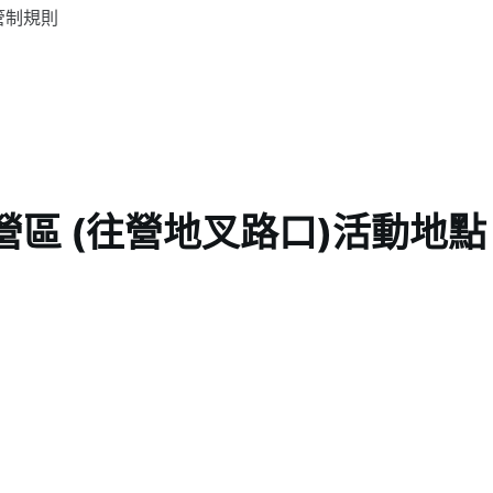
管制規則
區 (往營地叉路口)活動地點