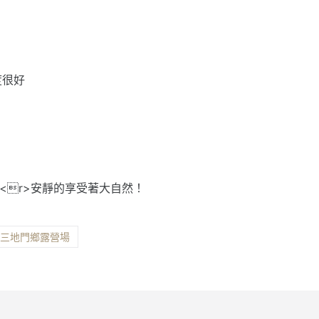
度很好
<r>安靜的享受著大自然！
縣三地門鄉露營場