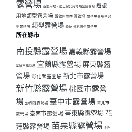
露營場
遊憩
遊憩用地、國土保安用地類型露營場
用地類型露營場
露營區類型露營場
露營場專用區類
類型露營場
型露營場
養殖用地類型露營場
所在縣市
南投縣露營場
嘉義縣露營場
宜蘭縣露營場
屏東縣露
基隆市露營場
營場
新北市露營場
彰化縣露營場
新竹縣露營場
桃園市露營
場
臺中市露營場
臺北市
澎湖縣露營場
臺東縣露營場
花
臺南市露營場
露營場
苗栗縣露營場
蓮縣露營場
金門