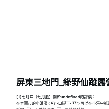
屏東三地門_綠野仙蹤露營
[1]七月萍（七月瓶）關於undefined的評價：
在宜蘭市的小礁溪<r>山腳下<r>可以在小溪中抓