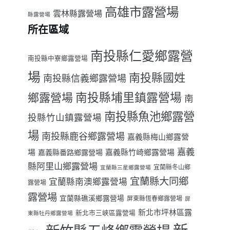
高雄市露營場
雲林縣露營場
縣露營場
所在區域
南投縣仁愛鄉露營
南投縣中寮鄉露營場
場
南投縣國姓
南投縣信義鄉露營場
南投縣埔里鎮露營場
鄉露營場
南
南投縣魚池鄉露營
投縣竹山鎮露營場
場
南投縣鹿谷鄉露營場
嘉義縣梅山鄉露營
嘉義
場
嘉義縣番路鄉露營場
嘉義縣竹崎鄉露營場
縣阿里山鄉露營場
宜蘭縣冬山鄉
宜蘭縣三星鄉露營場
宜蘭縣大同鄉
宜蘭縣南澳鄉露營場
露營場
露營場
宜蘭縣礁溪鄉露營場
屏東縣恆春鄉露營場
屏
新北市坪林區露
新北市三峽區露營場
東縣牡丹鄉露營場