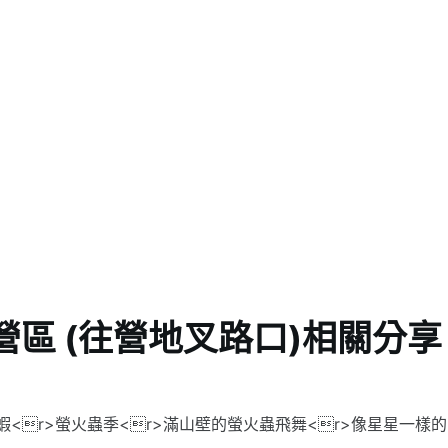
區 (往營地叉路口)相關分享
蝦<r>螢火蟲季<r>滿山壁的螢火蟲飛舞<r>像星星一樣的