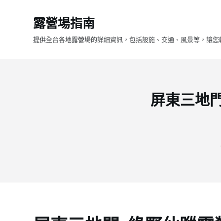
跳
露營場指南
至
主
提供全台各地露營場的詳細資訊，包括設施、交通、風景等，讓您
要
內
容
屏東三地門