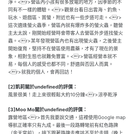
淨。<r>營區內小孩有很多放電的地方，因季節的不
同有不一樣的體驗。<r>觀景台看日出雲海、釣魚、
玩水、遊戲區、賞螢，附近也有一些步道可走。<r>
這次適逢螢火蟲季，營區內就有爆炸多的螢火蟲，聽營
主太太說，剛開始經營時會帶客人去營區外步道找螢火
蟲。<r>某年發現營區內也有出現螢火蟲，之後營主
開始復育，堅持不在營區使用農藥，才有了現在的景
象，相對生態也就難免豐富。<r>營區經營本就不
易，每個人的感受也都不同，舒適與否因人而異。
<r>就我的個人，會再回訪！
[2]凱莉關於undefined的評價：
風景很美！走上來很輕鬆大約10分鐘<r>涼亭乾淨
[3]Moo Mo關於undefined的評價：
露營地區<r>首先我要說交通，這裡使用Google map
導航正確率只有九成。最後一段路轉彎前有紅色路牌
（金天宮前），接下跟著路牌走應該不至於走錯（晚上