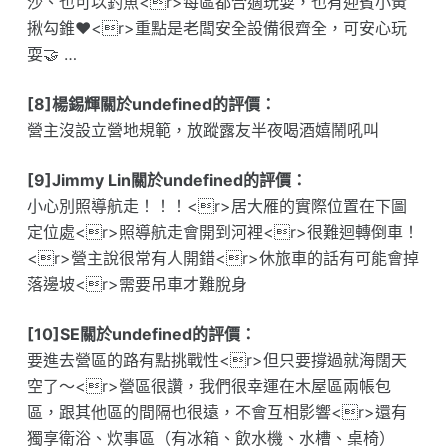
沙、也可以釣魚<r>每區都合適玩耍，也有迎賓小黃
揪勾錐❤️<r>重點是老闆安全設備很齊全，可安心玩
耍🤝 …
[8]楊錫輝關於undefined的評價：
營主沒設立營地規範，放蹤露友半夜喝酒嬉鬧吼叫
[9]Jimmy Lin關於undefined的評價：
小心別照導航走！！！<r>居大雁的實際位置在下圖
定位處<r>照導航走會開到河裡<r>很難迴轉倒車！
<r>營主說很常有人開錯<r>休旅車的話有可能會掉
落邊坡<r>需要吊車才難脫身
[10]SE關於undefined的評價：
要進去營區的路有點挑戰性<r>但只要撐過就海闊天
空了～<r>營區很讚，我們很幸運在木屋區兩帳包
區，跟其他區的間隔也很遠，不會互相影響<r>還有
獨享衛浴、炊事區（有冰箱、飲水機、水槽、桌椅）