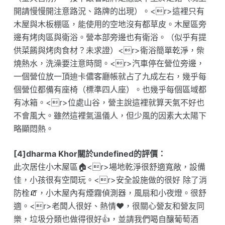
開請慢慢開注意路況、路牌的出現）。<r>這裡只有
木屋與木板棚區，能使用的空地沒有都草皮。木屋區旁
邊有烤肉區與衛浴。營本部旁邊也有衛浴。（似乎有提
供菜餚與烤肉食材？未求證）<r>衛浴簡單乾淨，柴
燒熱水，洗澡要注意時間。<r>汽車停在營位旁邊，
一個營位放一頂迪卡儂客廳帳就占了九成左右，幾乎每
個營位都備有座椅（標準四人座）。也幾乎每個區域都
有冰箱。<r>位處山谷，營主說這裡就算天氣不好也
不會風大。雖然這裡氣溫儀人，但少風的因素大太陽下
略顯悶熱。
[4]dharma Khor關於undefined的評價：
此次居住小木屋區🏠<r>場地乾淨很舒適寬敞，設備
佳，小孩很有空間玩。<r>安全設施做的很好 除了消
防栓🧯，小木屋內有煙霧偵測器，風扇和小夜燈。很舒
適。<r>老闆人很好、熱情❤️，很關心營友和營友同
樂，垃圾分類也做得很好👍，並請我們喝自釀葡萄酒