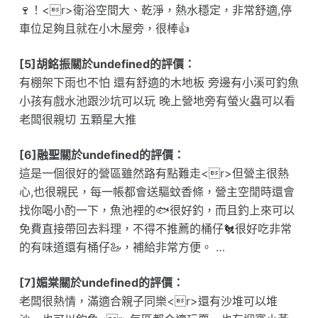
🍷！<r>衛浴空間大、乾淨，熱水穩定，非常舒適,停
車位足夠且就在小木屋旁，很棒👍
[5]胡銘振關於undefined的評價：
有棚架下雨也不怕 還有舒適的木地板 旁邊有小溪可釣魚
小孩有戲水池跟沙坑可以玩 晚上營地旁有螢火蟲可以看
老闆很親切 五顆星大推
[6]融聖關於undefined的評價：
這是一個很好的營區雖然路有點難走<r>但營主很熱
心,也很親民，每一帳都會送驅蚊香條，營主空閒時還會
找你喝小酌一下，魚池裡的🐟很好釣，而且釣上來可以
免費直接帶回去料理，不得不推薦的桶仔🐔很好吃非常
的有味道還有桶仔🦢，補給非常方便。 …
[7]媚棠關於undefined的評價：
老闆很熱情，滿適合親子同樂<r>還有沙堆可以堆