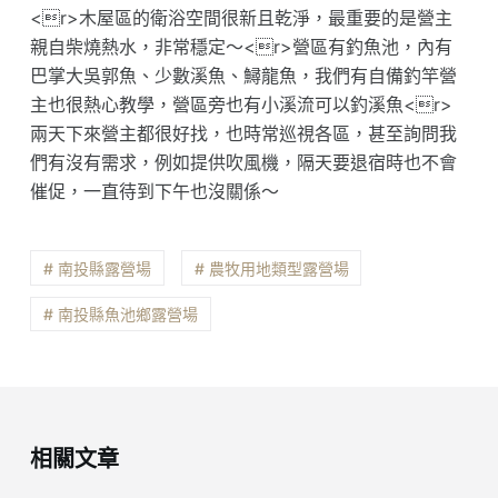
<r>木屋區的衛浴空間很新且乾淨，最重要的是營主
親自柴燒熱水，非常穩定～<r>營區有釣魚池，內有
巴掌大吳郭魚、少數溪魚、鱘龍魚，我們有自備釣竿營
主也很熱心教學，營區旁也有小溪流可以釣溪魚<r>
兩天下來營主都很好找，也時常巡視各區，甚至詢問我
們有沒有需求，例如提供吹風機，隔天要退宿時也不會
催促，一直待到下午也沒關係～
# 南投縣露營場
# 農牧用地類型露營場
# 南投縣魚池鄉露營場
相關文章