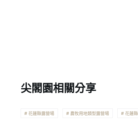
尖閣園相關分享
# 花蓮縣露營場
# 農牧用地類型露營場
# 花蓮