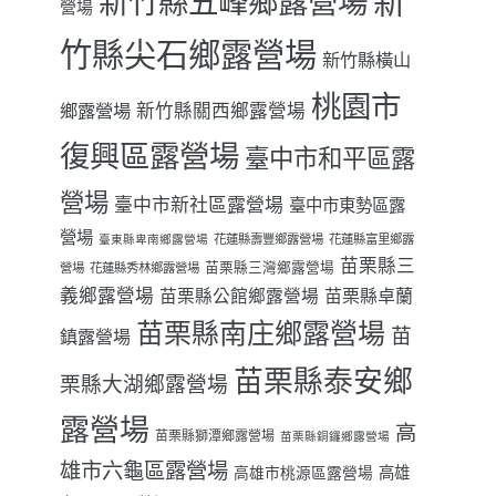
新
新竹縣五峰鄉露營場
營場
竹縣尖石鄉露營場
新竹縣橫山
桃園市
鄉露營場
新竹縣關西鄉露營場
復興區露營場
臺中市和平區露
營場
臺中市新社區露營場
臺中市東勢區露
營場
花蓮縣壽豐鄉露營場
花蓮縣富里鄉露
臺東縣卑南鄉露營場
苗栗縣三
苗栗縣三灣鄉露營場
營場
花蓮縣秀林鄉露營場
義鄉露營場
苗栗縣卓蘭
苗栗縣公館鄉露營場
苗栗縣南庄鄉露營場
苗
鎮露營場
苗栗縣泰安鄉
栗縣大湖鄉露營場
露營場
高
苗栗縣獅潭鄉露營場
苗栗縣銅鑼鄉露營場
雄市六龜區露營場
高雄
高雄市桃源區露營場