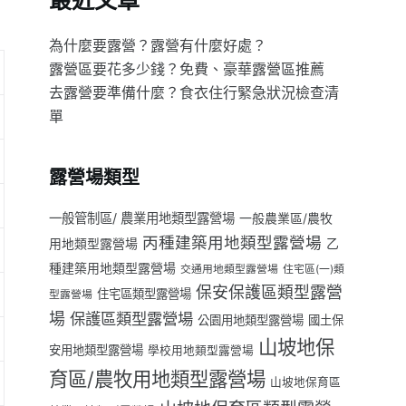
最近文章
為什麼要露營？露營有什麼好處？
露營區要花多少錢？免費、豪華露營區推薦
去露營要準備什麼？食衣住行緊急狀況檢查清
單
露營場類型
一般管制區/ 農業用地類型露營場
一般農業區/農牧
丙種建築用地類型露營場
用地類型露營場
乙
種建築用地類型露營場
交通用地類型露營場
住宅區(一)類
保安保護區類型露營
住宅區類型露營場
型露營場
場
保護區類型露營場
公園用地類型露營場
國土保
山坡地保
安用地類型露營場
學校用地類型露營場
育區/農牧用地類型露營場
山坡地保育區