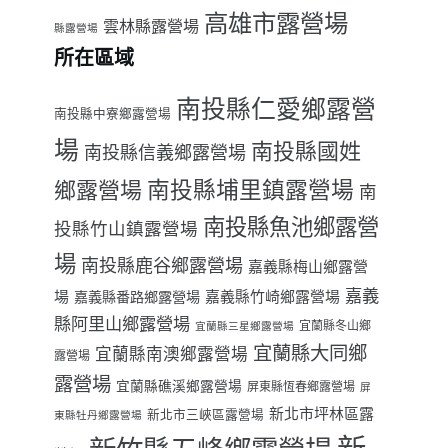
高雄市露營場
雲林縣露營場
縣露營場
所在區域
南投縣仁愛鄉露營
南投縣中寮鄉露營場
場
南投縣國姓
南投縣信義鄉露營場
南投縣埔里鎮露營場
鄉露營場
南
南投縣魚池鄉露營
投縣竹山鎮露營場
場
南投縣鹿谷鄉露營場
嘉義縣梅山鄉露營
嘉義
場
嘉義縣番路鄉露營場
嘉義縣竹崎鄉露營場
縣阿里山鄉露營場
宜蘭縣冬山鄉
宜蘭縣三星鄉露營場
宜蘭縣大同鄉
宜蘭縣南澳鄉露營場
露營場
露營場
宜蘭縣礁溪鄉露營場
屏東縣恆春鄉露營場
屏
新北市坪林區露
新北市三峽區露營場
東縣牡丹鄉露營場