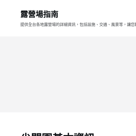
跳
露營場指南
至
主
提供全台各地露營場的詳細資訊，包括設施、交通、風景等，讓您
要
內
容