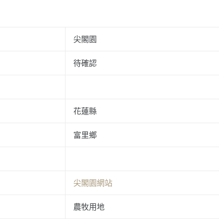
尖閣園
待確認
花蓮縣
富里鄉
尖閣園網站
農牧用地