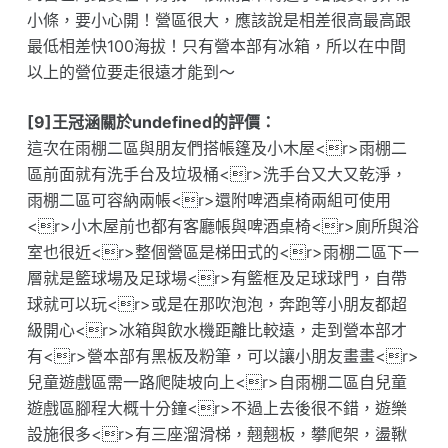
小條，要小心開！營區很大，應該說是相差很高最高跟
最低相差快100海拔！只有營本部有冰箱，所以在中間
以上的營位要走很遠才能到～
[9]王冠涵關於undefined的評價：
這次在雨棚二區與朋友們搭帳篷及小木屋<r>雨棚二
區前面就有洗手台及垃圾桶<r>洗手台又大又乾淨，
雨棚二區可容納兩帳<r>還附啤酒桌椅兩組可使用
<r>小木屋前也都有客廳帳與啤酒桌椅<r>廁所與浴
室也很近<r>整個營區是梯田式的<r>雨棚二區下一
層就是籃球場及足球場<r>有籃框及足球球門，自帶
球就可以玩<r>或是在那吹泡泡，奔跑等小朋友都超
級開心<r>冰箱與飲水機距離比較遠，走到營本部才
有<r>營本部有黑板及粉筆，可以讓小朋友畫畫<r>
兒童遊戲區需一路爬陡坡向上<r>自雨棚二區自兒童
遊戲區腳程大概十分鐘<r>不過上去後很不錯，遊樂
設施很多<r>有三座溜滑梯，翹翹板，攀爬架，盪鞦