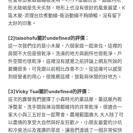
在營本部索取黏蠅板使用。<r>整體而言，園區內地
形太陡峭是先天劣勢，地形上也沒有很好的風景展望，K
區木屋-流理台炊煮動線-衛浴動線不夠順暢。沒有留下
太好的印象。
[2]taisohofu關於undefined的評價：
這一次我們住的是小木屋，六個家庭一起來住，這裡的
房間不大但是很乾淨。洗澡的地方與廁所也很乾淨，戶
外空間也很乾淨，這裡沒有感覺之前評論上網友所說的
蒼蠅很多，可見跟以前相比改善不少。從這邊可以感受
到經營者的用心，很推薦這裡，放鬆與休閒的好地方。
[3]Vicky Tsai關於undefined的評價：
這次的露營我們選擇了小森時光的童話屋，童話屋內乾
淨整潔、洗手間與淋浴間都維持的非常乾淨，很適合一
家大小與三五好友一起聚會。農場範圍廣大 大人除了可
以盡情的享受大自然與好友狂歡🎉，小朋友最愛的沙坑
和冷泉池以及寬廣的草皮，讓我們渡過了一個非常愉快