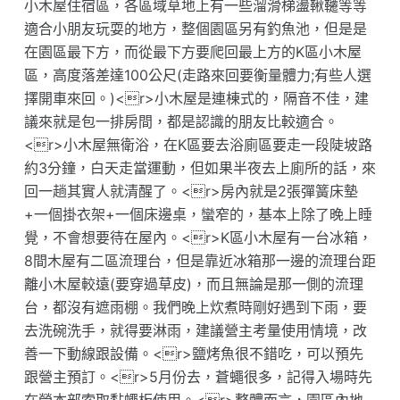
小木屋住宿區，各區域草地上有一些溜滑梯盪鞦韆等等
適合小朋友玩耍的地方，整個園區另有釣魚池，但是是
在園區最下方，而從最下方要爬回最上方的K區小木屋
區，高度落差達100公尺(走路來回要衡量體力;有些人選
擇開車來回。)<r>小木屋是連棟式的，隔音不佳，建
議來就是包一排房間，都是認識的朋友比較適合。
<r>小木屋無衛浴，在K區要去浴廁區要走一段陡坡路
約3分鐘，白天走當運動，但如果半夜去上廁所的話，來
回一趟其實人就清醒了。<r>房內就是2張彈簧床墊
+一個掛衣架+一個床邊桌，蠻窄的，基本上除了晚上睡
覺，不會想要待在屋內。<r>K區小木屋有一台冰箱，
8間木屋有二區流理台，但是靠近冰箱那一邊的流理台距
離小木屋較遠(要穿過草皮)，而且無論是那一側的流理
台，都沒有遮雨棚。我們晚上炊煮時剛好遇到下雨，要
去洗碗洗手，就得要淋雨，建議營主考量使用情境，改
善一下動線跟設備。<r>鹽烤魚很不錯吃，可以預先
跟營主預訂。<r>5月份去，蒼蠅很多，記得入場時先