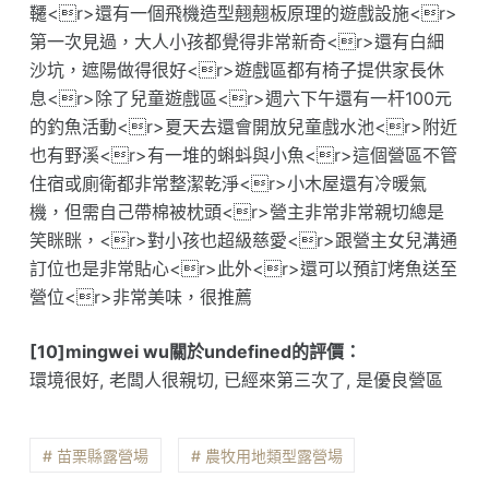
韆<r>還有一個飛機造型翹翹板原理的遊戲設施<r>
第一次見過，大人小孩都覺得非常新奇<r>還有白細
沙坑，遮陽做得很好<r>遊戲區都有椅子提供家長休
息<r>除了兒童遊戲區<r>週六下午還有一杆100元
的釣魚活動<r>夏天去還會開放兒童戲水池<r>附近
也有野溪<r>有一堆的蝌蚪與小魚<r>這個營區不管
住宿或廁衛都非常整潔乾淨<r>小木屋還有冷暖氣
機，但需自己帶棉被枕頭<r>營主非常非常親切總是
笑眯眯，<r>對小孩也超級慈愛<r>跟營主女兒溝通
訂位也是非常貼心<r>此外<r>還可以預訂烤魚送至
營位<r>非常美味，很推薦
[10]mingwei wu關於undefined的評價：
環境很好, 老闆人很親切, 已經來第三次了, 是優良營區
# 苗栗縣露營場
# 農牧用地類型露營場