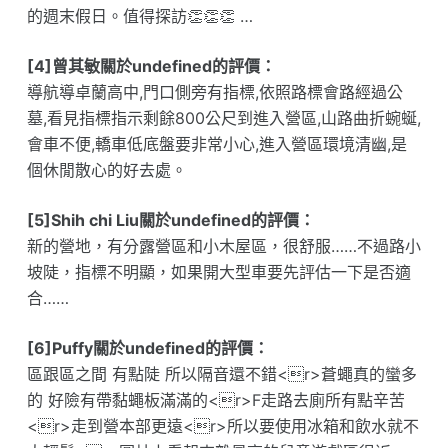
的週末假日。值得探訪👏👏👏 …
[4]曾其敏關於undefined的評價：
導航導卓蘭高中,門口側旁有指標,依照路標會路經過公
墓,看見指標指示剩餘800公尺到進入營區,山路曲折蜿蜒,
會車不便,轎車低底盤要非常小心,進入營區環境清幽,是
個休閒散心的好去處。
[5]Shih chi Liu關於undefined的評價：
新的營地，有分露營區和小木屋區，很舒服……不過路小
坡陡，指標不明顯，如果開大型車要先評估一下是否適
合……
[6]Puffy關於undefined的評價：
區跟區之間 有點陡 所以隔音還不錯<r>蒼蠅真的蠻多
的 好險有帶黏蠅板滿滿的<r>F走路去廁所有點辛苦
<r>走到營本部更遠<r>所以要使用冰箱和飲水就不