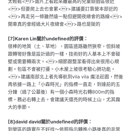
太輕鬆<r>圖片上看起來離最高的兒童遊戲區很近
<r>但要爬上去也會累<r>建議要訂靠營本部近的
<r>再走另一條雖然遠一點但避開夜總會的路線<r>
開車真的會經過大片夜總會<r>路也是陡的
[7]Karen Lin關於undefined的評價：
很棒的地質（土、草地），園區道路雖然狹窄，但斜坡
跟轉彎好像是設計過的一樣，技術好的人基本上不會碰
壁或需要轉兩次。<r>細節跟整潔看得出來很用心規
劃。包區不會被打擾。小木屋上坡很考驗心肺功能。
<r>建議南部北上者先導航到vila vila 魔法莊園，然後
再依據一路上「小森時光」的指標一直走，到達前的五
分鐘（過了公墓後）有一個小森時光右轉800m的指
標，務必右轉上去。會建議天還亮的時候上山，尤其霧
大的季節。
[8]david david關於undefined的評價：
到營區的路實在不好找～依照指示轉進小路後真的非常