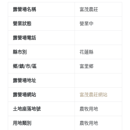
露營場名稱
富茂農莊
營業狀態
營業中
露營場電話
縣市別
花蓮縣
鄉/鎮/市/區
富里鄉
露營場地址
露營場網站
富茂農莊網站
土地座落地號
農牧用地
用地類別
農牧用地