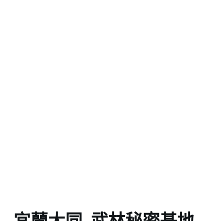
宜蘭大同_武林秘密基地