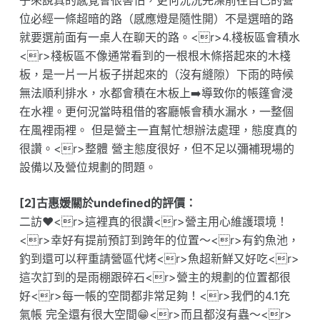
子來說真的感覺會很害怕，更何況洗完澡前往自己的營
位必經一條超暗的路（感應燈是隨性開）不是選暗的路
就要選前面有一桌人在聊天的路。<r>4.棧板區會積水
<r>棧板區不像通常看到的一根根木條搭起來的木棧
板，是一片一片板子拼起來的（沒有縫隙）下雨的時候
無法順利排水，水都會積在木板上➡️導致你的帳篷會浸
在水裡。更何況當時租借的客廳帳會積水漏水，一整個
在風裡雨裡。 但是營主一直幫忙想辦法處理，態度真的
很讚。<r>整體 營主態度很好，但不足以彌補現場的
設備以及營位規劃的問題。
[2]古惠媛關於undefined的評價：
二訪❤️<r>這裡真的很讚<r>營主用心維護環境！
<r>幸好有提前預訂到跨年的位置～<r>有釣魚池，
釣到還可以秤重請營區代烤<r>魚超新鮮又好吃<r>
這次訂到的是雨棚跟碎石<r>營主的規劃的位置都很
好<r>每一帳的空間都非常足夠！<r>我們的4.1充
氣帳 完全還有很大空間😁<r>而且都沒有蟲～<r>