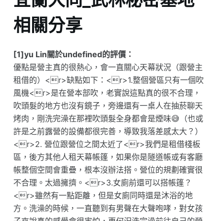
相關分享
[1]yu Lin關於undefined的評價：
優點是營主真的很熱心，會一直關心天幕狀況（跟營主
租借的）<r>缺點如下：<r>1.整個營區只有一個吹
風機<r>是在營本部吹，老實說這點真的很不合理，
吹頭髮的地方也沒有鏡子，旁邊還有一桌人在抽菸聊天
烤肉，剛洗完澡在那裡吹頭髮全身都會是煙味😅（也或
許是之前露營的設備都很完善，導致我落差感太大？）
<r>2. 營位跟營位之間太近了<r>我們是租借棧板
區，後方其他人租天幕帳篷，如果你是隧道帳或有客廳
帳整個空間會重疊，根本沒辦法搭。營位的規劃確實很
不合理。太過擁擠。<r>3.女廁前還可以搭帳篷？
<r>雖然有一點距離，但是女廁同時還是沐浴的地
方。洗澡的時候，一直聽到有男聲在大聲咆哮，對女孩