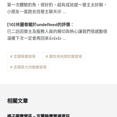
第一次體驗釣魚，很好釣，超有成就感～營主太好聊，
小朋友一直跑去找營主聊天🤣 …
[10]林麗春關於undefined的評價：
已二訪因營主及服務人員的親切與熱心讓我們很感動很
溫暖下次一定會再回來👍👍👍 …
# 宜蘭縣露營場
# 農牧用地類型露營場
# 宜蘭縣大同鄉露營場
相關文章
橘子園露營區 – 宜蘭縣露營場資訊