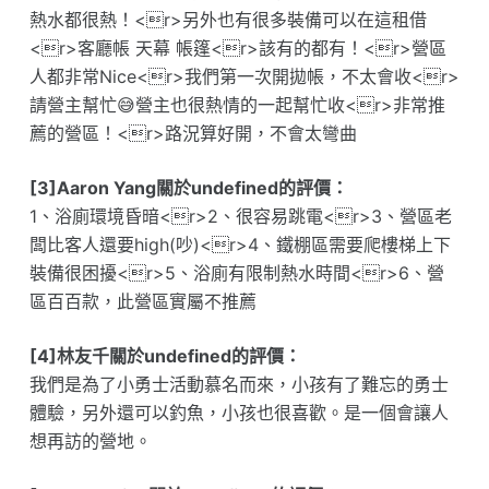
熱水都很熱！<r>另外也有很多裝備可以在這租借
<r>客廳帳 天幕 帳篷<r>該有的都有！<r>營區
人都非常Nice<r>我們第一次開拋帳，不太會收<r>
請營主幫忙😅營主也很熱情的一起幫忙收<r>非常推
薦的營區！<r>路況算好開，不會太彎曲
[3]Aaron Yang關於undefined的評價：
1、浴廁環境昏暗<r>2、很容易跳電<r>3、營區老
闆比客人還要high(吵)<r>4、鐵棚區需要爬樓梯上下
裝備很困擾<r>5、浴廁有限制熱水時間<r>6、營
區百百款，此營區實屬不推薦
[4]林友千關於undefined的評價：
我們是為了小勇士活動慕名而來，小孩有了難忘的勇士
體驗，另外還可以釣魚，小孩也很喜歡。是一個會讓人
想再訪的營地。