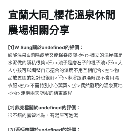
宜蘭大同_櫻花溫泉休閒
農場相關分享
[1]W Sung關於undefined的評價：
碳酸溫泉♨️消除疲勞又能保養皮膚<r>獨立的湯屋都是
水泥做的隱私很夠<r>池子是磨石子的親子池<r>大
人小孩可以調整自己適合的溫度不用互相配合<r>物
品放置區的設計也很好<r>淋浴跟泡湯時都不會用濕
衣服<r>不需特別小心翼翼<r>偶然發現的溫泉寶地
<r>連泡兩天舒服的結束旅程
[2]熊亮雲關於undefined的評價：
很不錯的露營地點，有湯屋可泡湯
[3]潘炳志關於undefined的評價：