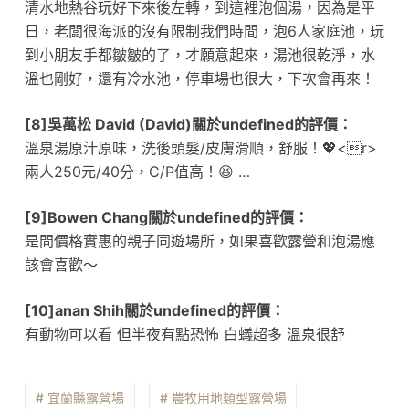
清水地熱谷玩好下來後左轉，到這裡泡個湯，因為是平
日，老闆很海派的沒有限制我們時間，泡6人家庭池，玩
到小朋友手都皺皺的了，才願意起來，湯池很乾淨，水
溫也剛好，還有冷水池，停車場也很大，下次會再來！
[8]吳萬松 David (David)關於undefined的評價：
溫泉湯原汁原味，洗後頭髮/皮膚滑順，舒服！💖<r>
兩人250元/40分，C/P值高！😆 …
[9]Bowen Chang關於undefined的評價：
是間價格實惠的親子同遊場所，如果喜歡露營和泡湯應
該會喜歡～
[10]anan Shih關於undefined的評價：
有動物可以看 但半夜有點恐怖 白蟻超多 溫泉很舒
# 宜蘭縣露營場
# 農牧用地類型露營場