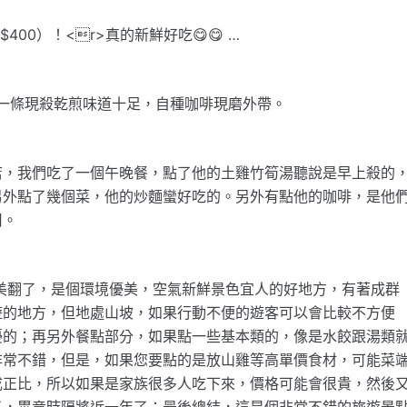
00）！<r>真的新鮮好吃😋😋 …
加一條現殺乾煎味道十足，自種咖啡現磨外帶。
店，我們吃了一個午晚餐，點了他的土雞竹筍湯聽說是早上殺的
另外點了幾個菜，他的炒麵蠻好吃的。另外有點他的咖啡，是他
用。
，美翻了，是個環境優美，空氣新鮮景色宜人的好地方，有著成群
遊的地方，但地處山坡，如果行動不便的遊客可以會比較不方便
擾的；再另外餐點部分，如果點一些基本類的，像是水餃跟湯類
非常不錯，但是，如果您要點的是放山雞等高單價食材，可能菜
成正比，所以如果是家族很多人吃下來，價格可能會很貴，然後
了，畢竟時隔將近一年了；最後總結，這是個非常不錯的旅遊景