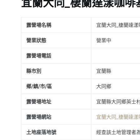
宜蘭大同_棲蘭達漾咖啡
露營場名稱
宜蘭大同_棲蘭達漾
營業狀態
營業中
露營場電話
縣市別
宜蘭縣
鄉/鎮/市/區
大同鄉
露營場地址
宜蘭縣大同鄉英士村林
露營場網站
宜蘭大同_棲蘭達漾
土地座落地號
經查該土地管理者