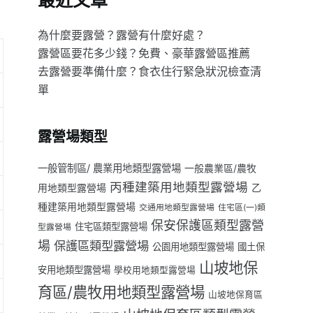
最近文章
為什麼要露營？露營有什麼好處？
露營區要花多少錢？免費、豪華露營區推薦
去露營要準備什麼？食衣住行緊急狀況檢查清
單
露營場類型
一般管制區/ 農業用地類型露營場
一般農業區/農牧
丙種建築用地類型露營場
用地類型露營場
乙
種建築用地類型露營場
交通用地類型露營場
住宅區(一)類
保安保護區類型露營
住宅區類型露營場
型露營場
場
保護區類型露營場
公園用地類型露營場
國土保
山坡地保
安用地類型露營場
學校用地類型露營場
育區/農牧用地類型露營場
山坡地保育區