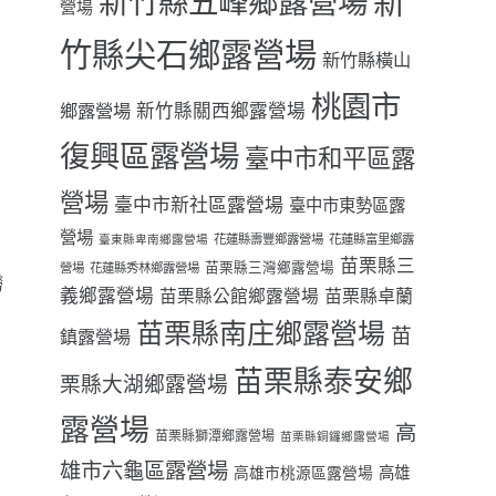
新
新竹縣五峰鄉露營場
營場
竹縣尖石鄉露營場
新竹縣橫山
桃園市
鄉露營場
新竹縣關西鄉露營場
復興區露營場
臺中市和平區露
營場
臺中市新社區露營場
臺中市東勢區露
營場
花蓮縣壽豐鄉露營場
花蓮縣富里鄉露
臺東縣卑南鄉露營場
苗栗縣三
苗栗縣三灣鄉露營場
營場
花蓮縣秀林鄉露營場
撈
義鄉露營場
苗栗縣卓蘭
苗栗縣公館鄉露營場
苗栗縣南庄鄉露營場
苗
鎮露營場
苗栗縣泰安鄉
栗縣大湖鄉露營場
露營場
高
苗栗縣獅潭鄉露營場
苗栗縣銅鑼鄉露營場
雄市六龜區露營場
高雄
高雄市桃源區露營場