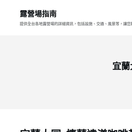
跳
露營場指南
至
主
提供全台各地露營場的詳細資訊，包括設施、交通、風景等，讓您
要
內
容
宜蘭