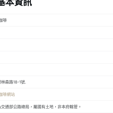
基本資訊
咖啡
森路18-1號.
咖啡網站
為交通部公路總局，屬國有土地，非本府轄管。