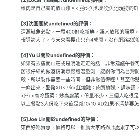
雞肉是自己養的放山雞。<r>魚也是從魚池現撈的鮮
[3]沈圓關於undefined的評價：
清蒸鱸魚必點，一尾400好吃新鮮，讓人放鬆的環境
報導誇大了，今天來看櫻花只有4成開，沒有網路說的
[4]Yu Li關於undefined的評價：
如果有去棲蘭山莊或是明池走走的話，非常建議午餐可
舊很仔細的做酒精消毒跟體溫量測，感謝你們為台灣防疫
殺，所以製作需要一些時間，但非常值得喔！甚至你
一條出來，酷斃XD<r>紅燒雞：肉質鮮嫩，調味讚
<r>高冷蔬菜：炒高麗菜，份量不少，三個人吃很足
以上餐點3人份吃下來飽足感10/10 XD如果不清楚
[5]Joe Lin關於undefined的評價：
東西好吃實惠，價格可以，推薦大家路過此處累了可