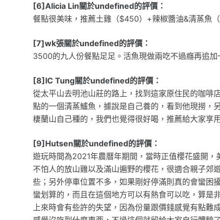
[6]Alicia Lin關於undefined的評價：
餐點很美味，推薦土雞（$450）+辣椒醬油&清蒸魚（$4
[7]wk張關於undefined的評價：
3500的九人份餐點足足。活魚現做兩吃不過癮再追
[8]IC Tung關於undefined的評價：
從太平山去明池山莊的路上，找到這家原住民的咖啡
點的一個清蒸鱸魚，據說是自己養的，看到他現撈，
棲蘭山自己種的，我們也覺得很好喝，推薦給大家享
[9]Hutsen關於undefined的評價：
遊玩時間為2021年農曆年期間，當時正值櫻花盛開
不怕人的放山雞以及滿山遍野的櫻花，很適合親子郊
些；另外停車位置不多，如果剛好停滿則真的會蠻困
蠻划算的，而且在這個地方可以有熱食可以吃，算是
上來時會有些許的失望，因為份量跟價錢感覺有點難
感覺沒吃到什麼東西，不過這個就留給大家自行體驗