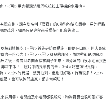
魚。<r>用完餐還請我們吃拉拉山現採的水蜜桃。
，有雞在跑，還有隻名叫「寶寶」的6歲狗狗陪吃飯😀，另外網路
那麼茂盛，如果只是專程來看櫻花可能會失望 …
以拉到這邊吃！<r>首先是防疫措施，即便在山區，但店員依
盡一份心力！<r>-<r>餐點的部分，魚跟雞都是現點現
點魚之後，會看到老闆直接拿網子出來，到旁邊的山泉水池直接
，非常下飯！！照片中的是半隻的量，3-4人吃應該很足夠。
夠。<r>竹筍湯：沒有拍到，但也很好喝，竹筍很多！<r>
要怎麼點，也可以詢問店家，都非常親切！
以來這用餐，老闆娘及小老闆都很親切，狗狗寶寶也很可愛好客