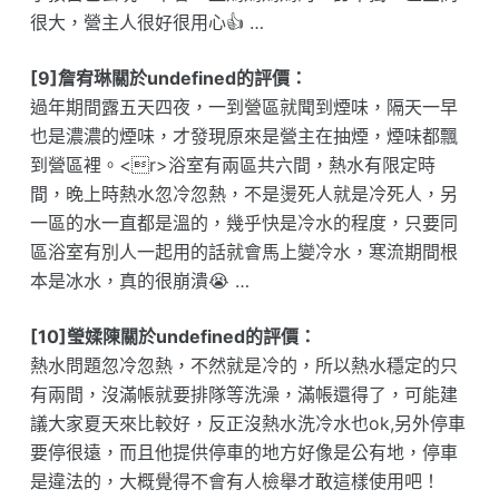
很大，營主人很好很用心👍 …
[9]詹宥琳關於undefined的評價：
過年期間露五天四夜，一到營區就聞到煙味，隔天一早
也是濃濃的煙味，才發現原來是營主在抽煙，煙味都飄
到營區裡。<r>浴室有兩區共六間，熱水有限定時
間，晚上時熱水忽冷忽熱，不是燙死人就是冷死人，另
一區的水一直都是溫的，幾乎快是冷水的程度，只要同
區浴室有別人一起用的話就會馬上變冷水，寒流期間根
本是冰水，真的很崩潰😭 …
[10]瑩媃陳關於undefined的評價：
熱水問題忽冷忽熱，不然就是冷的，所以熱水穩定的只
有兩間，沒滿帳就要排隊等洗澡，滿帳還得了，可能建
議大家夏天來比較好，反正沒熱水洗冷水也ok,另外停車
要停很遠，而且他提供停車的地方好像是公有地，停車
是違法的，大概覺得不會有人檢舉才敢這樣使用吧！