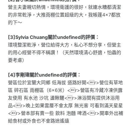
營主夫妻親切熱情，環境衛護的很好，就連水糟都清潔
的非常乾淨，大推雨棚位置超級的大，我帳篷4×7都放
的下～
[3]Sylvia Chuang關於undefined的評價：
環境整潔乾淨，營位給得大方，私心不想分享，但營主
的用心經營不得不稱讚！（天然環境清心舒適，怕蟲的
要考慮）
[4]李剛瑋關於undefined的評價：
營區位於宜蘭大同鄉 低海拔 道路好開<r>營位有草地
區 碎石區 雨棚區（6×6米）<r>營區有冷藏冷凍供露
友使用 有水池 沙坑 盪鞦韆<r>淋浴間有提供沐浴用
品<r>晚上如果雲層不會太厚 無光害 可看到滿天星星
<r>營本部有賣一些 飲料 泡麵 啤酒<r>開車外出補
給食材或外食也不會路途遙遠