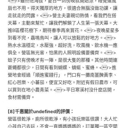
<r>雖然低海拔，夏日一到傍晚就開始涼，睡覺連風
扇也不用。得天獨厚的地方，很適合無腦沒做功課，讓
走就走的閃露。<r>營主夫妻親切熱情，看我們在搭
天幕，主動來幫忙，讓我們解鎖了人生第一張天幕。大
推B區櫻花樹下，期待春季再來賞花。<r>夜晚星星多
到看不完，蟲鳴鳥叫，讓人可以放鬆的好地方。<r>
熱水水溫穩定，水壓強，超好洗，吹風機、飲水機一應
俱全。營區無光害，怕黑的人照明設備要備齊。<r>
蚊子只有傍晚才有一陣，是很大隻的那種。其他時間連
蒼蠅都很少，日間有看到蝴蝶、蜻蜓、蜜蜂。<r>進
營地會經過「順進蜜餞行」，門口有一攤南薑醃黃李、
紅心芭樂、小蕃茄，便宜又好吃。附近有假日農市，可
以買到在地小農青菜。<r>平日寒溪村沒什麼店開，
食材需備齊。
[8]千惠關於undefined的評價：
營區很乾淨，廁所很乾淨，有小孩玩樂區很讚！大人忙
小孩自己去玩，不會一直媽媽媽媽的，訂單獨一區空間