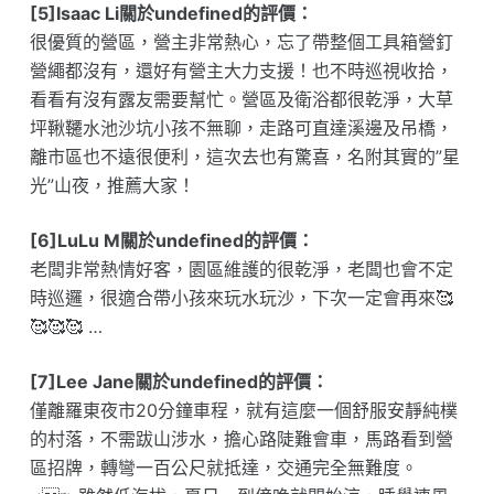
[5]Isaac Li關於undefined的評價：
很優質的營區，營主非常熱心，忘了帶整個工具箱營釘
營繩都沒有，還好有營主大力支援！也不時巡視收拾，
看看有沒有露友需要幫忙。營區及衛浴都很乾淨，大草
坪鞦韆水池沙坑小孩不無聊，走路可直達溪邊及吊橋，
離市區也不遠很便利，這次去也有驚喜，名附其實的”星
光”山夜，推薦大家！
[6]LuLu M關於undefined的評價：
老闆非常熱情好客，園區維護的很乾淨，老闆也會不定
時巡邏，很適合帶小孩來玩水玩沙，下次一定會再來🥰
🥰🥰🥰 …
[7]Lee Jane關於undefined的評價：
僅離羅東夜市20分鐘車程，就有這麼一個舒服安靜純樸
的村落，不需跋山涉水，擔心路陡難會車，馬路看到營
區招牌，轉彎一百公尺就抵達，交通完全無難度。