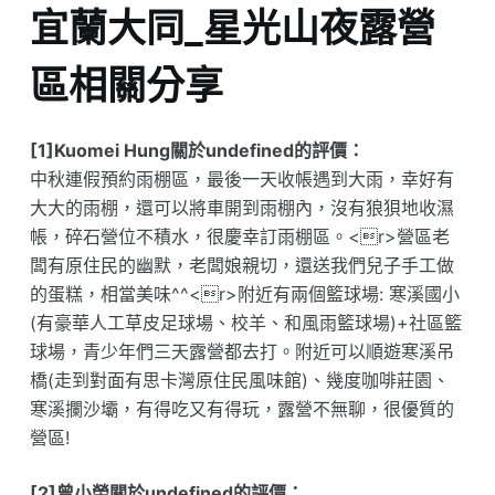
宜蘭大同_星光山夜露營
區相關分享
[1]Kuomei Hung關於undefined的評價：
中秋連假預約雨棚區，最後一天收帳遇到大雨，幸好有
大大的雨棚，還可以將車開到雨棚內，沒有狼狽地收濕
帳，碎石營位不積水，很慶幸訂雨棚區。<r>營區老
闆有原住民的幽默，老闆娘親切，還送我們兒子手工做
的蛋糕，相當美味^^<r>附近有兩個籃球場: 寒溪國小
(有豪華人工草皮足球場、校羊、和風雨籃球場)+社區籃
球場，青少年們三天露營都去打。附近可以順遊寒溪吊
橋(走到對面有思卡灣原住民風味館)、幾度咖啡莊園、
寒溪攔沙壩，有得吃又有得玩，露營不無聊，很優質的
營區!
[2]曾小榮關於undefined的評價：