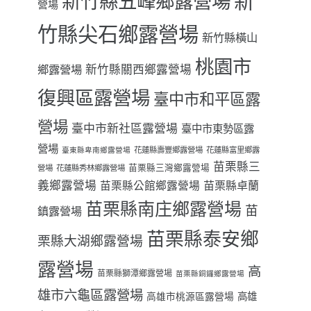
新
新竹縣五峰鄉露營場
營場
竹縣尖石鄉露營場
新竹縣橫山
桃園市
鄉露營場
新竹縣關西鄉露營場
復興區露營場
臺中市和平區露
營場
臺中市新社區露營場
臺中市東勢區露
營場
花蓮縣壽豐鄉露營場
花蓮縣富里鄉露
臺東縣卑南鄉露營場
苗栗縣三
苗栗縣三灣鄉露營場
營場
花蓮縣秀林鄉露營場
義鄉露營場
苗栗縣卓蘭
苗栗縣公館鄉露營場
苗栗縣南庄鄉露營場
苗
鎮露營場
苗栗縣泰安鄉
栗縣大湖鄉露營場
露營場
高
苗栗縣獅潭鄉露營場
苗栗縣銅鑼鄉露營場
雄市六龜區露營場
高雄
高雄市桃源區露營場