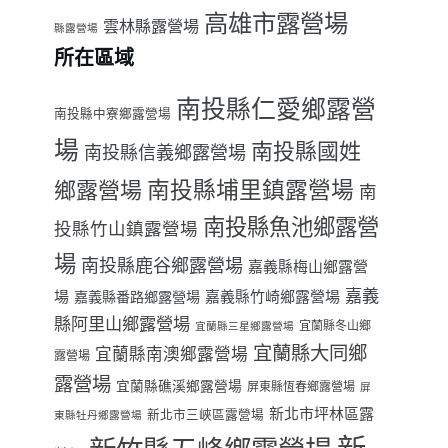
高雄市露營場
雲林縣露營場
縣露營場
所在區域
南投縣仁愛鄉露營
南投縣中寮鄉露營場
場
南投縣國姓
南投縣信義鄉露營場
南投縣埔里鎮露營場
鄉露營場
南
南投縣魚池鄉露營
投縣竹山鎮露營場
場
南投縣鹿谷鄉露營場
嘉義縣梅山鄉露營
嘉義
場
嘉義縣番路鄉露營場
嘉義縣竹崎鄉露營場
縣阿里山鄉露營場
宜蘭縣冬山鄉
宜蘭縣三星鄉露營場
宜蘭縣大同鄉
宜蘭縣南澳鄉露營場
露營場
露營場
宜蘭縣礁溪鄉露營場
屏東縣恆春鄉露營場
屏
新北市坪林區露
新北市三峽區露營場
東縣牡丹鄉露營場