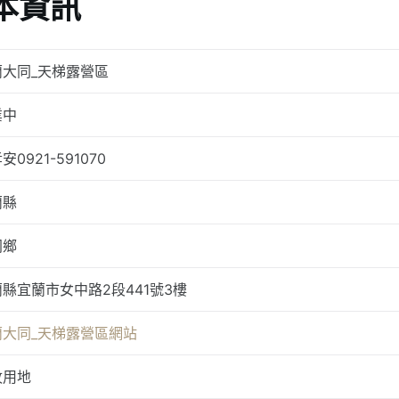
本資訊
蘭大同_天梯露營區
業中
安0921-591070
蘭縣
同鄉
縣宜蘭市女中路2段441號3樓
蘭大同_天梯露營區網站
牧用地