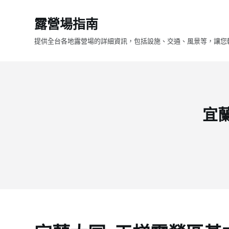
跳
露營場指南
至
主
提供全台各地露營場的詳細資訊，包括設施、交通、風景等，讓您
要
內
容
宜