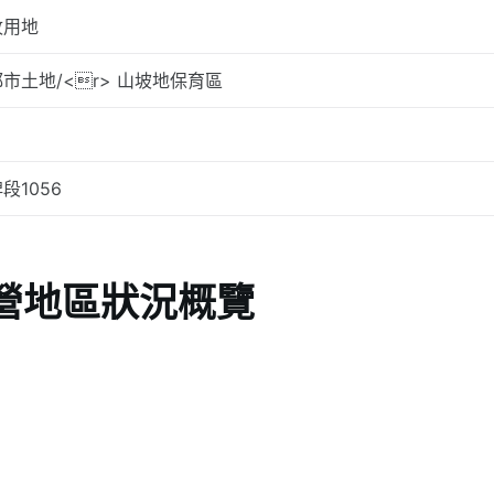
牧用地
市土地/<r> 山坡地保育區
段1056
營地區狀況概覽