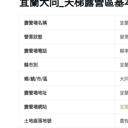
宜蘭大同_天梯露營區基
露營場名稱
宜
營業狀態
營
露營場電話
賴孝
縣市別
宜
鄉/鎮/市/區
大
露營場地址
宜蘭
露營場網站
宜
土地座落地號
農