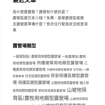
最近文章
為什麼要露營？露營有什麼好處？
露營區要花多少錢？免費、豪華露營區推薦
去露營要準備什麼？食衣住行緊急狀況檢查清
單
露營場類型
一般管制區/ 農業用地類型露營場
一般農業區/農牧
丙種建築用地類型露營場
用地類型露營場
乙
種建築用地類型露營場
交通用地類型露營場
住宅區(一)類
保安保護區類型露營
住宅區類型露營場
型露營場
場
保護區類型露營場
公園用地類型露營場
國土保
山坡地保
安用地類型露營場
學校用地類型露營場
育區/農牧用地類型露營場
山坡地保育區