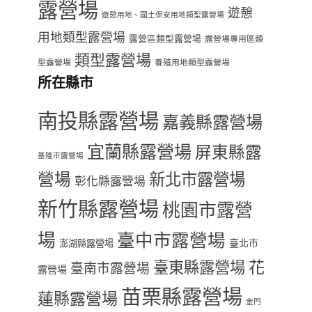
露營場
遊憩
遊憩用地、國土保安用地類型露營場
用地類型露營場
露營區類型露營場
露營場專用區類
類型露營場
型露營場
養殖用地類型露營場
所在縣市
南投縣露營場
嘉義縣露營場
宜蘭縣露營場
屏東縣露
基隆市露營場
營場
新北市露營場
彰化縣露營場
新竹縣露營場
桃園市露營
場
臺中市露營場
臺北市
澎湖縣露營場
臺東縣露營場
花
臺南市露營場
露營場
苗栗縣露營場
蓮縣露營場
金門