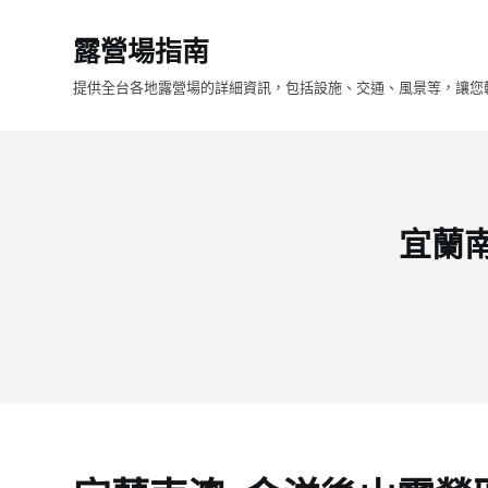
跳
露營場指南
至
主
提供全台各地露營場的詳細資訊，包括設施、交通、風景等，讓您
要
內
容
宜蘭南