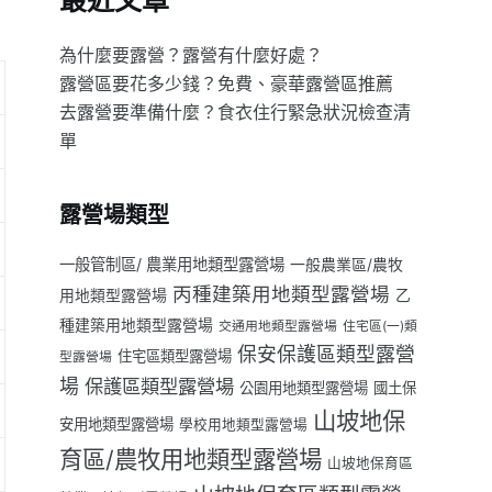
最近文章
為什麼要露營？露營有什麼好處？
露營區要花多少錢？免費、豪華露營區推薦
去露營要準備什麼？食衣住行緊急狀況檢查清
單
露營場類型
一般管制區/ 農業用地類型露營場
一般農業區/農牧
丙種建築用地類型露營場
用地類型露營場
乙
種建築用地類型露營場
交通用地類型露營場
住宅區(一)類
保安保護區類型露營
住宅區類型露營場
型露營場
場
保護區類型露營場
公園用地類型露營場
國土保
山坡地保
安用地類型露營場
學校用地類型露營場
育區/農牧用地類型露營場
山坡地保育區