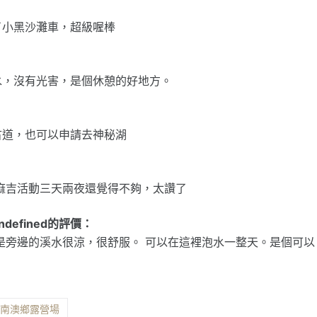
了小黑沙灘車，超級喔棒
水，沒有光害，是個休憩的好地方。
古道，也可以申請去神秘湖
麻吉活動三天兩夜還覺得不夠，太讚了
關於undefined的評價：
是旁邊的溪水很涼，很舒服。 可以在這裡泡水一整天。是個可以
縣南澳鄉露營場