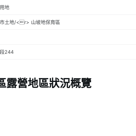
用地
市土地/<r> 山坡地保育區
段244
區露營地區狀況概覽