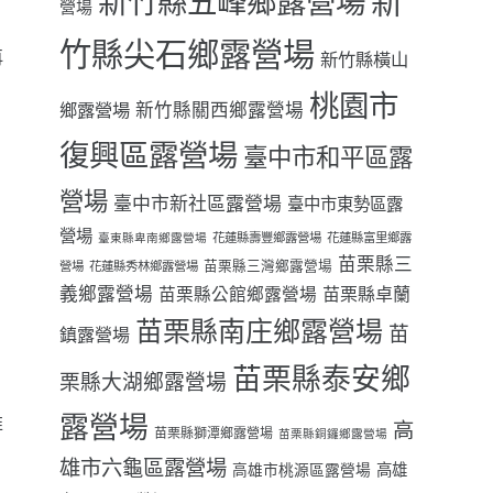
新
新竹縣五峰鄉露營場
營場
竹縣尖石鄉露營場
再
新竹縣橫山
桃園市
鄉露營場
新竹縣關西鄉露營場
復興區露營場
臺中市和平區露
營場
臺中市新社區露營場
臺中市東勢區露
營場
花蓮縣壽豐鄉露營場
花蓮縣富里鄉露
臺東縣卑南鄉露營場
苗栗縣三
苗栗縣三灣鄉露營場
營場
花蓮縣秀林鄉露營場
義鄉露營場
苗栗縣卓蘭
苗栗縣公館鄉露營場
苗栗縣南庄鄉露營場
苗
鎮露營場
苗栗縣泰安鄉
栗縣大湖鄉露營場
露營場
推
高
苗栗縣獅潭鄉露營場
苗栗縣銅鑼鄉露營場
雄市六龜區露營場
高雄
高雄市桃源區露營場