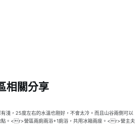
區相關分享
有淺，25度左右的水溫也剛好，不會太冷。而且山谷兩側可以
。<r>營區兩廁兩浴+1廁浴，共用冰箱兩座。<r>營主夫