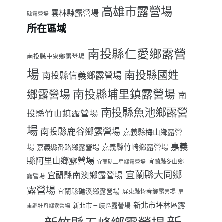
高雄市露營場
雲林縣露營場
縣露營場
所在區域
南投縣仁愛鄉露營
南投縣中寮鄉露營場
場
南投縣國姓
南投縣信義鄉露營場
南投縣埔里鎮露營場
鄉露營場
南
南投縣魚池鄉露營
投縣竹山鎮露營場
場
南投縣鹿谷鄉露營場
嘉義縣梅山鄉露營
嘉義
場
嘉義縣番路鄉露營場
嘉義縣竹崎鄉露營場
縣阿里山鄉露營場
宜蘭縣冬山鄉
宜蘭縣三星鄉露營場
宜蘭縣大同鄉
宜蘭縣南澳鄉露營場
露營場
露營場
宜蘭縣礁溪鄉露營場
屏東縣恆春鄉露營場
屏
新北市坪林區露
新北市三峽區露營場
東縣牡丹鄉露營場