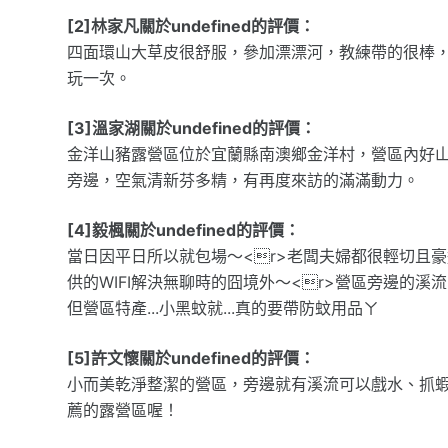
[2]林家凡關於undefined的評價：
四面環山大草皮很舒服，參加漂漂河，教練帶的很棒
玩一次。
[3]溫家湖關於undefined的評價：
金洋山豬露營區位於宜蘭縣南澳鄉金洋村，營區內好山
旁邊，空氣清新芬多精，有再度來訪的滿滿動力。
[4]毅楓關於undefined的評價：
當日因平日所以就包場～<r>老闆夫婦都很輕切且豪邁
供的WIFI解決無聊時的囧境外～<r>營區旁邊的溪
但營區特產...小黑蚊就...真的要帶防蚊用品ㄚ
[5]許文懷關於undefined的評價：
小而美乾淨整潔的營區，旁邊就有溪流可以戲水、抓
薦的露營區喔！