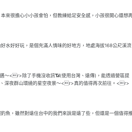
，本來很擔心小小孩會怕，但教練給足安全感，小孩很開心還想
好水好好玩，是個充滿人情味的好地方，地處海拔168公尺溪流
～<r>除了手機沒收訊📶(使用台灣、遠傳)，能透過營區提
流、深夜群山環繞的星空夜景～<r>真的值得再次前往。<r>
蝦釣魚，雖然對遠住台中的我們來說是遠了些，但還是一個值得