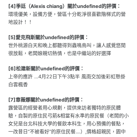
[4]季廷（Alexis chiang）關於undefined的評價：
環境優美，設備方便，營區十分乾淨很喜歡階梯式的營
地設計！！
[5]愛克飛斯關於undefined的評價：
世外桃源白天和晚上都聽得到蟲鳴鳥叫，讓人感覺悠閒
很放鬆，老闆娘親切熱情，也是中繼站的好選擇
[6]松建新關於undefined的評價：
上帝的應許 …4月22日下午3點半 風雨交加後彩虹懸掛
白雲楓香
[7]章薇娜關於undefined的評價：
露營區的經營者用心規劃，提供來訪者獨特的原民體
驗，自製的原住民弓箭&相當有水準的原民餐（老闆的小
女兒是台北科技大學的餐飲本科生，用心預備的餐點，
一改昔日“不被看好”的原住民餐....）,價格超親民，園中