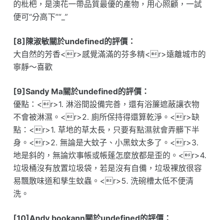
的枇杷，是澳花一帶品質最優的產物，用心照顧，一試
便可“分高下”“_”
[8]陳淑敏關於undefined的評價：
大自然的芳香<r>感覺滿滿的芬多精<r>遠離城市的
寧靜～喜歡
[9]Sandy Ma關於undefined的評價：
優點：<r>1. 淋浴間設備完善，還有浴簾遮蔽讓衣物
不會被淋濕。<r>2. 廁所保持得還算乾淨。<r>缺
點：<r>1. 草地的草太長，只要有點濕就會弄髒下半
身。<r>2. 無論是大蚊子、小黑蚊太多了。<r>3.
地是斜的，無論炊事帳或帳蓬怎麼放都是歪的。<r>4.
垃圾桶沒有放置垃圾袋，若是沒有自備，垃圾裸放很容
易飄散味道和孳生蚊蟲。<r>5. 洗碗槽太低不便清
洗。
[10]Andy bookann關於undefined的評價：