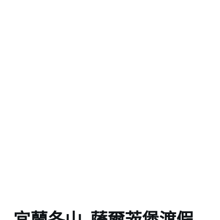
宜蘭冬山_薩爾茨堡渡假