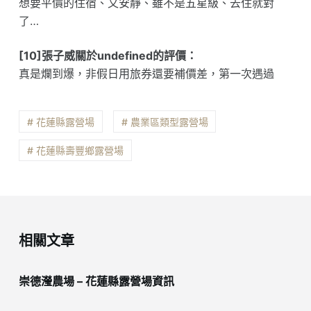
想要平價的住宿、又安靜、雖不是五星級、去住就對
了…
[10]張子威關於undefined的評價：
真是爛到爆，非假日用旅券還要補價差，第一次遇過
# 花蓮縣露營場
# 農業區類型露營場
# 花蓮縣壽豐鄉露營場
相關文章
崇德瀅農場 – 花蓮縣露營場資訊