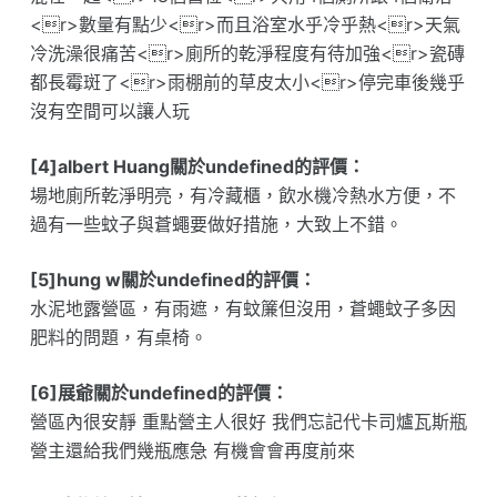
<r>數量有點少<r>而且浴室水乎冷乎熱<r>天氣
冷洗澡很痛苦<r>廁所的乾淨程度有待加強<r>瓷磚
都長霉斑了<r>雨棚前的草皮太小<r>停完車後幾乎
沒有空間可以讓人玩
[4]albert Huang關於undefined的評價：
場地廁所乾淨明亮，有冷藏櫃，飲水機冷熱水方便，不
過有一些蚊子與蒼蠅要做好措施，大致上不錯。
[5]hung w關於undefined的評價：
水泥地露營區，有雨遮，有蚊簾但沒用，蒼蠅蚊子多因
肥料的問題，有桌椅。
[6]展爺關於undefined的評價：
營區內很安靜 重點營主人很好 我們忘記代卡司爐瓦斯瓶
營主還給我們幾瓶應急 有機會會再度前來