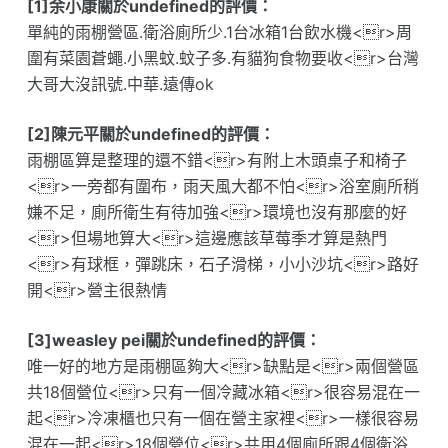
[1]余小康關於undefined的評價：
單純的雨棚營區.衛浴廁所少.1台冰箱1台飲水機<r>周
圍有菜園蒼蠅.小黑蚊.蚊子多.有貓狗食物要收<r>台灣
大哥大沒訊號.中華.遠傳ok
[2]陳元平關於undefined的評價：
雨棚區算是整理的還不錯<r>有附上木頭桌子和椅子
<r>一旁都有圍布，雨天風大都不怕<r>浴室廁所稍
嫌不足，廁所衛生有待加強<r>環境也沒有那麼的好
<r>但場地算大<r>這邊應該草莓季才算是熱門
<r>有球框，彈跳床，石子滑梯，小小沙坑<r>路好
開<r>營主很熱情
[3]weasley pei關於undefined的評價：
唯一好的地方是雨棚區夠大<r>缺點是<r>兩個營區
共18個營位<r>只有一個冷藏冰箱<r>很容易混在一
起<r>冷凍櫃也只有一個在營主家裡<r>一樣很容易
混在一起<r>18個營位<r>共用4個廁所跟4個衛浴