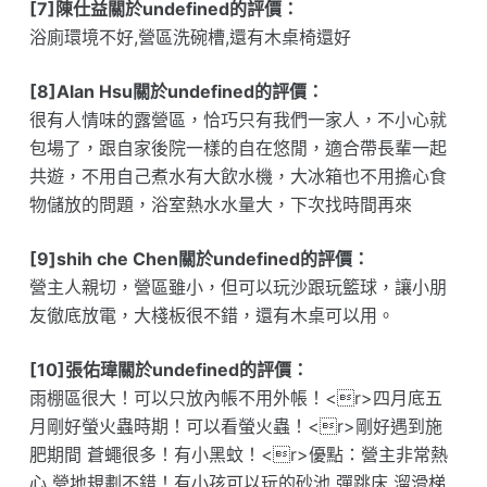
[7]陳仕益關於undefined的評價：
浴廁環境不好,營區洗碗槽,還有木桌椅還好
[8]Alan Hsu關於undefined的評價：
很有人情味的露營區，恰巧只有我們一家人，不小心就
包場了，跟自家後院一樣的自在悠閒，適合帶長輩一起
共遊，不用自己煮水有大飲水機，大冰箱也不用擔心食
物儲放的問題，浴室熱水水量大，下次找時間再來
[9]shih che Chen關於undefined的評價：
營主人親切，營區雖小，但可以玩沙跟玩籃球，讓小朋
友徹底放電，大棧板很不錯，還有木桌可以用。
[10]張佑瑋關於undefined的評價：
雨棚區很大！可以只放內帳不用外帳！<r>四月底五
月剛好螢火蟲時期！可以看螢火蟲！<r>剛好遇到施
肥期間 蒼蠅很多！有小黑蚊！<r>優點：營主非常熱
心 營地規劃不錯！有小孩可以玩的砂池 彈跳床 溜滑梯