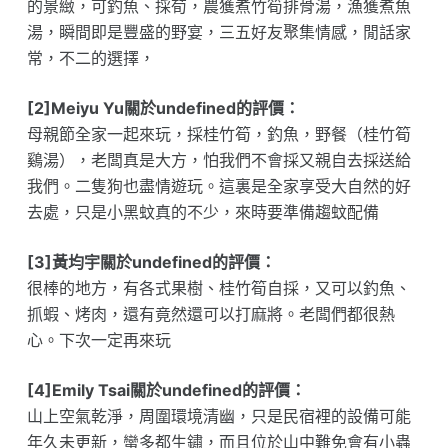
的景緻，可釣魚、採荀，農獲煮竹筍排骨湯，漁獲煮魚
湯，瞬間即是豐盛的野宴，三五好友聚集情感，閒話家
常，不二的選擇，
[2]Meiyu Yu關於undefined的評價：
母親節全家一起來玩，採桂竹筍，釣魚，野餐（桂竹筍
鷄湯），老闆真是大方，怕我們不會採又親自去採送給
我們。二隻狗也盡情遊玩。這裏是全家享受大自然的好
去處，只是小黑蚊真的不少，來時要準備趨蚊配備
[3]黃均宇關於undefined的評價：
很棒的地方，有各式果樹、桂竹筍自採，又可以釣魚、
抓蝦、烤肉，還有竟然還可以打麻將。老闆們都很熱
心。下次一定再來玩
[4]Emily Tsai關於undefined的評價：
山上空氣乾淨，周圍環境清幽，只是民宿裡的設備可能
年久未更新，蠻多都生鏽，而且位於山中難免會有小蟲