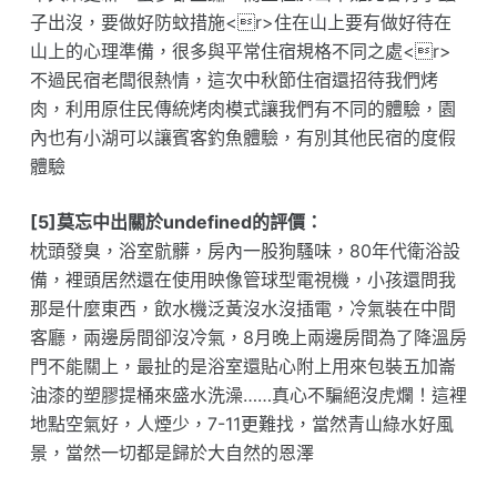
子出沒，要做好防蚊措施<r>住在山上要有做好待在
山上的心理準備，很多與平常住宿規格不同之處<r>
不過民宿老闆很熱情，這次中秋節住宿還招待我們烤
肉，利用原住民傳統烤肉模式讓我們有不同的體驗，園
內也有小湖可以讓賓客釣魚體驗，有別其他民宿的度假
體驗
[5]莫忘中出關於undefined的評價：
枕頭發臭，浴室骯髒，房內一股狗騷味，80年代衛浴設
備，裡頭居然還在使用映像管球型電視機，小孩還問我
那是什麼東西，飲水機泛黃沒水沒插電，冷氣裝在中間
客廳，兩邊房間卻沒冷氣，8月晚上兩邊房間為了降溫房
門不能關上，最扯的是浴室還貼心附上用來包裝五加崙
油漆的塑膠提桶來盛水洗澡……真心不騙絕沒虎爛！這裡
地點空氣好，人煙少，7-11更難找，當然青山綠水好風
景，當然一切都是歸於大自然的恩澤