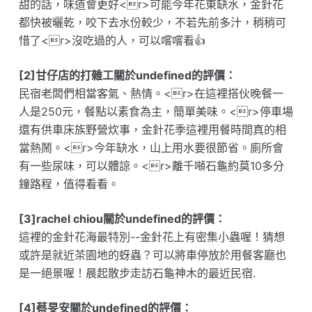
甜的話，味道會更好<r>可能今年花東缺水，金針花
都快被曬乾，咬下去水份較少，不若先前多汁，稍稍可
惜了<r>沒吃過的人，可以嚐嚐看👍
[2]甘仔店的打雜工關於undefined的評價：
民宿老闆們相當客氣、熱情。<r>在這裡搭伙晚餐一
人是250元，餐點以素食為主，簡單美味。<r>停車場
還有供車床族野營炊事，金針花季這裡用餐時間真的相
當熱鬧。<r>今年缺水，山上用水要很節省。廁所會
有一些尿味，可以體諒。<r>離千噸石龜約莫10多分
鐘路程，值得看看。
[3]rachel chiou關於undefined的評價：
這裡的金針花海最特別--金針花上有密集小蟲喔！猜想
或許是就近茶園地的蚜蟲？可以將車停放於用餐客廳也
是一絕景喔！晨起散步走訪石龜神木的最近民宿.
[4]蔡旻安關於undefined的評價：