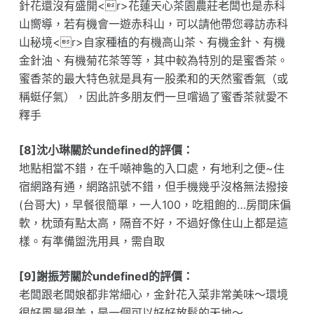
針花還沒有盛開<r>花蓮天心茶園農莊老闆也是赤科
山嚮導，若有機會一遊赤科山，可以請他帶您尋訪赤科
山秘境<r>自家種植的有機高山茶、有機金針、有機
金針油、有機菊花茶等等，其中較為特別的是蜜香茶。
蜜香茶的最大特色就是具有一股柔和的天然蜜香氣（或
稱蜓仔氣），因此許多朋友們一旦嚐過了蜜香茶就愛不
釋手
[8]沈小琳關於undefined的評價：
地點相當不錯，在千噸神龜的入口處，有地利之便~住
宿網路有通，網路訊號不錯，但手機幾乎沒格無法撥接
(台哥大)，早餐很簡單，一人100，吃粗飽的…房間床偏
軟，枕頭有點太高，隔音不好，不過好像住山上都是這
樣。有準備盥洗用具，需自取
[9]謝振芳關於undefined的評價：
老闆跟老闆娘都非常細心，金針花入菜非常美味～環境
很好風景很美，是一個可以好好放鬆的天地～