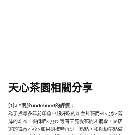
天心茶園相關分享
[1]J *關於undefined的評價：
為了找尋多年前印象中超好吃的炸金針花而來<r>薄
薄的炸衣，很酥脆<r>等待天亮後花開才摘取，是店
家的誠意<r>如果胡椒鹽再少一點點，和麵糊帶點微