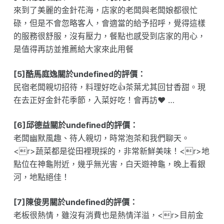
來到了美麗的金針花海，店家的老闆與老闆娘都很忙
碌，但是不會忽略客人，會適當的給予招呼，覺得這樣
的服務很舒服，沒有壓力，餐點也感受到店家的用心，
是值得再訪並推薦給大家來此用餐
[5]酷馬庭逸關於undefined的評價：
民宿老闆親切招待，料理好吃👍茶葉尤其回甘香甜。現
在去正好金針花季節，入菜好吃！會再訪❤️ …
[6]邱德益關於undefined的評價：
老闆幽默風趣、待人親切，時常泡茶和我們聊天。
<r>蔬菜都是從田裡現採的，非常新鮮美味！<r>地
點位在神龜附近，幾乎無光害，白天遊神龜，晚上看銀
河，地點絕佳！
[7]陳俊男關於undefined的評價：
老板很熱情，雖沒有消費也是熱情洋溢，<r>目前金