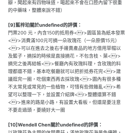
瓣，聞起來有四物味道，喝起來不會在口腔內留下很重
的中藥味，整體來說不錯）
[9]藍梓珀關於undefined的評價：
門票200 元，內含150的抵用券<r>園區皆為紙本發票
<r>消費滿100元可摘一朵玫瑰花（一朵原價15元）
<r>可以在進去之後右手邊賣產品的地方借用草帽以
及籃子，摘採的時候是直接摘花，不包含枝、葉<r>
摘完之後再結帳<r>餐廳內有玫瑰料理，含玫瑰的料
理都還不錯，基本吃餐廳就可以把折抵券花完<r>建
議逛完一圈，吃個東西再去採玫瑰<r>園內有很多種
不太常見或常見的一些植物，可惜有些微雜亂<r>希
望可以整理一下，並設置介紹牌<r>整體還算不錯
<r>進來的路是小路，有設置大看板，但還是要注意
不要走過頭，要繞好大一圈
[10]Wendell Chen關於undefined的評價：
以玫瑰花為主題的休閒農莊，滿地玫瑰花海景色優雅，