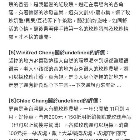
瑰的香氣，是我最愛的紅玫瑰。遊走在農場內的各角
落，有著慵懶的沙發音樂，還有文創/小農市集。選了玫
瑰奶酪/貝果/豆花等下午茶點，酸甜的好滋味。如同舒
活的心情。最後帶著伴手禮第一名的玫瑰蛋卷及玫瑰精
露。才不捨的離開~
[5]Winifred Cheng關於undefined的評價：
超棒的地方🌿喜歡這種大自然的環境喔🌹到處都整理很
很美，老人小孩都適合的地方👍💯很大的玫瑰農場，還
可以採玫瑰花瓣，真有趣，是令人身心舒𣈱的好地方。
走累了還有輕食點心下午茶~~下次還想再來💜🌸 …
[6]Chloe Chang關於undefined的評價：
屏東是全台灣最大有機玫瑰農場，一年只開放 11月到 4
月，好停車，門票200元，150抵用抵銷餐點或玫瑰產品
（也可以上網搜尋網購），各種玫瑰還可以現採，消費
100元採一朵玫瑰，戴上大草帽摘玫瑰，玫瑰帶回家可