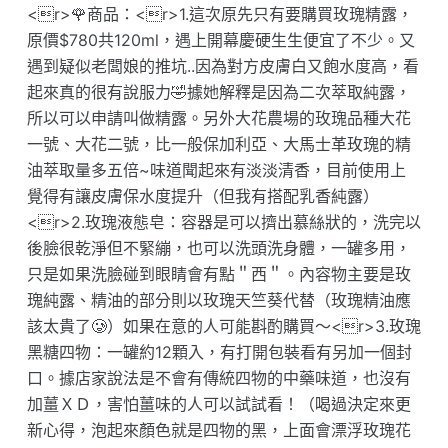
<r>🌹商品：<r>1.這次原先只有要購買玫瑰精露，
原價$780共120ml，遇上開幕慶硬生生便宜了不少。又
遇到疑似老闆娘的推坑..因為對方皮膚白又飽水度高，看
起來真的很有說服力🤣據她解釋是因為二次萃取純露，
所以可以申請叫做精露。另外大花農場的玫瑰品種大花
一號、大花二號，比一般保加利亞、大馬士革玫瑰的精
油萃取量多五倍~味道聞起來有淡淡清香，目前使用上
覺得有讓皮膚保水度提升（但我有搭配乳香純露）
<r>2.玫瑰液態皂：容器是可以擠出慕絲狀的，洗完以
後臉很乾淨但不緊繃，也可以洗頭洗身體，一罐多用，
只是如果洗臉碰到眼睛會有點＂西＂。內容物主要是玫
瑰純露、精油的部分則以玫瑰天竺葵代替（玫瑰精油應
該太貴了🥲）如果在意的人可能斟酌購買～<r>3.玫瑰
黑糖四物：一罐約12顆入，有打開包裝看有另加一個封
口。據店家說法是不會有傳統四物的中藥味道，也沒有
加薑ＸＤ，害怕薑味的人可以試試看！（喝過決定來更
新心得，泡起來顏色就是四物的黑，上面會漂浮玫瑰花