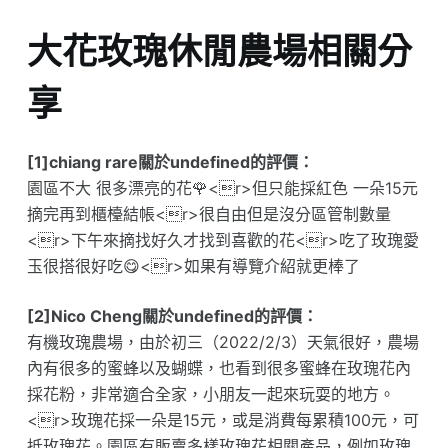
大花玫瑰休閒農場相關分
享
[1]chiang rare關於undefined的評價：
園區不大 很多漂亮的花🌹<r>但只能採紅色 一朵15元
摘完再到櫃檯結帳<r>很自由但是沒分區管制數量
<r>下午來摘找好久才找到喜歡的花<r>吃了玫瑰愛
玉很搭很好吃😋<r>如果有導覽介紹就更棒了
[2]Nico Cheng關於undefined的評價：
有機玫瑰農場，由於初三（2022/2/3）天氣很好，農場
內有很多的蜜蜂以及蝴蝶，也看到很多蜜蜂在玫瑰花內
採花粉，非常適合全家，小朋友一起來玩耍的地方。
<r>玫瑰花採一朵是15元，或是消費每累積100元，可
抵玫瑰花。園區有販賣多樣玫瑰花相關產品，例如玫瑰