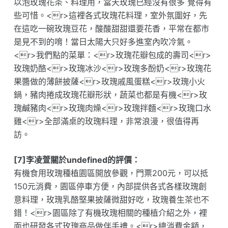
以泡玫瑰花茶、料理用，當天玫瑰已經沒有很多 覺得有
些可惜。<r>這裡各式玫瑰花料理，室外氛圍好，先
在這吃一碗玫瑰豆花，酸酸甜甜還要花香，平常在都市
是見不到的唷！當日太陽大只好多進室內吹冷氣。
<r>我們點的菜單：<r>玫瑰花瓣包成的壽司<r>
玫瑰奶酪<r>玫瑰冰沙<r>玫瑰多酚奶<r>玫瑰花
果醬做的薄餅披薩<r>玫瑰戚風蛋糕<r>玫瑰小火
鍋，豬肉捲成玫瑰花瓣形狀，蔬菜也都是有機<r>玫
瑰鹹豬肉<r>玫瑰肉燥<r>玫瑰拌麵<r>玫瑰口水
雞<r>全部滿桌的玫瑰料理，非常浪漫，很值得再
訪。
[7]李凌萱關於undefined的評價：
有機食用玫瑰種植園區開放參觀，門票200元，可以抵
150元消費，園區停車方便，內部提供各式各樣玫瑰創
意料理，玫瑰乳酪堅果披薩微甜好吃，玫瑰養生茶也不
錯！<r>園區除了有機玫瑰相關的種植介紹之外，裡
面也研發各式玫瑰商品做伴手禮。<r>總消費金額，