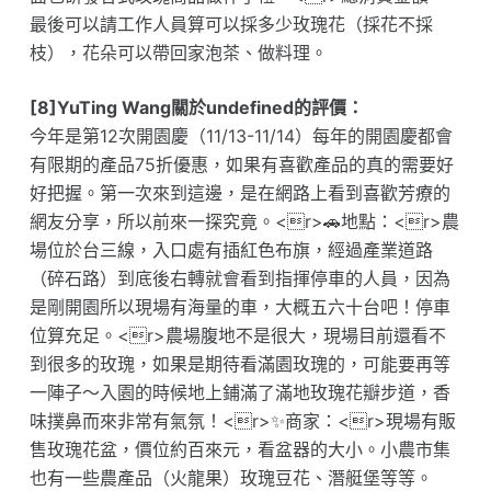
最後可以請工作人員算可以採多少玫瑰花（採花不採
枝），花朵可以帶回家泡茶、做料理。
[8]YuTing Wang關於undefined的評價：
今年是第12次開園慶（11/13-11/14）每年的開園慶都會
有限期的產品75折優惠，如果有喜歡產品的真的需要好
好把握。第一次來到這邊，是在網路上看到喜歡芳療的
網友分享，所以前來一探究竟。<r>🚗地點：<r>農
場位於台三線，入口處有插紅色布旗，經過產業道路
（碎石路）到底後右轉就會看到指揮停車的人員，因為
是剛開園所以現場有海量的車，大概五六十台吧！停車
位算充足。<r>農場腹地不是很大，現場目前還看不
到很多的玫瑰，如果是期待看滿園玫瑰的，可能要再等
一陣子～入園的時候地上鋪滿了滿地玫瑰花瓣步道，香
味撲鼻而來非常有氣氛！<r>✨商家：<r>現場有販
售玫瑰花盆，價位約百來元，看盆器的大小。小農市集
也有一些農產品（火龍果）玫瑰豆花、潛艇堡等等。