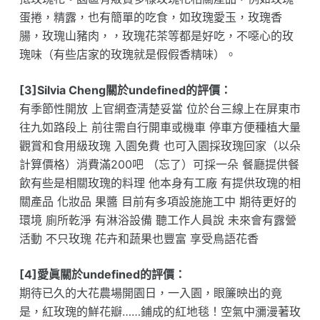
蛋捲，精露，也有簡單的吃食，如玫瑰愛玉，玫瑰香
腸，玫瑰山豬肉，，玫瑰花茶等都是好吃，不噁心的玫
瑰味（有些店家的玫瑰就是假假香精味）。
[3]Silvia Cheng關於undefined的評價：
有季節性開放 上官網查清楚妥當 位於台三線上在屏東市
往九如路段上 前往需自行開車或機車 停車方便種植大量
觀賞和食用級玫瑰 入園免費 也可入園採玫瑰回家（以朵
計算價格）消費滿200吧 （忘了）可採一朵 餐廳提供餐
飲有些是相關玫瑰的料理 他本身有工廠 有提供玫瑰的相
關產品 化妝品 果醬 目前有多項設施施工中 期待更好的
環境 廁所乾淨 有淋浴設備 聽工作人員說 未來會有露營
活動 不只玫瑰 花卉和蔬果也豐富 享受鳥語花香
[4]愛眞關於undefined的評價：
期待已久的大花農場開園日，一入園，眼簾映出的竟
是，紅玫瑰的鮮花瓣……鋪成的紅地毯！空氣中瀰漫著玫