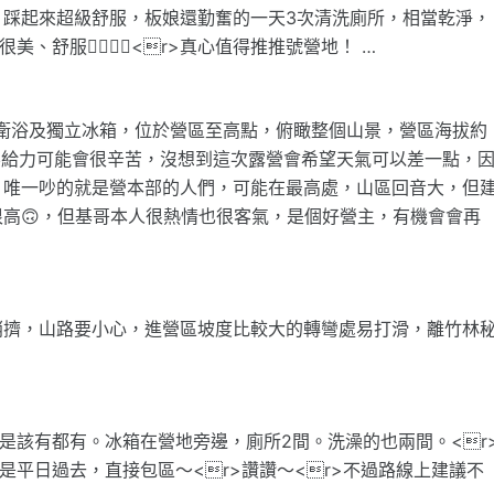
，踩起來超級舒服，板娘還勤奮的一天3次清洗廁所，相當乾淨，
舒服👍🏻👍🏻<r>真心值得推推號營地！ …
衛浴及獨立冰箱，位於營區至高點，俯瞰整個山景，營區海拔約
不給力可能會很辛苦，沒想到這次露營會希望天氣可以差一點，
，唯一吵的就是營本部的人們，可能在最高處，山區回音大，但
高🙃，但基哥本人很熱情也很客氣，是個好營主，有機會會再
稍擠，山路要小心，進營區坡度比較大的轉彎處易打滑，離竹林
是該有都有。冰箱在營地旁邊，廁所2間。洗澡的也兩間。<r
是平日過去，直接包區～<r>讚讚～<r>不過路線上建議不