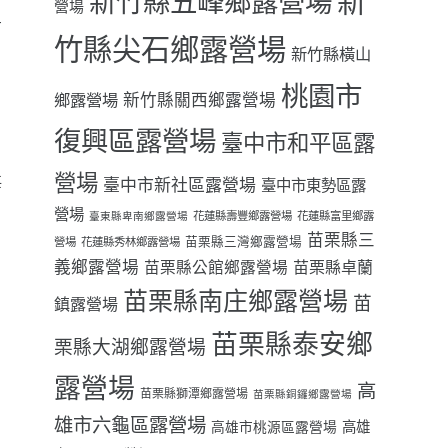
新
新竹縣五峰鄉露營場
營場
有
竹縣尖石鄉露營場
新竹縣橫山
近
桃園市
鄉露營場
新竹縣關西鄉露營場
復興區露營場
臺中市和平區露
營場
每
臺中市新社區露營場
臺中市東勢區露
營場
花蓮縣壽豐鄉露營場
花蓮縣富里鄉露
臺東縣卑南鄉露營場
苗栗縣三
苗栗縣三灣鄉露營場
營場
花蓮縣秀林鄉露營場
義鄉露營場
苗栗縣卓蘭
苗栗縣公館鄉露營場
苗栗縣南庄鄉露營場
苗
鎮露營場
苗栗縣泰安鄉
栗縣大湖鄉露營場
露營場
高
苗栗縣獅潭鄉露營場
苗栗縣銅鑼鄉露營場
雄市六龜區露營場
高雄
高雄市桃源區露營場