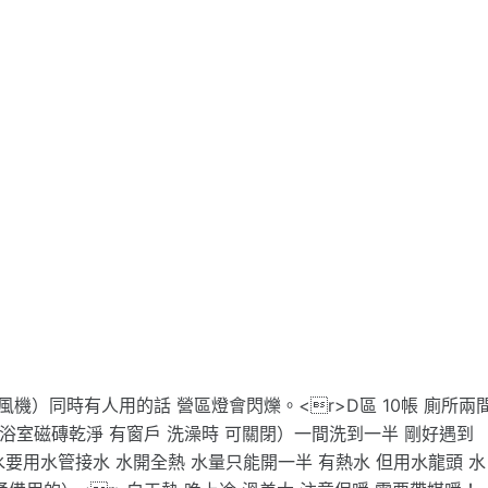
機）同時有人用的話 營區燈會閃爍。<r>D區 10帳 廁所兩
浴室磁磚乾淨 有窗戶 洗澡時 可關閉）一間洗到一半 剛好遇到
水要用水管接水 水開全熱 水量只能開一半 有熱水 但用水龍頭 水