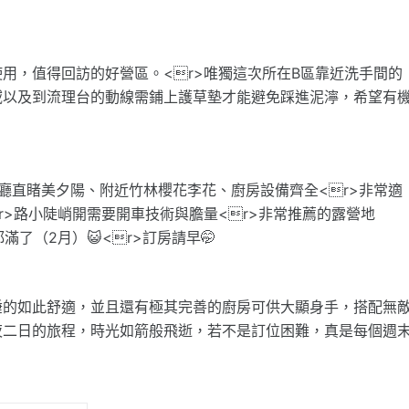
用，值得回訪的好營區。<r>唯獨這次所在B區靠近洗手間的
域以及到流理台的動線需鋪上護草墊才能避免踩進泥濘，希望有
r>餐廳直睹美夕陽、附近竹林櫻花李花、廚房設備齊全<r>非常適
>路小陡峭開需要開車技術與膽量<r>非常推薦的露營地
滿了（2月）😺<r>訂房請早🤭
睡的如此舒適，並且還有極其完善的廚房可供大顯身手，搭配無
夜二日的旅程，時光如箭般飛逝，若不是訂位困難，真是每個週