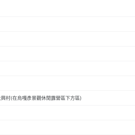
興村(在烏嘎彥景觀休閒露營區下方區)