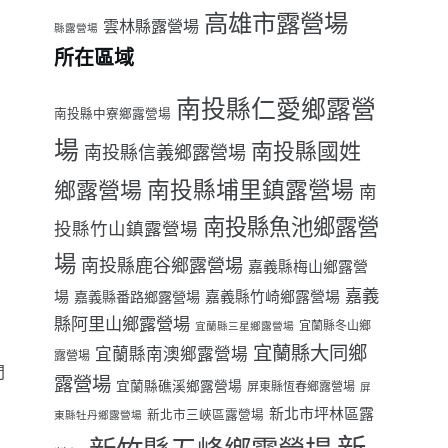
高雄市露營場
雲林縣露營場
縣露營場
所在區域
南投縣仁愛鄉露營
南投縣中寮鄉露營場
場
南投縣國姓
南投縣信義鄉露營場
南投縣埔里鎮露營場
鄉露營場
南
南投縣魚池鄉露營
投縣竹山鎮露營場
場
南投縣鹿谷鄉露營場
嘉義縣梅山鄉露營
嘉義
場
嘉義縣番路鄉露營場
嘉義縣竹崎鄉露營場
縣阿里山鄉露營場
宜蘭縣冬山鄉
宜蘭縣三星鄉露營場
宜蘭縣大同鄉
宜蘭縣南澳鄉露營場
露營場
間
露營場
宜蘭縣礁溪鄉露營場
屏東縣恆春鄉露營場
屏
新北市坪林區露
新北市三峽區露營場
東縣牡丹鄉露營場