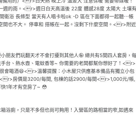
備用的）<r>白天熱 晚上冷 溫差大 注意保暖 需要帶媒暖！
一週的雨。<r>週日白天高溫後 22度 體感28度 太陽大 土壤
間衛浴 長條型 當天有人唱卡啦ok -D 區在下面都得一起聽⋯帳
但空間也不大。 停車和 搭帳在一起。沒剩下什麼空間。<r>附
小朋友們玩翻天才不會打擾到其他人🤪 總共有5間四人套房，
手台、熱水壺、電蚊香等~ 你需要的老闆都幫你想好了！<r>
很會喝酒😆<r>溫馨提醒：小木屋只供應基本備品有獨立小包
價是3200/每間, 包棟的話2900/每間<r>1,000元/帳,
快1年才有空房了~ 😳
箱浴廁，只是不多但也尚可夠用！入營區的路相當的窄,如遇來