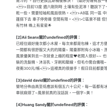
是冷的 。自行更換瓦斯桶後解決！（還好旁邊有放一桶
<r>目前13度 週六剛到時 土壤有些泥濘！聽說下了
乾一些。需要短袖和風扇很熱。<r>AB區 同一區 中
篷搭下去 車子停旁邊 空間有限。<r>C區景不錯 
有竹林 晚上有星星🌟
[2]Aii Seanx關於undefined的評價：
已經住過好幾次都小木屋，每次來都是包棟，這才方便
一間都有很舒服又大的的陽臺~ 陽臺那附有小冰箱、洗
風景優美到去一次就會上癮的程度❤老闆人很好~~ 也
裝的洗髮精、沐浴乳、牙刷和壓線，但毛巾需自備哦~<r>房
夜衝300元/帳<r>這裡真的很搶手！假日目前都要等
[3]david david關於undefined的評價：
營地分佈由高至低應該有個五六十公尺，每一區都有冰
車就麻煩了~風景就真的沒話說，一個字~美！
[4]Huang Sandy關於undefined的評價：