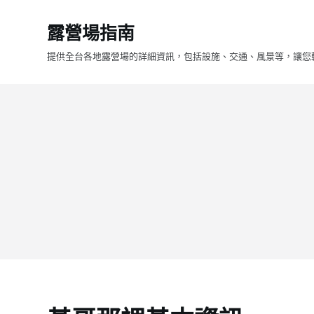
跳
露營場指南
至
主
提供全台各地露營場的詳細資訊，包括設施、交通、風景等，讓您
要
內
容