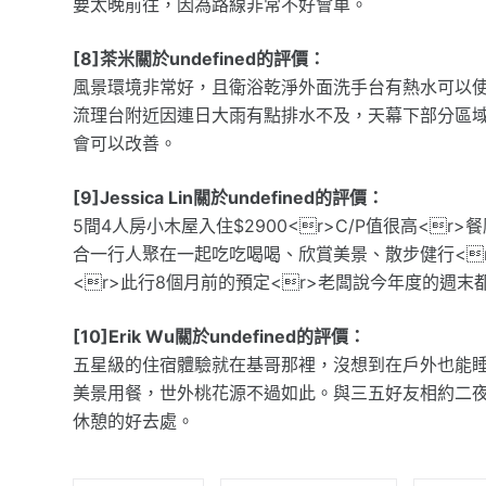
要太晚前往，因為路線非常不好會車。
[8]茶米關於undefined的評價：
風景環境非常好，且衛浴乾淨外面洗手台有熱水可以使
流理台附近因連日大雨有點排水不及，天幕下部分區
會可以改善。
[9]Jessica Lin關於undefined的評價：
5間4人房小木屋入住$2900<r>C/P值很高<
合一行人聚在一起吃吃喝喝、欣賞美景、散步健行<r
<r>此行8個月前的預定<r>老闆說今年度的週末都
[10]Erik Wu關於undefined的評價：
五星級的住宿體驗就在基哥那裡，沒想到在戶外也能
美景用餐，世外桃花源不過如此。與三五好友相約二
休憩的好去處。