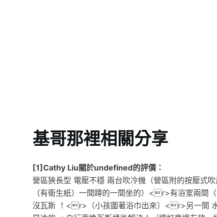
基哥那裡相關分享
[1]Cathy Liu關於undefined的評價：
營區狹長型 電壓不穩 兩台吹冷機（營區附的按壓式吹風
（有衛生紙）一間蹲的一間坐的）<r>有浴室兩間（
沒瓦斯 ！<r>（小孩圍著浴巾出來）<r>另一間 