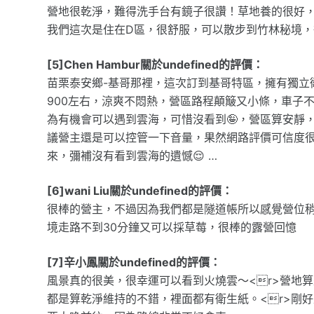
營地很乾淨，難得洗手台有鏡子很讚！草地養的很好
我們這次是住在D區，很舒服，可以散步到竹林秘境，很美、
[5]Chen Hambur關於undefined的評價：
苗栗泰安鄉-基哥那裡，這次訂到基哥特區，擁有獨立
900左右，涼爽不悶熱，營區路程顛簸又小條，車子
為有機會可以遇到雲海，可惜沒看到🤪，營區算安靜
議營主還是可以控管一下音量，果然網路評價可信度很
來，彌補沒有看到雲海的遺憾😌 …
[6]wani Liu關於undefined的評價：
很棒的營主，不過因為我們都是隧道帳所以感覺營位
境走路不到30分鐘又可以採草莓，很棒的露營回憶
[7]辛小鳳關於undefined的評價：
風景真的很美，很幸運可以看到火燒雲～<r>營地算
都是算乾淨維持的不錯，裡面都有衛生紙。<r>剛好