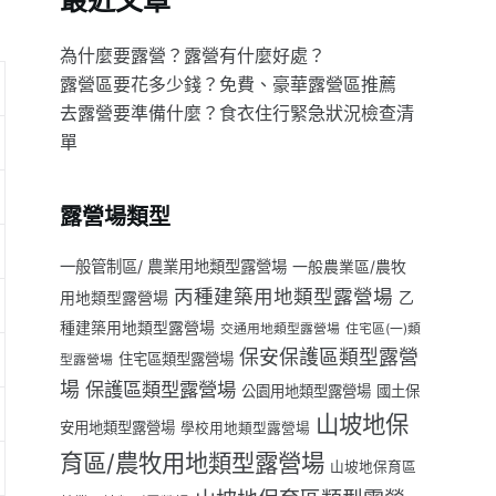
最近文章
為什麼要露營？露營有什麼好處？
露營區要花多少錢？免費、豪華露營區推薦
去露營要準備什麼？食衣住行緊急狀況檢查清
單
露營場類型
一般管制區/ 農業用地類型露營場
一般農業區/農牧
丙種建築用地類型露營場
用地類型露營場
乙
種建築用地類型露營場
交通用地類型露營場
住宅區(一)類
保安保護區類型露營
住宅區類型露營場
型露營場
場
保護區類型露營場
公園用地類型露營場
國土保
山坡地保
安用地類型露營場
學校用地類型露營場
育區/農牧用地類型露營場
山坡地保育區