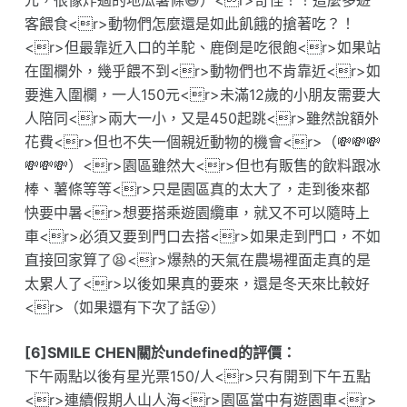
元，很像炸過的地瓜薯條😆）<r>奇怪！！這麼多遊
客餵食<r>動物們怎麼還是如此飢餓的搶著吃？！
<r>但最靠近入口的羊駝、鹿倒是吃很飽<r>如果站
在圍欄外，幾乎餵不到<r>動物們也不肯靠近<r>如
要進入圍欄，一人150元<r>未滿12歲的小朋友需要大
人陪同<r>兩大一小，又是450起跳<r>雖然說額外
花費<r>但也不失一個親近動物的機會<r>（💸💸💸
💸💸💸）<r>園區雖然大<r>但也有販售的飲料跟冰
棒、薯條等等<r>只是園區真的太大了，走到後來都
快要中暑<r>想要搭乘遊園纜車，就又不可以隨時上
車<r>必須又要到門口去搭<r>如果走到門口，不如
直接回家算了😫<r>爆熱的天氣在農場裡面走真的是
太累人了<r>以後如果真的要來，還是冬天來比較好
<r>（如果還有下次了話😛）
[6]SMILE CHEN關於undefined的評價：
下午兩點以後有星光票150/人<r>只有開到下午五點
<r>連續假期人山人海<r>園區當中有遊園車<r>