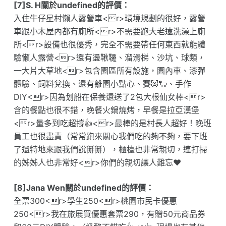
[7]S. H關於undefined的評價：
入住牛仔星村懶人露營車<r>環境規劃的很好，露營
車跟小木屋內都有廁所<r>不需要跑大老遠洗澡上廁
所<r>設備也很優秀，完全不需要帶任何東西就能體
驗懶人露營<r>還有盪鞦韆、溜滑梯、沙坑、球類，
一大片大草地<r>包含園區所有設施，園內車、漆彈
體驗、飼料兌換、還有離園小點心、賽🐷🐑、手作
DIY<r>因為划船在保養還送了2包大根仙女棒<r>
含的餐點也很不錯，晚餐火鍋燒烤，早餐是拉亞漢堡
<r>量多到吃超撐👍<r>最棒的是村長人超好！晚班
員工也很盡責（常常跑來關心我們吃的夠不夠，要下班
了還特地來跟我們說掰掰），櫃檯也非常親切，連打掃
的姊姊人也非常好<r>你們的親切讓人難忘❤️
[8]Jana Wen關於undefined的評價：
全票300<r>學生250<r>桃園市民卡優惠
250<r>我在旅展買優惠套票290，有贈50元商品券