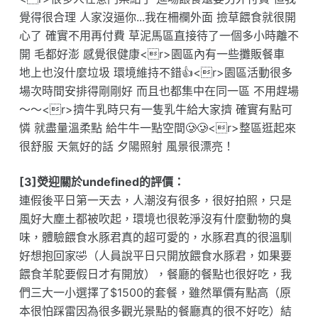
覺得很合理 人家沒逼你...我在柵欄外面 撿草餵食就很開
心了 確實不用再付費 草泥馬區直接待了一個多小時離不
開 毛都好澎 感覺很健康<r>園區內有一些攤販餐車
地上也沒什麼垃圾 環境維持不錯👍<r>園區活動很多
場次時間安排得剛剛好 而且也都集中在同一區 不用趕場
～～<r>擠牛乳時只有一隻乳牛給大家擠 確實有點可
憐 就盡量溫柔點 給牛牛一點空間🥲🥲<r>整區逛起來
很舒服 天氣好的話 夕陽照射 風景很漂亮！
[3]熒迎關於undefined的評價：
連假後平日第一天去，人潮沒有很多，很好拍照，只是
風好大塵土都被吹起，環境也很乾淨沒有什麼動物的臭
味，體驗餵食水豚君真的超可愛的，水豚君真的很溫馴
好想抱回家🤣（人員說平日只開放餵食水豚君，如果要
餵食羊駝要假日才有開放），餐廳的餐點也很好吃，我
們三大一小選擇了$1500的套餐，雖然單價有點高（原
本很怕踩雷因為很多觀光景點的餐廳真的很不好吃）結