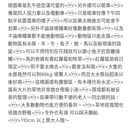
遊園車是乳牛造型滿可愛的<r>另外還可以租車<r>
像是四人協力車以及電動車<r>只是租車好像下午四
點半就要還車的樣子<r>所以如果太晚進去可能會不
划算<r>另外不論是哪種車好像數量都有限<r>以及
不論哪種車都不能進動物區<r>動物區只能走路<r>
動物區有水豚，羊，牛，兔子，鹿，馬以及躲很遠的袋
鼠<r>可以不用特別在花錢就可以跟小兔子近距離接
觸<r>馬的旁邊有賣紅蘿蔔和牧草<r>紅蘿蔔是假日
限定<r>但不要太晚去<r>都會沒有哦<r>大隻的
水豚竟然可以到66kg 很驚人<r>而且大水豚站起來以
後好高<r>這裡面還有露營區，有木棧也有水泥<r>
還有大片的草地非常適合帶遛小孩<r>環境都有被妥
善的整理<r>如果帶行動不便的老人一同出遊的話，
<r>大多數動物也能方便的看到。<r>草地很寬闊也
很適合野餐<r>令外也有湖 可以踩天鵝船
<r>110cm 以上算大人哦～