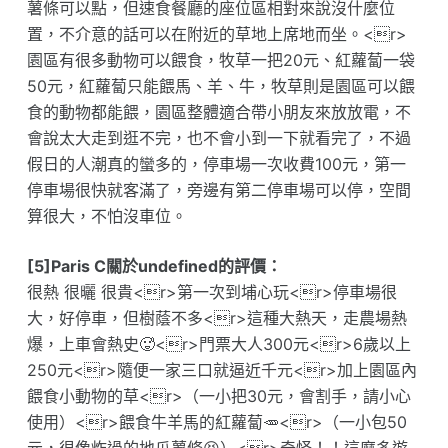
薯條可以點，但速食餐廳的座位區相對來說沒什麼位
置，不介意的話可以在附近的草地上席地而坐。<r>
園區有很多動物可以餵食，牧草一把20元、紅蘿蔔一袋
50元，紅蘿蔔只能餵馬、羊、牛，牧草則是園區可以餵
食的動物都能餵，園區整體適合帶小朋友來放放電，不
會說太大走到逛不完，也不會小到一下就看完了，不過
假日的人潮真的蠻多的，停車場一次收費100元，第一
停車場很快就客滿了，旁邊有第二停車場可以停，空間
算很大，不怕沒車位。
[5]Paris C關於undefined的評價：
很熱 很曬 很貴<r>第一次到埔心玩<r>停車場很
大，好停車，但樹蔭不多<r>這種大熱天，走農場熱
爆，上車會熱史🥵<r>門票大人300元<r>6歲以上
250元<r>隨便一家三口就逼近千元<r>加上園區內
餵食小動物的草<r>（一小把30元，會割手，請小心
使用）<r>餵食牛羊馬的紅蘿蔔🥕<r>（一小包50