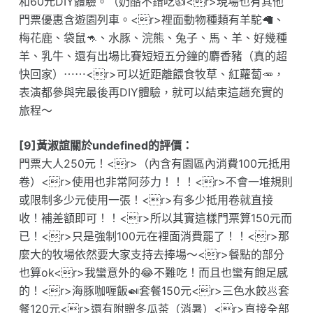
和60元DIY體驗。（奶酪不錯吃👍<r>現場也有其他
門票優惠含遊園列車。<r>裡面動物種類有羊駝🦙、
梅花鹿、袋鼠🦘、水豚、浣熊、兔子、馬、羊、好幾種
羊、乳牛、還有出場比賽短短五分鐘的麝香豬（真的超
快回家）⋯⋯<r>可以近距離餵食牧草、紅蘿蔔🥕，
表演都參與完最後再DIY體驗，就可以結束這趟充實的
旅程～
[9]黃淑誼關於undefined的評價：
門票大人250元！<r>（內含有園區內消費100元抵用
卷）<r>使用也非常阿莎力！！！<r>不會一堆規則
或限制多少元使用一張！<r>有多少抵用卷就直接
收！補差額即可！！<r>所以其實這樣門票算150元而
已！<r>只是強制100元在裡面消費罷了！！<r>那
麼大的牧場依然要大家支持去捧場～<r>餐點的部分
也算ok<r>我蠻意外的😂不難吃！而且也蠻有飽足感
的！<r>海豚咖喱飯🍛套餐150元<r>三色水餃🥟套
餐120元<r>還有附贈冬瓜茶（消暑）<r>直接全部