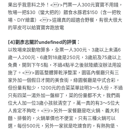
果出乎我意料之外！<r>門票一人300元寶寶不用錢，
牧場一把$30（蠻大把的）餵食水豚君$150（含一把牧
場、DIY繪畫）<r>這邊真的超適合野餐，有很大很大
的草皮可以給寶寶奔跑放電
[4]劉彥志關於undefined的評價：
以牧場來說動物算多，全票一人300元、3歲以上未滿6
歲一人200元、6歲到18歲是250元，3歲前及75歲以上
免費，開到下午5點，不過4點半之後就陸續沒辦法用設
施了。<r>園區整體算乾淨整潔，園區內餐廳只有三
家外加一個假日才開的美食街，綠園餐廳是中式合彩，
但份量有點少，1200元的合菜菜單註明3～5人份，不過
只有四菜一湯外加一盤柳丁，菜的份量都不大，我們兩
位大人加一位3歲小孩就清空了，萬一真的有3～5位大
人肯定不夠吃。<r>另外一家餐廳是吃火鍋、義大利
麵、排餐的，火鍋單價也不便宜，只有三種火鍋可以
選，每份500元，另外一家就是吃速食的，有熱狗堡、