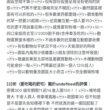
園區空間不算小<r>但有部份設施呈現沒有使用的狀
態<r>門票不便宜(價格完全不親民)<r>雖然園區裡
面有可以折抵的<r>但多數東西都要錢<r>餵食動物
的草一把要20起跳<r>近距離互動一個人要150<r>
吃的更不用說量足夠<r>感覺要到牧場一遊<r>以一
四口家庭而言至少2000跑不掉(含停車及吃的)<r>動
物還算蠻多樣的<r>不過多數的近距離互動都要收費
<r>有些動物似乎狀況不佳<r>天氣很好的時候
<r>園區內風飛沙很嚴重(小朋友須特別注意呼吸道)
<r>建議如果是北部地區要觀賞動物<r>木柵動物園
可能會好一點<r>門票最近漲到一個人120(成人)
<r>但以動物量及園區大小而言<r>完全勝過牧場
[2]昕（愛吃喝的肥宅）關於undefined的評價：
原價300 過年期間11.前14.後入園150！！<r>場地還
算大 不會人擠人 停車場寬敞<r>遊園車30 但不知道
是不是要先告知哪裡下車 不然就真的繞一圈回起點了
<r>很多人在意門票給了 進場餵食還要另外付費 但我