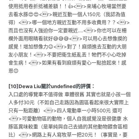
使用抵用卷折抵補差額！！👍<r>來埔心牧場當然要
去看水豚😍😍<r>親近互動一個人150元（我認為值
得）<r>哪一個地方親近互動不用多收費用？？<r>
而且也沒有人強迫你一定要親近….<r>你也可以在柵
欄外面用眼睛看就好😅😅😅<r>可以用心去想像摸的
感覺！增加想像力😉<r>對了！麻煩進去互動的大朋
友小朋友！<r>不要把衛生紙亂丟！牠們不小心吃掉
會生病！<r>如果有看到麻煩有愛心一點撿起來！感
恩😊
[10]Dewa Liu關於undefined的評價：
入口處的導覽車不值得做 車體很舊 其實也就是小孩一個
人多付30元（不如自己走路因為園區看起來很大實際上
只有一點距離）<r>四人電動車一小時500元 還可
<r>可愛動物區的動物，個人自我感覺沒是很健康 水
豚區異味較重（是單純與自己去過的其他動物餵食區相
比）<r>網路上有人寫牧草一把20元！（事實是，要