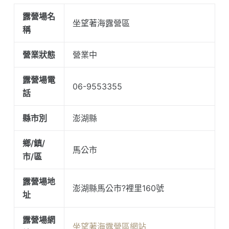
露營場名
坐望著海露營區
稱
營業狀態
營業中
露營場電
06-9553355
話
縣市別
澎湖縣
鄉/鎮/
馬公市
市/區
露營場地
澎湖縣馬公市?裡里160號
址
露營場網
坐望著海露營區網站