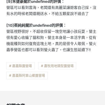
[9]朱健豪關於undefined的評價：
營區可以看到雲海，老闆還有高麗菜讓遊客自己採，沒
有水的時候老闆還親送水，不給五顆星說不過去了
[10]蔡純純關於undefined的評價：
營區視野很好，不超收保留一塊空地讓小孩玩耍，營主
很有愛心收編了貓和狗，營主本身是一本活字典，從有
機栽種到如何復育這塊土地，真的是很令人敬佩，螢火
蟲季營區也都可以看到螢火蟲了，也讓生態延續下!!
# 嘉義縣露營場
# 農牧用地類型露營場
# 嘉義縣阿里山鄉露營場