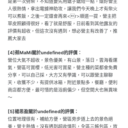
是第一次劈柴，不知道要先用鋸子鋸短一點，還好營主
人很熱情，拿出電據神助攻，讓我們今天晚上才有柴火
可以煮飯，之後一定還會再來<r>順道一提，營主把
草皮照顧得很好，看了就是舒服，日前看到其他露友的
評價有超收，但這次沒有遇到，想必營主有改善了，推
薦大家去
[4]蔡MaMi關於undefined的評價：
營位大氣不超收，景色優美，有山景，落日，雲海看運
氣，營區可賞櫻，低光害可賞星，營主種的菜都會免費
分享，可以自己採，大方又有學識，可以跟營主聊聊
天，收獲不少，有提供冰箱，附近景點多，餐廳，便利
商店都方便，最可惜的是浴廁偏少，但空間大也無異味
～
[5]楊思盈關於undefined的評價：
位置地理很有，補給方便，營區旁步道上去的景色絕
美，營主熱情。沒有遇到超收情形，全區三帳包區，放