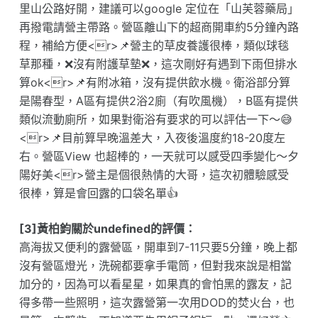
里山公路好開，建議可以google 定位在「山芙蓉藥局」
再撥電請營主帶路。營區離山下的超商開車約5分鐘內路
程，補給方便<r>📌營主的草皮養護很棒，類似球毯
草那種，❌沒有附護草墊❌，這次剛好有遇到下雨但排水
算ok<r>📌有附冰箱，沒有提供飲水機。衛浴部分算
是陽春型，A區有提供2浴2廁（有吹風機），B區有提供
類似流動廁所，如果對衛浴有要求的可以評估一下～😅
<r>📌目前算早晚溫差大，入夜後溫度約18-20度左
右。營區View 也超棒的，一天就可以感受四季變化～夕
陽好美<r>營主是個很熱情的大哥，這次初體驗感受
很棒，算是會回露的口袋名單👍
[3]黃柏鈞關於undefined的評價：
高海拔又便利的露營區，開車到7-11只要5分鐘，晚上都
沒有營區燈光，洗碗都要拿手電筒，但對我來說是相當
加分的，因為可以看星星，如果真的會怕黑的露友，記
得多帶一些照明，這次露營第一次用DOD的焚火台，也