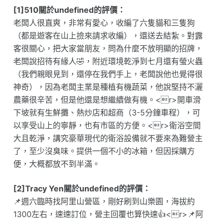
[1]510關於undefined的評價：
老闆人很直爽，非常有愛心，收編了六隻貓和三隻狗
（都是遊客在山上撿來請求收編），還送去結紮。對露
客很關心，把大家當朋友，問為什麼不放明顯的招牌，
老闆說招待有緣人🤣，附近環境乾淨到七月還有螢火蟲
（我們親眼見到，還停在我們手上，老闆說他也覺得很
神奇），因為老闆主業是種植有機蔬菜，他說堅持不灑
農藥很辛苦，但是他還是想繼續做有機。<r>開車滑
下坡就有生鮮攤、熱炒店和超商（3-5分鐘車程），可
以享受山上的寧靜，也有市區的方便。<r>衛浴空間
大且乾淨，講究豪華現代的衛浴設備就不要來為難營主
了，至少沒臭味。提供一個不小的冰箱，但因採購方
便，大概都放不到半滿。
[2]Tracy Yen關於undefined的評價：
📌週六臨時找阿里山營區，剛好刷到山樂園，海拔約
1300左右，速速訂位，營主回覆也算快速👍<r>📌阿