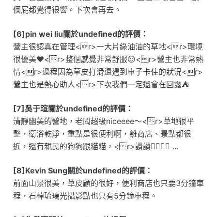
個屁都覺得很響。下次會再去。
[6]pin wei liu關於undefined的評價：
營主很認真在管理<r>一大片綠油油的草地<r>環境
很優美❤️<r>整個感覺非常舒服😌<r>營主也非常熱
情<r>過程因為草皮打滑還遇到車子卡住的狀況<r>
營主也是熱心助人<r>下次我們一定還會在回露⛺️
[7]吳于瑄關於undefined的評價：
清靜幽美的營地，老闆超級niceeee～<r>草地很平
整，衛浴乾淨，重點是很便利啊，離商店、景點都很
近，還有親民的狗狗跟貓貓，<r>讚讚👍🏽👍🏽 …
[8]Kevin Sung關於undefined的評價：
前面山景很美，草皮顧的很好，便利商店也只要3分鐘車
程，石棹琉璃光攝影點也只有5分鐘車程。