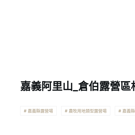
嘉義阿里山_倉伯露營區
# 嘉義縣露營場
# 農牧用地類型露營場
# 嘉義