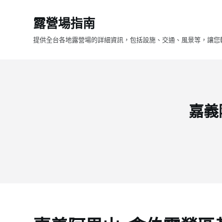
跳
露營場指南
至
主
提供全台各地露營場的詳細資訊，包括設施、交通、風景等，讓您
要
內
容
嘉義