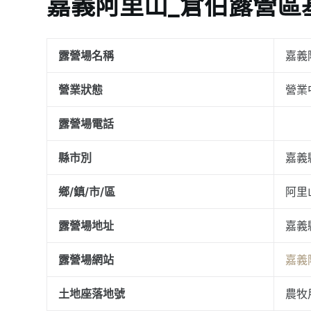
嘉義阿里山_倉伯露營區
露營場名稱
嘉義
營業狀態
營業
露營場電話
縣市別
嘉義
鄉/鎮/市/區
阿里
露營場地址
嘉義
露營場網站
嘉義
土地座落地號
農牧