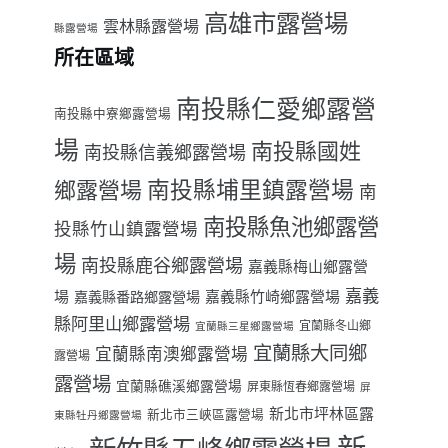
高雄市露營場
雲林縣露營場
縣露營場
所在區域
南投縣仁愛鄉露營
南投縣中寮鄉露營場
場
南投縣國姓
南投縣信義鄉露營場
南投縣埔里鎮露營場
鄉露營場
南
南投縣魚池鄉露營
投縣竹山鎮露營場
場
南投縣鹿谷鄉露營場
嘉義縣梅山鄉露營
嘉義
場
嘉義縣番路鄉露營場
嘉義縣竹崎鄉露營場
縣阿里山鄉露營場
宜蘭縣冬山鄉
宜蘭縣三星鄉露營場
宜蘭縣大同鄉
宜蘭縣南澳鄉露營場
露營場
露營場
宜蘭縣礁溪鄉露營場
屏東縣恆春鄉露營場
屏
新北市坪林區露
新北市三峽區露營場
東縣牡丹鄉露營場