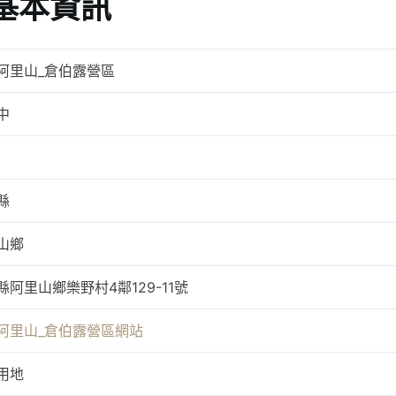
基本資訊
阿里山_倉伯露營區
中
縣
山鄉
縣阿里山鄉樂野村4鄰129-11號
阿里山_倉伯露營區網站
用地