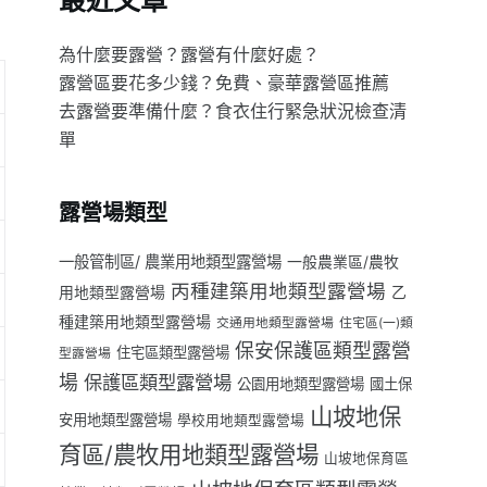
最近文章
為什麼要露營？露營有什麼好處？
露營區要花多少錢？免費、豪華露營區推薦
去露營要準備什麼？食衣住行緊急狀況檢查清
單
露營場類型
一般管制區/ 農業用地類型露營場
一般農業區/農牧
丙種建築用地類型露營場
用地類型露營場
乙
種建築用地類型露營場
交通用地類型露營場
住宅區(一)類
保安保護區類型露營
住宅區類型露營場
型露營場
場
保護區類型露營場
公園用地類型露營場
國土保
山坡地保
安用地類型露營場
學校用地類型露營場
育區/農牧用地類型露營場
山坡地保育區