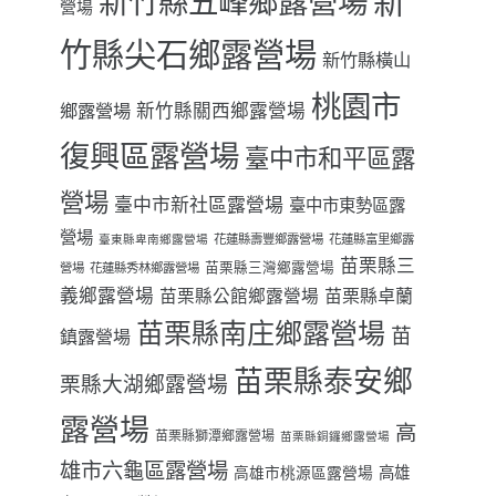
新
新竹縣五峰鄉露營場
營場
竹縣尖石鄉露營場
新竹縣橫山
桃園市
鄉露營場
新竹縣關西鄉露營場
復興區露營場
臺中市和平區露
營場
臺中市新社區露營場
臺中市東勢區露
營場
花蓮縣壽豐鄉露營場
花蓮縣富里鄉露
臺東縣卑南鄉露營場
苗栗縣三
苗栗縣三灣鄉露營場
營場
花蓮縣秀林鄉露營場
義鄉露營場
苗栗縣卓蘭
苗栗縣公館鄉露營場
苗栗縣南庄鄉露營場
苗
鎮露營場
苗栗縣泰安鄉
栗縣大湖鄉露營場
露營場
高
苗栗縣獅潭鄉露營場
苗栗縣銅鑼鄉露營場
雄市六龜區露營場
高雄
高雄市桃源區露營場