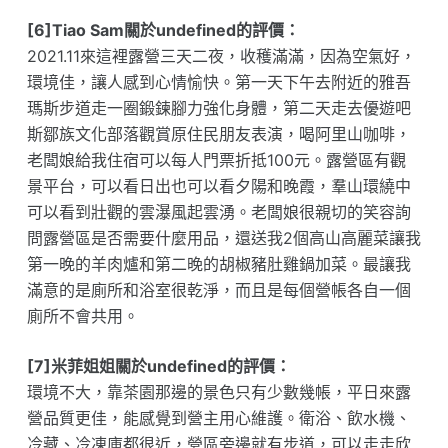
[6]Tiao Sam關於undefined的評價：
2021.11來這裡露營三天二夜，收穫滿滿，因為空氣好，
環境佳，讓人感到心情愉快。第一天下午去附近的雅吾
瑪斯步道走一圈鍛鍊腳力強化身體，第二天走去優遊吧
斯鄒族文化部落觀賞原住民朋友表演，喝阿里山咖啡，
老闆娘給我住宿可以每人門票折抵100元。露營區有觀
景平台，可以看日出也可以看夕陽和晚霞，羣山環繞中
可以看到壯觀的雲瀑風起雲湧。老闆娘很親切的笑容詢
問露營區是否需要什麼用品，還送我2個高山高麗菜讓我
第一晚的羊肉爐和第二晚的胡椒豬肚雞鍋加菜。最讓我
滿意的是廁所和浴室很乾淨，而且是每個營帳各自一個
廁所不會共用。
[7]米菲姐姐關於undefined的評價：
環境不大，靠茶園那邊的景色只有少數幾帳，平日來露
營品質更佳，能感覺到營主用心維護。衛浴、飲水機、
冷藏、冷凍庫都很近，營區旁邊就有步道，可以走走欣