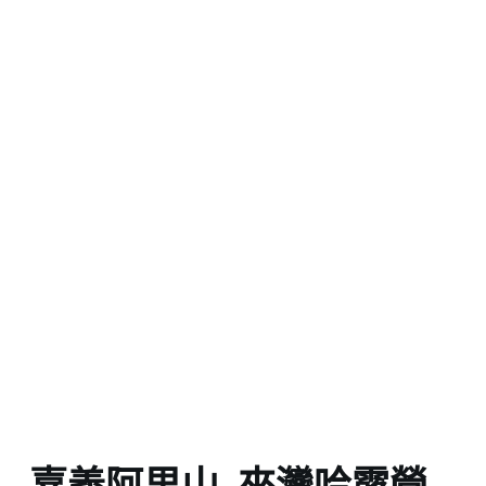
嘉義阿里山_來灣哈露營