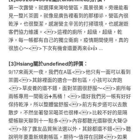
第一次露營，就選擇來灣哈營區，風景很美，旁邊能看
見一整片茶園，就像是廣告裡看到的那樣🤣，營區內很
乾淨，也很整潔，感謝營主辛苦的打掃環境，也感謝遊
客們協力維護。<r>這裡的廁所，超級，超級，乾
淨，每一帳都有自己的獨立衛廁，疫情期間使用，真的
很放心～<r>下次有機會還要再來👍👍 …
[3]Hsiang關於undefined的評價：
9/17來兩天一夜，我們在A區<r>他只有一面可以看到
茶園<r>其餘裡面的適合一群包區，小孩可以奔跑
<r>草皮養的還不錯，面對茶園很舒服～<r>廁所每
兩帳專用一間衛浴➕馬桶！<r>還好我們另一帳有好好
保持乾淨，所以整體蠻舒服<r>前方有步道可以去散
散步，不然坐著發呆喝茶也很棒<r>比較不好的是隔
壁帳聊天聊到十一點多<r>內容都聽光還聊很大聲🥲
<r>除了露友品質無法選以外，其餘都還不錯<r>聽
說明年要重新規劃帳區，期待～值得在回歸<r>如果