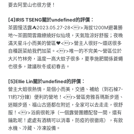
要去阿里山也很方便！
[4]IRIS TSENG關於undefined的評價：
茶園慢活露⛺️2023.05.27-28<r>海拔1200M避暑勝
地～茶園間雲霧繚繞好似仙境，天氣陰涼好舒服；夜晚
滿天星斗小而美的營區❤️<r>營主人很好～還送很多
自種蔬菜給我們加菜。<r>唯一的不完美～營區位於
大片竹林旁，溫度一高大蚊子很多，夏季施肥關係蒼蠅
也很多，建議秋冬或初春去。
[5]Ellie Lin關於undefined的評價：
營主大姐很熱情，是個小而美，交通、補給（到石槕7-
11約7分鐘）便利的營地！<r>營區旁雅吾瑪斯步道、
迷糊步道、福山古道都在附近，全家可以去走走，很舒
服！<r>浴廁很乾淨（一個露營團體配發一間，還有
鑰匙呢！處處有酒精可以消毒，防疫的很徹底），有飲
水機、冷藏、冷凍設備。