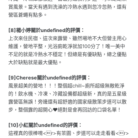
賞風景。當天有遇到洗澡的冷熱水遇到忽冷忽熱，還有
營區蒼蠅有點多。
[8]楊小婷關於undefined的評價：
上次來住民宿、這次來露營、雖然場地不大但營主用心
維護，營地平整，光浴廁乾淨就加100分了！唯一美中
不足的就是冷熱水不穩定！但總是有優缺點，總之優點
大於缺點就是最大優點。
[9]Cherese關於undefined的評價：
風景超美的營地！！！整個超chill~廁所超級無敵乾淨
的！飲水機、冷凍、冷藏設備都超級新，真的是五星級
露營區無誤！旁邊還有超舒適的國家級散策步道可以散
步，整個露的超開心❤️絕對是會再回訪的口袋名單！
[10]小紅關於undefined的評價：
這裡真的很棒唷<r>有茶園、步道可以走走看看<r>