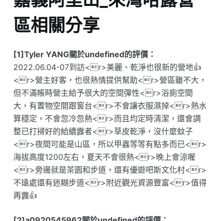
區相關分享
[1]Tyler YANG關於undefined的評價：
2022.06.04-07到訪<r>美麗、乾淨也很新的營地👍
<r>營主好客，也很熱情提供幫助<r>營區雖不大，
但不滿帳時營主給予很大的空間彈性<r>浴廁空間
大，有置物空間跟窗台<r>不會讓衣服濕掉<r>熱水
算穩定，不會忽冷忽熱<r>而且均定時清潔，還會調
整已打掃好的給續露者<r>草皮乾淨，沒什麼蚊子
<r>夜間可能是山區，所以甲蟲等等有點多而已<r>
海拔高度1200左右，夏天不會很熱<r>晚上會涼喔
<r>旁邊就是茶園和步道，還有優遊吧斯文化村<r>
不遠處還有迷糊步道<r>附近觀光資源豐富<r>值得
再露👍
[2]a0920545962關於undefined的評價：