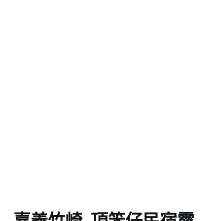
嘉義竹崎_頂笨仔民宿露