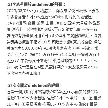
[2]李彥呈關於undefined的評價：
2023/03/06<r>只能說！ 你沒來過悦日松林 不要說
你多會露營！<r>透過YouTube 搜尋到的露營區
<r>1景觀 夜景 茶園 山景<r>2.衛浴 六星級 附洗髮
精 沐浴乳 （茶樹精油味道<r>3.獨立包區 一帳一區
裝備還有托運機可用<r>4.營本部老闆服務貼切、還會
彈奏樂器氛圍不錯<r>5.有販賣 泡麵 茶葉等食物 煤油
暖爐可租500/天<r>6.場地非常寬廣，毛小孩來非常
適合<r>7.（完全）沒有蚊子 跟蟲 蒼蠅 一隻都沒有！
<r>8.不管你是什麼電信 來這裡都滿格！！！<r>
這一次很幸運搭在A區 景觀好漂亮，女友很滿意<r>
下次會再帶員工來！
[3]安安關於undefined的評價：
這是一個我想寫滿評論的營區🥰<r>小而美的露營區
推薦👍🏻<r>少帳包區 推薦👍🏻<r>單飛一帳一區 推薦
👍🏻<r>五星級浴廁 推薦👍🏻<r>營主人很nice 推薦