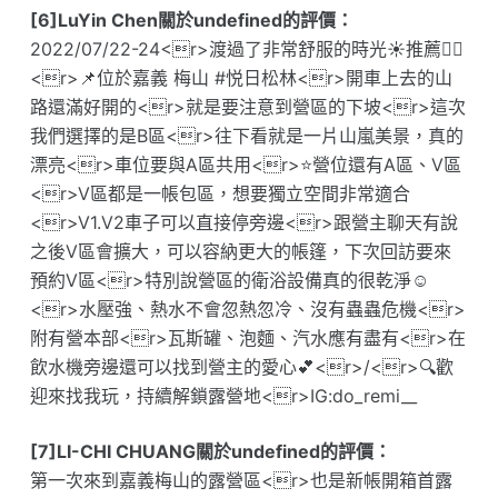
[6]LuYin Chen關於undefined的評價：
2022/07/22-24<r>渡過了非常舒服的時光☀️推薦👍🏻
<r>📌位於嘉義 梅山 #悦日松林<r>開車上去的山
路還滿好開的<r>就是要注意到營區的下坡<r>這次
我們選擇的是B區<r>往下看就是一片山嵐美景，真的
漂亮<r>車位要與A區共用<r>⭐️營位還有A區、V區
<r>V區都是一帳包區，想要獨立空間非常適合
<r>V1.V2車子可以直接停旁邊<r>跟營主聊天有說
之後V區會擴大，可以容納更大的帳篷，下次回訪要來
預約V區<r>特別說營區的衛浴設備真的很乾淨☺️
<r>水壓強、熱水不會忽熱忽冷、沒有蟲蟲危機<r>
附有營本部<r>瓦斯罐、泡麵、汽水應有盡有<r>在
飲水機旁邊還可以找到營主的愛心💕<r>/<r>🔍歡
迎來找我玩，持續解鎖露營地<r>IG:do_remi__
[7]LI-CHI CHUANG關於undefined的評價：
第一次來到嘉義梅山的露營區<r>也是新帳開箱首露