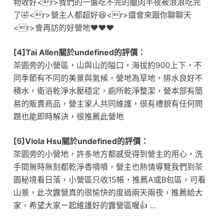
物收好<r>我們的一盤吃不完的臘肉半夜被浪浪吃完
了🤣<r>營主人都超好😆<r>還會來跟你聊聊天
<r>會再訪的好營地❤️❤️❤️
[4]Tai Allen關於undefined的評價：
茶園旁的小營區，山與山的隘口，海拔約900上下，不
同季節有不同的美景與氣候，營地為草地，排水良好不
積水，衛浴乾淨水壓穩定，廁所乾淨整潔，營本部有簡
易的販賣商品，營主家人共同維護，很有禮貌有任何問
題也能即時解決，很推薦此營地
[5]Viola Hsu關於undefined的評價：
茶園旁的小營地，許多地方都感受得到營主的用心，洗
手間無時無刻都乾淨香噴噴，營主也熱情導覽我們到茶
園秘境看日落，小營區只收15帳，推薦A或B包區，可看
山景，此次露營真的很愉快的度過兩天兩夜，推薦給大
家，希望大家ㄧ起維護好的露營區喔👍 …