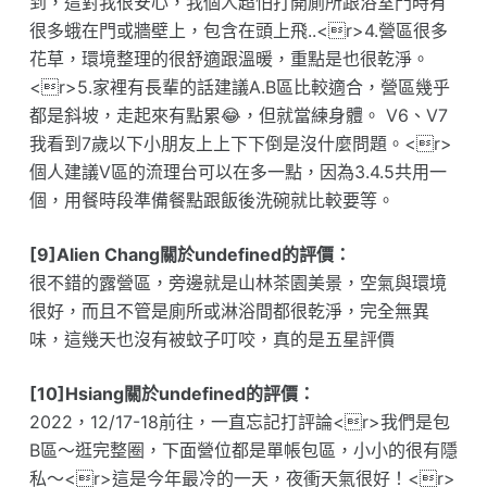
到，這對我很安心，我個人超怕打開廁所跟浴室門時有
很多蛾在門或牆壁上，包含在頭上飛..<r>4.營區很多
花草，環境整理的很舒適跟溫暖，重點是也很乾淨。
<r>5.家裡有長輩的話建議A.B區比較適合，營區幾乎
都是斜坡，走起來有點累😂，但就當練身體。 V6、V7
我看到7歲以下小朋友上上下下倒是沒什麼問題。<r>
個人建議V區的流理台可以在多一點，因為3.4.5共用一
個，用餐時段準備餐點跟飯後洗碗就比較要等。
[9]Alien Chang關於undefined的評價：
很不錯的露營區，旁邊就是山林茶園美景，空氣與環境
很好，而且不管是廁所或淋浴間都很乾淨，完全無異
味，這幾天也沒有被蚊子叮咬，真的是五星評價
[10]Hsiang關於undefined的評價：
2022，12/17-18前往，一直忘記打評論<r>我們是包
B區～逛完整圈，下面營位都是單帳包區，小小的很有隱
私～<r>這是今年最冷的一天，夜衝天氣很好！<r>