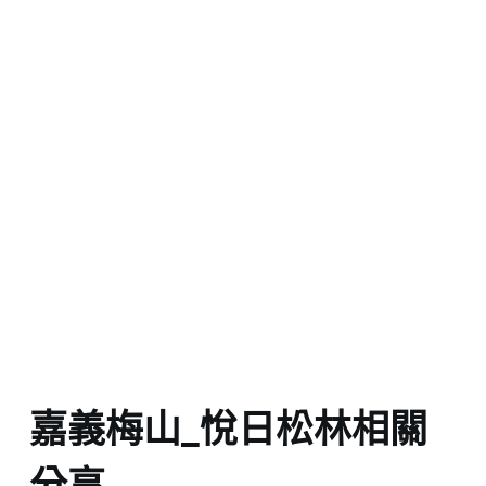
嘉義梅山_悅日松林相關
分享