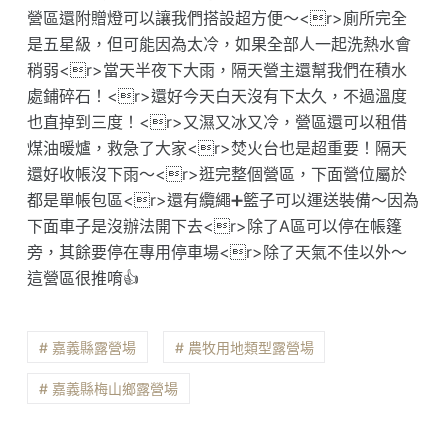
營區還附贈燈可以讓我們搭設超方便～<r>廁所完全
是五星級，但可能因為太冷，如果全部人一起洗熱水會
稍弱<r>當天半夜下大雨，隔天營主還幫我們在積水
處鋪碎石！<r>還好今天白天沒有下太久，不過溫度
也直掉到三度！<r>又濕又冰又冷，營區還可以租借
煤油暖爐，救急了大家<r>焚火台也是超重要！隔天
還好收帳沒下雨～<r>逛完整個營區，下面營位屬於
都是單帳包區<r>還有纜繩➕籃子可以運送裝備～因為
下面車子是沒辦法開下去<r>除了A區可以停在帳篷
旁，其餘要停在專用停車場<r>除了天氣不佳以外～
這營區很推唷👍
# 嘉義縣露營場
# 農牧用地類型露營場
# 嘉義縣梅山鄉露營場