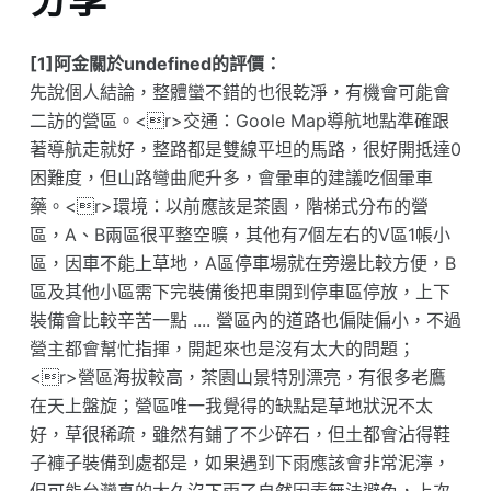
[1]阿金關於undefined的評價：
先說個人結論，整體蠻不錯的也很乾淨，有機會可能會
二訪的營區。<r>交通：Goole Map導航地點準確跟
著導航走就好，整路都是雙線平坦的馬路，很好開抵達0
困難度，但山路彎曲爬升多，會暈車的建議吃個暈車
藥。<r>環境：以前應該是茶園，階梯式分布的營
區，A、B兩區很平整空曠，其他有7個左右的V區1帳小
區，因車不能上草地，A區停車場就在旁邊比較方便，B
區及其他小區需下完裝備後把車開到停車區停放，上下
裝備會比較辛苦一點 .... 營區內的道路也偏陡偏小，不過
營主都會幫忙指揮，開起來也是沒有太大的問題；
<r>營區海拔較高，茶園山景特別漂亮，有很多老鷹
在天上盤旋；營區唯一我覺得的缺點是草地狀況不太
好，草很稀疏，雖然有鋪了不少碎石，但土都會沾得鞋
子褲子裝備到處都是，如果遇到下雨應該會非常泥濘，