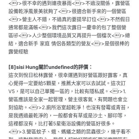
<r>很不幸的遇到連夜暴雨<r>不過沒關係，露營區
設備乾淨風景美就夠了<r>很適合新手來的一個營區
<r>營主人不錯，不過真的要提早訂位<r>不然假日
通常都是滿帳<r>我們這次露日一慶幸的包了整個營
區🤣<r>人少整個環境品質又再提升一個檔次<r>總
結，適合新手 家庭 情侶各類型的營友<r>是個很棒的
露營經驗
[8]sisi Hung關於undefined的評價：
這次到悅日松林露營，很幸運遇到好營區跟好露客，真
心覺得一定要給5顆星，推薦大家可以去試試。這次訂
V5，是可以自己單獨一區的，比較有隱私感。<r>1.
營區應該是全家一起管理，營主很客氣，有問題也會立
刻協助。<r>2.廁所浴室超乾淨！也沒有發霉或青苔，
是我遇過最乾淨的，一般都會有草或是沙土、腳印等，
這裡都沒有，比打著5星衛浴設備的營區好很多。
<r>3.營區蚊子、蛾、螞蟻之類的昆蟲很少，幾乎看不