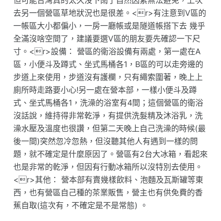
但可能台灣真的太久沒下雨了自然因素無法避免，上次
去另一個營區草地狀況也是很差。<r>有注意到V區的
一帳區大小都偏小，一房一廳帳或是隧道帳搭下去 幾乎
全滿沒啥空間了，建議要選V區的朋友要先確認一下尺
寸。<r>設備： 營區的衛浴設備有兩處，第一處在A
區，小便斗及蹲式、坐式馬桶各1，B區的可以走旁邊的
步道上來使用，步道沒有護欄，只有繩索圍著，晚上上
廁所時走路要小心!另一處在營本部，一樣小便斗及蹲
式、坐式馬桶各1，洗澡的浴室有4間；這個營區的衛浴
沒話說，維持得非常乾淨，有提供洗髮精及沐浴乳，洗
澡水壓及溫度也很讚，但第二天晚上自己洗澡的時候(最
後一間)突然忽冷忽熱，但沒聽其他人有遇到一樣的問
題，就不確定是什麼原因了。營區有2台大冰箱，看起來
也是非常的乾淨，但因有行動冰箱所以沒特別去使用。
<r>其他： 營本部有賣幾樣飲料、泡麵及瓦斯罐等東
西，也有營區自己種的茶業販售，營主也有供免費的香
蕉自取(這次有，不確定是不是常態) 。