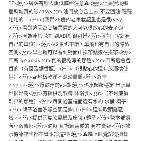
👍🏻<r>網評有些人說低底盤注意⚠️<r>但是實境那
個斜坡真的很easy<r>油門放心含上去 不要回油 輕輕
鬆鬆的！<r>(我們26歲的老車載超重也是很easy)
<r>看到這因為陡坡畏懼的人可以很放心的去了😏
<r>因為連假 沒訂到AB區 很可惜<r>就訂了V2(有
自己的車位）<r>V2景也不錯，單飛也有自己的隱私
空間<r>早上還可以看到對面山採茶姑娘在採茶<r>
廁所 ⭐️⭐️⭐️⭐️⭐️<r>真的很乾淨的那種<r>廁所還會香
香的（有窗及擴香瓶）<r>（很貼心的還有放酒精使
用）<r>🚽地板乾淨不濕滑髒髒<r>浴室
⭐️⭐️⭐️⭐️⭐️<r>爆乾淨的那種<r>熱水超級穩定 出水量
也很足夠<r>有提供洗髮精 沐浴乳<r>（不是廉價
刺鼻的那種）<r>每間浴室裡面還有水杓 水桶 椅子
<r>親子浴室洗澡空間足夠👍🏻<r>還有吹頭髮區
域，<r>提供兩隻吹風機及座位+鏡子<r>營本部還
有小販賣部<r>泡麵 瓦斯罐這種的 有在賣😃<r>飲
水機冰箱也都在營本部這裡<r>⚠️晚上睡覺記得把食