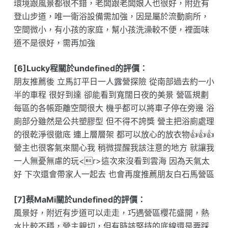
環境跟風景都很不錯，老闆跟老闆娘人也很好，附近有
登山步道，唯一衛浴設備需加強，因是屬於流動廁所，
空間微小，有小孩的家庭，幫小孩洗澡較不便，裡面味
道不是很好，需再加強
[6]Lucky程關於undefined的評價：
朋友推薦後 立馬訂平日一人露營探險 從南部過去約一小
半的車程 很好到達 卻能看到寬闊日夜的美景 營區規劃
每區的各帳距離空間很大 機乎都可以將車子停在旁邊 浴
廁部分雖然是公共塑膠型 但不得不誇獎 營主把浴廁處理
的很乾淨很徹底 連上層層架 都可以放心的放衣物👍👍👍
營主也很客氣來關心我 稍微提醒我該注意的地方 就讓我
一人無憂無慮的玩<r>這次來沒看到雲海 因為天氣太
好 下次還會帶家人一起去 也會再度推薦朋友白石馬營區
[7]蔡MaMi關於undefined的評價：
風景好，附近有步道可以走走，巧遇營區櫻花盛開，熱
水比較不穩，營主親切，但有時該堅持的底線還是要踩