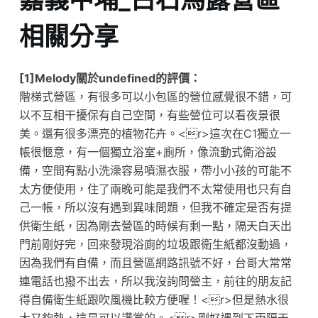
相關分享
[1]Melody關於undefined的評價：
階梯式營區，有很多可以小包區的營位感覺很不錯，可
以不互相干擾保有自己空間，有些營位可以看夜景很
美。還有很多漂亮的植物花卉。<r>這次在C1獨立一
帳很愜意，有一個獨立浴室+廁所，像流動式衛浴設
備，空間有點小洗澡容易噴濕衣服，帶小小孩的可能不
太方便使用，住了兩晚可能是我們不太常使用也只有自
己一帳，所以沒有遇到異味問題，但我不確定是否有提
供衛生紙，因為剛去營區的時候有剩一點，隔天白天出
門前剛好完，回來發現浴廁的垃圾跟衛生紙都沒動過，
因為我們有自備，而且營區網路訊號不好，台哥大常常
連電話也撥不出去，所以我沒詢問營主，前往的朋友記
得自備衛生紙跟吹風機比較方便喔！<r>但是熱水很