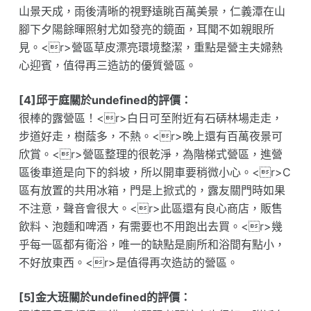
山景天成，雨後清晰的視野遠眺百萬美景，仁義潭在山
腳下夕陽餘暉照射尤如發亮的鏡面，耳聞不如親眼所
見。<r>營區草皮漂亮環境整潔，重點是營主夫婦熱
心迎賓，值得再三造訪的優質營區。
[4]邱于庭關於undefined的評價：
很棒的露營區！<r>白日可至附近有石硦林場走走，
步道好走，樹蔭多，不熱。<r>晚上還有百萬夜景可
欣賞。<r>營區整理的很乾淨，為階梯式營區，進營
區後車道是向下的斜坡，所以開車要稍微小心。<r>C
區有放置的共用冰箱，門是上掀式的，露友關門時如果
不注意，聲音會很大。<r>此區還有良心商店，販售
飲料、泡麵和啤酒，有需要也不用跑出去買。<r>幾
乎每一區都有衛浴，唯一的缺點是廁所和浴間有點小，
不好放東西。<r>是值得再次造訪的營區。
[5]金大班關於undefined的評價：