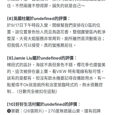
住，不然兩邊不想得罪，損失的就是自己～
[8]吳國柱關於undefined的評價：
於9/17日下午時段入營，闆娘幫我們安排在D區的位
置，該位置景色怡人而且鳥語花香，整個露營區內乾淨
整潔，大哥大姐服務非常周到，廁所雖然是流動衛浴；
但我個人可以接受，真的蠻推薦前往。
[9]Jamie Liu關於undefined的評價：
梯田式的設計，海拔不高但景色不錯，櫻花季也還蠻美
的，這次被排在最上層，看VIEW 時有電線有點可惜，
該有的是都有，但沒有飲水機要記得自備飲用水，有一
點覺得不Ok就是廁所和浴室是臨時式的，熱水很難控
制…（分數完全被扣在這點）
[10]好好生活村關於undefined的評價：
❶景觀：(26張照片)，270度無遮蔽山景，還有招牌