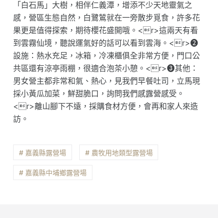
「白石馬」大樹，相伴仁義潭，增添不少天地靈氣之
感，營區生態自然，白鷺鷥就在一旁散步覓食，許多花
果更是值得探索，期待櫻花盛開哦。<r>這兩天有看
到雲霧仙境，聽說運氣好的話可以看到雲海。<r>❷
設施：熱水充足，冰箱，冷凍櫃俱全非常方便，門口公
共區還有涼亭雨棚，很適合泡茶小憩。<r>❸其他：
男女營主都非常和氣、熱心，見我們早餐吐司，立馬現
採小黃瓜加菜，鮮甜脆口，詢問我們感露營感受。
<r>離山腳下不遠，採購食材方便，會再和家人來造
訪。
# 嘉義縣露營場
# 農牧用地類型露營場
# 嘉義縣中埔鄉露營場