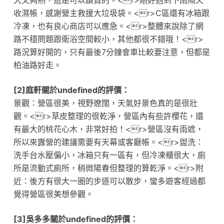
大又夠熱，這是可以讚賞的。<r>剛好遇到下雨隔天
收濕帳，感謝營主救援大垃圾袋。<r>C區還有冰箱跟
冷凍，也有良心商店可以應急。<r>整體來說除了網
路不穩問題跟衛浴空間較小，其他都很不錯哦！<r>
路況算好開的，只有最後7分鐘會車比較要注意，但都是
柏油路好走。
[2]庭軒關於undefined的評價：
景觀：營區很美，視野遼闊，天氣好景色真的是很壯
觀。<r>草皮整理的很乾淨，營區內有些許櫻花，還
有最大的桃花心木，非常好拍！<r>營區沒有雨遮，
所以來露營的建議需要有天幕或客廳帳。<r>盥洗：
洗手台水壓偏小，冰箱只有一區有，但冷凍櫃很大，廁
所是流動式廁所，稍微陽春但整理的算乾淨。<r>附
近：後方有很大一圈的步道可以散步，蠻多遊客經過都
覺得營區很美想參觀。
[3]吳多多關於undefined的評價：