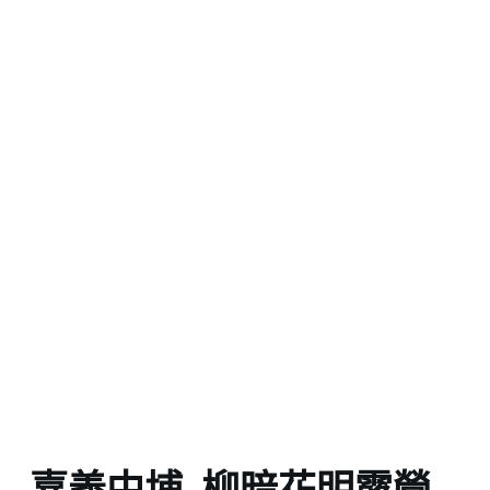
嘉義中埔_柳暗花明露營