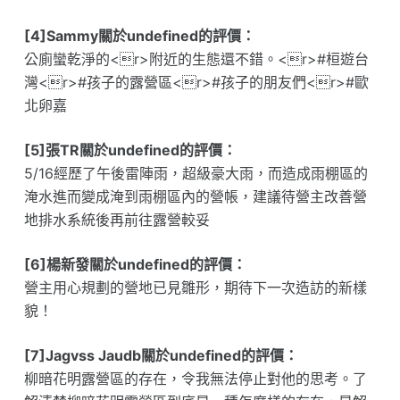
[4]Sammy關於undefined的評價：
公廁蠻乾淨的<r>附近的生態還不錯。<r>#桓遊台
灣<r>#孩子的露營區<r>#孩子的朋友們<r>#歐
北卵嘉
[5]張TR關於undefined的評價：
5/16經歷了午後雷陣雨，超級豪大雨，而造成雨棚區的
淹水進而變成淹到雨棚區內的營帳，建議待營主改善營
地排水系統後再前往露營較妥
[6]楊新發關於undefined的評價：
營主用心規劃的營地已見雛形，期待下一次造訪的新樣
貌！
[7]Jagvss Jaudb關於undefined的評價：
柳暗花明露營區的存在，令我無法停止對他的思考。了