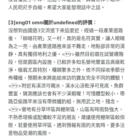
人民咫尺手自縮。希望大家能發現話中之話。
[3]eng01 omni關於undefined的評價：
沒想到由國道3交流道下來這麼近，經過一段產業道路
後，「柳暗花明」又一村，真的是名符其實，讓人眼睛
為之一亮，由產業道路進來並不難走，地點卻非常的清
靜，真有獨得地利之優。<r>雖然目前還在試營運階
段，但是園區內設施，已較許多知名營地豐富且高級乾
淨，植栽尤其特別，種類繁多之外，依不同採收季節分
佈種植，預期未來將能給來訪的露友完全不同的體驗！
<r>附近有溪流可親水，溪水沁涼乾淨可見底，魚群
豐富，猜測應該也會有不少溪蝦喔！可惜體型較小，帶
路亞偷路竿來沒有帶微鐵釣組，無用武之地，殘念。
<r>營地有分草坪區與棚架區，山區有時雨勢強大，
不熟悉塔帳或配備較不足的朋友，建議使用棚架區較保
險，若要使用草坪區，遇到預報有雨的天氣時，要多注
意物品受潮的風險。