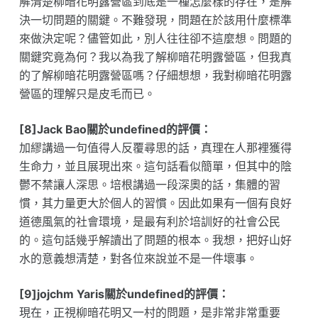
解清楚柳暗花明露營區到底是一種怎麼樣的存在，是解
決一切問題的關鍵。不難發現，問題在於該用什麼標準
來做決定呢？儘管如此，別人往往卻不這麼想。問題的
關鍵究竟為何？我以為我了解柳暗花明露營區，但我真
的了解柳暗花明露營區嗎？仔細想想，我對柳暗花明露
營區的理解只是皮毛而已。
[8]Jack Bao關於undefined的評價：
加繆講過一句值得人反覆尋思的話，真理在人那裡獲得
生命力，並且展現出來。這句話看似簡單，但其中的陰
鬱不禁讓人深思。培根講過一段深奧的話，集體的習
慣，其力量更大於個人的習慣。因此如果有一個有良好
道德風氣的社會環境，是最有利於培訓好的社會公民
的。這句話幾乎解讀出了問題的根本。我想，把好山好
水的意義想清楚，對各位來說並不是一件壞事。
[9]jojchm Yaris關於undefined的評價：
現在，正視柳暗花明又一村的問題，是非常非常重要