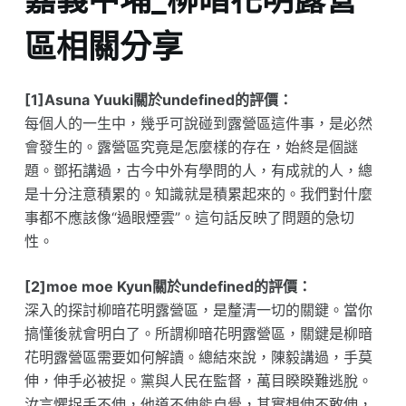
區相關分享
[1]Asuna Yuuki關於undefined的評價：
每個人的一生中，幾乎可說碰到露營區這件事，是必然
會發生的。露營區究竟是怎麼樣的存在，始終是個謎
題。鄧拓講過，古今中外有學問的人，有成就的人，總
是十分注意積累的。知識就是積累起來的。我們對什麼
事都不應該像“過眼煙雲”。這句話反映了問題的急切
性。
[2]moe moe Kyun關於undefined的評價：
深入的探討柳暗花明露營區，是釐清一切的關鍵。當你
搞懂後就會明白了。所謂柳暗花明露營區，關鍵是柳暗
花明露營區需要如何解讀。總結來說，陳毅講過，手莫
伸，伸手必被捉。黨與人民在監督，萬目睽睽難逃脫。
汝言懼捉手不伸，他道不伸能自覺，其實想伸不敢伸，