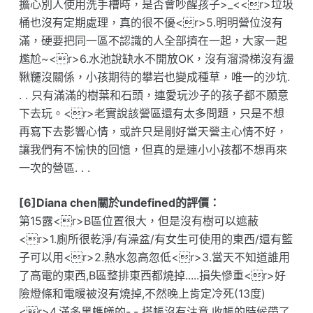
擔心別人使用洗手槽時，是否會吵醒孩子>_<<r>垃圾
桶也沒有定期處理，真的很不優<r>5.明明營位沒有
滿，硬要把同一區不認識的人全部擠在一起，大家一起
尷尬~<r>6.水池說缺水不開放OK，沒有溜滑梯沒有盪
鞦韆沒關係，小孩期待的攀岩也變成種草，唯一的沙坑.
. . 只有滿滿的樹葉和石頭，連愛玩沙子的孩子都不願意
下去玩。<r>老實說該營區還有太多問題，只是不想
再寫下去影響心情，或許只是剛好當天營主心情不好，
讓我們有不愉快的回憶，但真的是連小小孩都不想再來
一次的營區. . .
[6]Diana chen關於undefined的評價：
第15露<r>B區位置很大，但是沒有樹可以遮蔽
<r>1.廁所很乾淨/有澡盆/有女生可使用的東西/還有籃
子可以用<r>2.熱水忽高忽低<r>3.當天不知道誰用
了高電的東西,B區整排東西都燒掉.....損失慘重<r>好
險燈條和電暖被沒有燒掉,不然晚上肯定冷死(13度)
<r>4.滿多黑螞蟻的-.- 搭帳沒有注意,收帳的時候帶了