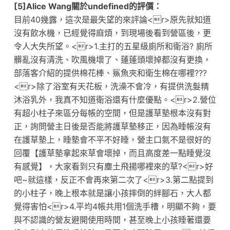
[5]Alice Wang關於undefined的評價：
目前40幾露，這次是最失望的來評論<r>原先就知道
沒有飲水機，已經覺得麻煩，到現場後看到營區後，更
令人大失所望。<r>1.主打的五星級廁所和衛浴? 廁所
髒亂沒有清洗、吹風機壞了、蓮蓬頭壞掉都沒有更換，
部落客介紹的提供棉花棒、鯊魚夾和衛生棉在哪裡???
<r>除了浴室有天花板，洗澡不會冷，有提供洗髮精
沐浴乳外，我真不知道衛浴還有什麼優點。<r>2.營位
有超小柱子來區分每帳的空間，但是護草墊根本沒有對
正，詢問營主日後是否能將護草墊移正，因為睡帳沒有
在護草墊上，睡墊會不平不好睡，營主口氣不是很好的
回覆【護草墊拿起來草會壞掉，而且高度差一點睡覺沒
有感覺】，大家看到只有塵土飛揚哪裡來的草?<r>好
吧~就這樣，反正不會再來第二次了<r>3.第二點提到
的小柱子，晚上根本就是讓小孩摔倒的絆腳石，大人都
覺得害怕<r>4.平均4帳共用1個洗手槽，明顯不夠，要
與不認識的營友避開使用時間，甚至晚上小孩睡著還要