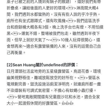
桌子已被之前的人燒到有鍋子的痕跡），還好我們有帶
折疊桌，讓給後面的人更好的環境<r>淋雨間大概4
間，我們遇到水都蠻熱的，沒有有些人說的乎冷乎熱，
廁所也有坐式跟蹲式，還有吹風機<r>我們這區洗手
台和廚餘桶大概各有3個，晚上洗手台也有燈，不用怕摸
黑<r>運氣不錯，整場被我們包走，雖然遇到半夜下
雨，但早上就好天氣了～<r>10幾人玩得很開心，還
會想再來～適合有露營裝備的人來，沒有的話需自己自
己再衡量。
[2]Sean Huang關於undefined的評價：
日月潭頭社活盆地旁的五星級露營區，鳥語花香，環境
幽美視野極佳，離城放鬆放空的好所在。<r>營區水
電規劃完善，盥洗設施浴廁潔淨明亮，就連廁所都ㄧ塵
不染還裝有可調式氣密窗，不擔心有蚊蠅小蟲打擾。
<r>營地寬敞開闊還有兒童戲沙坑和水池，適合全家
大小一起渡假休閒的好露營區。👍👍👍