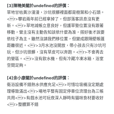
[3]陳曉美關於undefined的評價：
草地甘枯黃沙漫漫，沙坑很髒裡面都是樹葉和小石頭。
<r>攀岩兩年前已經拿掉了，但部落客訊息沒有更
新。<r>草地減帳立意良好，但護草墊位置沒有跟著
移動，營主沒有主動告知該依什麼為准，搭好後才說要
依柱子為主。雖然沒請我們移位置，但變成跟隔壁帳篷
距離很近。<r>3月水池沒開放，帶小孩去只有沙坑可
玩，但沙坑很髒，沒有草皮可以奔跑。<r>不會再去
的營區。<r>沒有飲水機，但有冷藏冷凍冰箱，浴室
空間足夠。
[4]余小康關於undefined的評價：
衛浴設備不錯熱水供應充足<r>可惜垃圾桶沒定期處
理導致滿出<r>場地平整有固定停車位流理台為三帳
共用<r>有戲水池可玩夜深人靜時有貓咪食材要收好
<r>整體算不錯