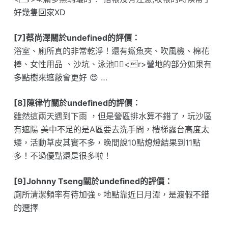
好幾隻回家XD
[7]蔡尚澤關於undefined的評價：
浴室、廁所真的非常乾淨！還有鯊魚夾、吹風機、棉花
棒、女性用品 、沙坑、泳池👍🏻<r>營地的部分如果有
多點樹來遮蔽會更好 😍 …
[8]陳律竹關於undefined的評價：
雖然這兩天遇到下雨 ，但是營區排水算不錯了，玩沙區
有遮陽 美中不足的是A區要去洗手間，樓梯露台高度太
矮，活動草皮其實不多，晚間說10點熄燈結果到11點
多！不過優點還是很多啦！
[9]Johnny Tseng關於undefined的評價：
廁所清潔頻率有待加強。地點靠近日月潭，是渡假不錯
的選擇