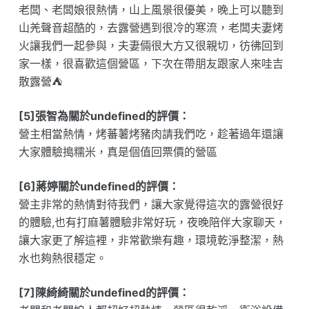
老闆、老闆娘很熱情，山上風景很優美，晚上可以聽到
山羌聲音超酷的，去露營遇到很冷的寒流，老闆夫妻烤
火讓我們一起參與，夫妻倆很大方又很親切，彷彿回到
家一樣，很喜歡這個營區，下次在帶朋友跟家人來哇吉
散露營⛺️
[5]張智為關於undefined的評價：
營主相當熱情，烤蕃薯烤豬肉請我們吃，趁著過年還讓
大家體驗搗糯米，真是個值回票價的營區
[6]蔣婷關於undefined的評價：
營主非常的熱情對待我們，讓大家覺得這次的露營很好
的體驗,也有打麻薯體驗非常好玩，夜晚陪伴大家聊天，
讓大家更了解這裡，非常歡樂有趣，環境乾淨整潔，熱
水也夠熱很穩定。
[7]陳綺綺關於undefined的評價：