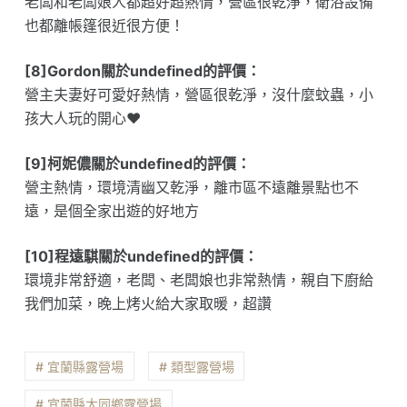
老闆和老闆娘人都超好超熱情，營區很乾淨，衛浴設備
也都離帳篷很近很方便！
[8]Gordon關於undefined的評價：
營主夫妻好可愛好熱情，營區很乾淨，沒什麼蚊蟲，小
孩大人玩的開心❤️
[9]柯妮儂關於undefined的評價：
營主熱情，環境清幽又乾淨，離市區不遠離景點也不
遠，是個全家出遊的好地方
[10]程遠騏關於undefined的評價：
環境非常舒適，老闆、老闆娘也非常熱情，親自下廚給
我們加菜，晚上烤火給大家取暖，超讚
# 宜蘭縣露營場
# 類型露營場
# 宜蘭縣大同鄉露營場