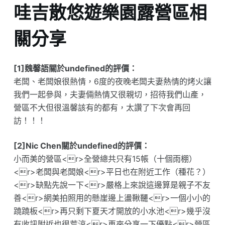
哇吉散悠遊樂園露營區相
關分享
[1]魏馨語關於undefined的評價：
老闆、老闆娘很熱情，6度的夜晚老闆夫妻熱情的烤火讓
我們一起參與，夫妻倆熱情又很親切，招待我們山產，
營區不大但很溫馨該有的都有，太讚了下次會再回
訪！！！
[2]Nic Chen關於undefined的評價：
小而美的營區<r>全營總共只有15帳（十個雨棚）
<r>老闆與老闆娘<r>平日也在附近工作（種花？）
<r>缺點先說一下<r>嚴格上來說這邊算是親子不友
善<r>網美拍照用的懸崖邊上盪鞦韆<r>一個小小的
蹺蹺板<r>再只剩下夏天才開放的小水池<r>幾乎沒
有收訊附近也很荒涼<r>再來分享一下優點<r>營區