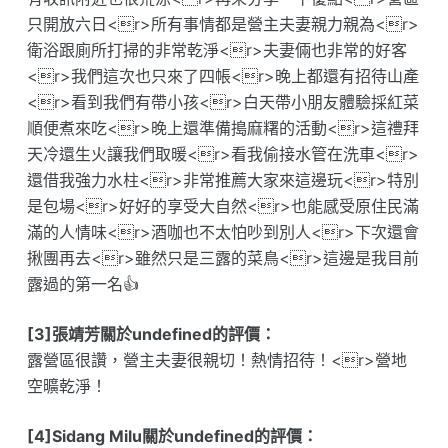
只開放六日<r>所有事情都是營主夫妻親力親為<r>
衛浴跟廁所打掃的非常乾淨<r>夫妻倆也非常的好客
<r>我們這次也只來了四帳<r>晚上都還有招待山產
<r>看到我們有帶小孩<r>白天帶小朋友體驗採紅菜
順便煮來吃<r>晚上還準備搗麻糬的活動<r>這禮拜
天冷還生火讓我們取暖<r>看我偷接水管在洗車<r>
還借我強力水柱<r>非常推薦大家來這邊玩<r>特別
是包場<r>好好的享受大自然<r>也能感受原住民滿
滿的人情味<r>酒咖也不太怕吵到別人<r>下次還會
揪團再去<r>雖然只是三露的菜鳥<r>這邊是我目前
露過的第一名👍
[3]張靖芳關於undefined的評價：
露營區很讚，營主夫妻很親切！熱情招待！<r>營地
空曠乾淨！
[4]Sidang Milu關於undefined的評價：