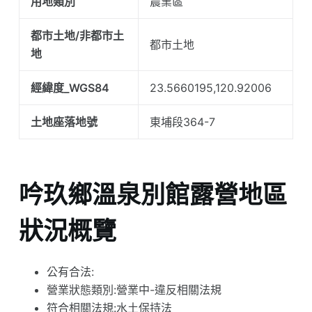
用地類別
農業區
都市土地/非都市土
都市土地
地
經緯度_WGS84
23.5660195,120.92006
土地座落地號
東埔段364-7
吟玖鄉溫泉別館露營地區
狀況概覽
公有合法:
營業狀態類別:營業中-違反相關法規
符合相關法規:水土保持法