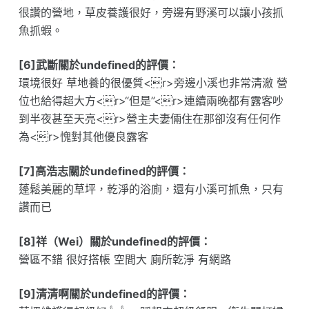
很讚的營地，草皮養護很好，旁邊有野溪可以讓小孩抓
魚抓蝦。
[6]武斷關於undefined的評價：
環境很好 草地養的很優質<r>旁邊小溪也非常清澈 營
位也給得超大方<r>“但是”<r>連續兩晚都有露客吵
到半夜甚至天亮<r>營主夫妻倆住在那卻沒有任何作
為<r>愧對其他優良露客
[7]高浩志關於undefined的評價：
蓬鬆美麗的草坪，乾淨的浴廁，還有小溪可抓魚，只有
讚而已
[8]祥（Wei）關於undefined的評價：
營區不錯 很好搭帳 空間大 廁所乾淨 有網路
[9]清清啊關於undefined的評價：