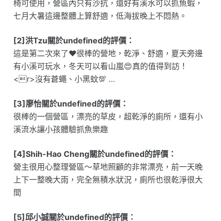
椅可使用，營區內只有沙抗，還好有溪水可以抓魚蝦，
七月大暑這邊整體上算舒適，低海拔晚上不悶熱。
[2]洪Tzu關於undefined的評價：
這是第二次來了❤️很棒的營地，乾淨、舒適，夏天旁邊
有小溪可玩水，冬天可以看山嵐😍真的值得到訪！
<r>沒有蒼蠅、小黑蚊💯 …
[3]廖怡關於undefined的評價：
很棒的一個營區，漂亮的草皮，超乾淨的廁所，還有小
溪流水讓小孩體驗抓魚樂趣
[4]Shih-Hao Cheng關於undefined的評價：
營主很用心整理營區～草地照顧的非常漂亮，前一天晚
上下一整晚大雨，完全無積水狀況，廁所也很乾淨很大
間
[5]邱小誠關於undefined的評價：