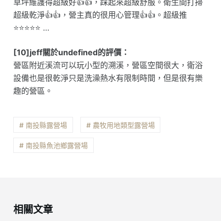
草坪維護得超級好👍👍，踩起來超級舒服。衛生間打掃
超級乾淨👍👍，營主真的很用心管理👍👍。超級推
⭐️⭐️⭐️⭐️⭐️ …
[10]jeff關於undefined的評價：
營區附近溪流可以玩小型的溯溪，營區空間很大，衛浴
設備也是很乾淨只是洗澡熱水有限制時間，但是很有樂
趣的營區。
# 南投縣露營場
# 農牧用地類型露營場
# 南投縣魚池鄉露營場
相關文章