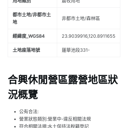
用地類別
農牧用地
都市土地/非都市土
非都市土地/森林區
地
經緯度_WGS84
23.9039916,120.8911655
土地座落地號
蓮華池段331-
合興休閒營區露營地區狀
況概覽
公有合法:
營業狀態類別:營業中-違反相關法規
符合相關法規:水土保持法稅籍登記