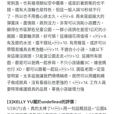
常刺激。也有幾項類似空中纜車，或是趴著俯衝的也不
錯。還有大滾輪也是特色，但這一般人踩10秒就不行
了，所以也不用擔心排太久。<r>8. 再來是超級大的
彈簧床，盡情跳，跳到沒力，非常可以消耗小孩體力，
顯得在市區那些兒童公園，一群小孩擠在直徑1公尺的小
圈圈，還要輪流跳，好可憐！這邊錢花得值得。<r>9.
有及膝的水池，還不錯玩<r>10. 有用餐區，或許可以
帶簡易爐具去煮泡麵<r>11. 不適合小小孩，3歲以下
來這邊沒搞頭，只能當公園走走<r>12. 這邊所有遊
戲，都是可以爸媽一起參與，不只小孩遠離3C，連爸媽
也行 XD，都可以跟著一起玩<r>13. 園區老闆一定是
發明家，太多設施讓我們嘖嘖稱奇，居然可以用鐵和繩
子做成遊具，沒有看過比他更強的！<r>14. 工作人員
要時常維護遊具的品質，畢竟小孩破壞力強
[3]KELLY YU關於undefined的評價：
1/28(六)去，真的太棒了!<r>用一句話概括這~"公園&