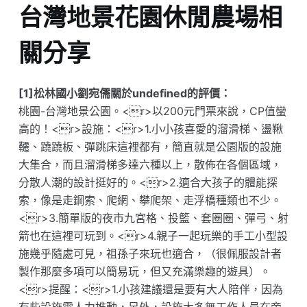
台灣地景花園休閒農場相
關分享
[1]松林國小劉宛儒關於undefined的評價：
桃園-台灣地景公園。<r>以200元門票來說，CP值蠻
高的！<r>設施：<r>1.小小孩喜愛的溜滑梯、盪鞦
韆、蹺蹺板、彈跳床這裡都有，簡直就是公園版的設施
大集合，而且溜滑梯多達六種以上，散佈在各個區域，
分散人潮的設計挺好的。<r>2.適合大孩子的體能探
索，像是走鋼索、爬網、攀爬架、走浮橋種類也不少。
<r>3.簡單版的夜市九宮格、投籃、套圈圈、彈弓、射
箭也在這裡可玩到。<r>4.親子一起玩樂的手工小型設
施幾乎隨處可見，祖孫子來玩也適合，（很佩服設計者
製作那麼多項可以簡易玩，但又充滿樂趣的遊具）。
<r>提醒：<r>1.小孩建議還是要有大人陪伴，因為