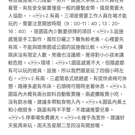
有些設施需人力推動，另外，設施大多無工作人員在旁
看管，有些安全裝置僅是一般的腰繫皮帶，還是需要大
人協助。，<r>2.有兩、三項是需要工作人員在場才能
玩的，需要注意開放時間（9：00-11：40；13：20-
16：40），是園區內少數要排隊的項目。<r>3.設施
感覺是手工製作，風吹日曬之下難免較老舊，心裡要先
有底，不能與遊樂園或公園的設施做比較。<r>4..彈
跳床沒有限定人數，旁邊也沒護網，覺得對小小孩來講
較危險。<r>環境：<r>1.園區感覺不大，但隨處都
有可以玩的遊具、設施，所以我們還是玩了四個小時左
右。<r>2.有兩、三處簡易式遮避處，有提供桌椅可休
憩，路邊多處有吊床、石頭椅可隨時坐著休息。<r>3.
園區內大概有兩台飲料自動販賣機，兩處攤販賣小吃，
沒有飲水機，建議多帶點食物入內。<r>4.園區內黃土
和小樹居多，路面有時不平整，不建議推嬰兒車。
<r>5.停車場免費廣大。<r>6.幾乎為室外，建議好
天氣再來玩，雨天及星期二至四沒有開放喔。