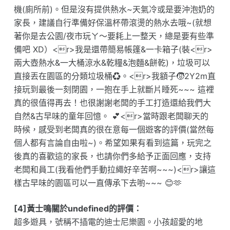
機(廁所前)。但是沒有提供熱水~天氣冷或是要沖泡奶的
家長，建議自行準備好保溫杯帶滾燙的熱水去哦~(就想
著你是去公園/夜市玩ㄚ～要耗上一整天，總是要有些準
備吧 XD）<r>我是還帶簡易帳篷&一卡箱子(裝<r>
兩大壺熱水&一大桶涼水&乾糧&泡麵&餅乾)，垃圾可以
直接丟在園區的分類垃圾桶♻️。<r>我額子🧒2Y2m直
接玩到最後一刻閉園，一抱在手上就斷片睡死~~~ 這裡
真的很值得再去！也很謝謝老闆的手工打造還給我們大
自然&古早味的童年回憶。 💕<r>當時跟老闆聊天的
時候，感受到老闆真的很在意每一個遊客的評價(當然每
個人都有言論自由啦~)。希望如果有看到這篇，玩完之
後真的喜歡這的家長，也請你們多給予正面回應，支持
老闆和員工(我看他們手動拉繩好辛苦啊~~~)<r>讓這
樣古早味的園區可以一直傳承下去喲~~~ 😊🫶
[4]黃士鳴關於undefined的評價：
超多遊具，號稱不插電的迪士尼樂園。小孩超愛的地