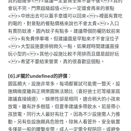
真的超級多<r>建議一定要買全票不要午後<r>真的
會玩不完，門票超級超值<r>一定還會再來的景點
<r>中途出去可以蓋手章還可以回來<r>裡面有賣吃
的喝的，對景點的餐點價格來說也不會太貴<r>入口
有賣防蚊液，園內蚊子有點多，建議帶個防曬防蚊前來
<r>有免費停車場，但建議還是早點來才不會沒位子
<r>大型設施要排稍微久一點，如果趕時間建議直接
玩小型的<r>其他小設施比較不用排而且還是超好玩
<r>希望不要結束營業，真的很喜歡這個點。
[6]JF關於undefined的評價：
園區頗大，設施非常多，每項都嘗試可能需一整天，設
施精緻度雖與正規樂園無法類比（喜好迪士尼等級家庭
建議直接繞道），娛樂性卻是相同，適合稍大的小孩來
放電。雖有許多樹蔭，但夏季建議多帶飲水。若是帶小
孩放電，同行大人最好有壯丁，因為不少設施需人力推
動，另有些設施頗具危險性，除無人看管外，安全裝置
多僅是一般的腰繫皮帶，成人一定需全程陪同，或避免