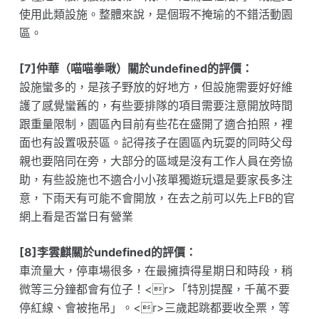
使用此類設施。整體來說，是個瑕不掩瑜的不錯活動園
區。
[7]仲華（喵喵拳啾）關於undefined的評價：
設施蠻多的，是孩子野放的好地方，但設施需要好好維
護了感覺蠻舊的，有些要排隊的項目需要注意開放時間
跟重量限制，園區內目前有些花在盛開了適合拍照，裡
面也有設置吸菸區。記得孩子在園區內玩耍的同時父母
親也要陪同在旁，大部分的區域是沒有工作人員在旁協
助，有些設施也不適合小小孩單獨遊玩還是要家長多注
意，下雨天有可能不會開放，在去之前可以先上FB的官
網上看是否當日有營業
[8]李雲麒關於undefined的評價：
車流量大，停車場很多，在最擁擠得星期日和時段，稍
微等三分鐘都會有位子！<r>「特別提醒，千萬不要
停紅線、會被拖吊」。<r>三歲起跳都要收全票，等