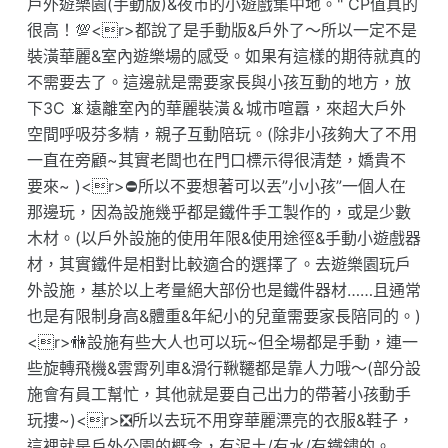
戶外遊樂園(手動版)&夜市的小遊戲集中地。" CP值真的
很高！💯<r>都說了是手動版&戶外了～所以一定不是
裝潢華麗&室內遊樂場的感受。如果有這樣的期待就真的
不需要去了。這邊就是需要家長與小孩互動的地方，放
下3C 📵遠離室內的華麗裝潢＆城市喧囂，來超大戶外
空間呼吸芬多精，親子互動陪玩。(除非小孩夠大了不用
一直在旁顧~其實老闆也在門口標示得很清楚，嬌貴不
要來~ )<r>⛔️所以不要想著可以丟”小小孩”一個人在
那邊玩，因為設施幾乎都是鐵件手工製作的，或是少數
木材。(以戶外設施的使用年限&使用途徑&手動小遊戲器
材，其實鐵件是相對比較適合的選擇了。去遊樂園玩戶
外設施，基於以上考量絕大部份也是鐵件器材……且通常
也是有限制身高&體重&年紀小的兒童需要家長陪同的。)
<r>🚻設施有些大人也可以玩~但全場都是手動，連一
些旋轉飛機&雲霄列車&滑行鞦韆都是靠人力哦～(部分設
施會有員工幫忙，其他就是要自己出力的帶著小孩動手
玩摟~)<r>❎️所以去玩不用穿華麗漂亮的衣服&鞋子，
這裡就是戶外公園的概念，有泥土/有水/有鐵鏽的。