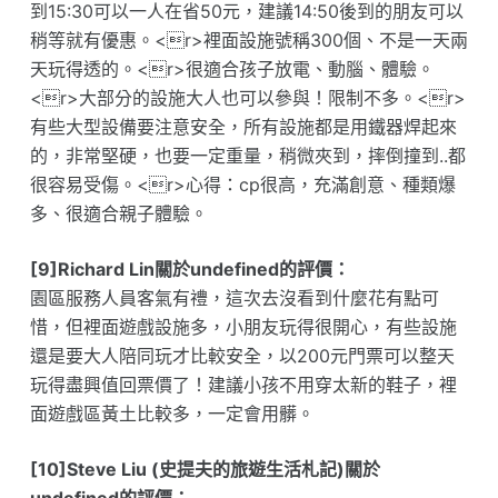
到15:30可以一人在省50元，建議14:50後到的朋友可以
稍等就有優惠。<r>裡面設施號稱300個、不是一天兩
天玩得透的。<r>很適合孩子放電、動腦、體驗。
<r>大部分的設施大人也可以參與！限制不多。<r>
有些大型設備要注意安全，所有設施都是用鐵器焊起來
的，非常堅硬，也要一定重量，稍微夾到，摔倒撞到..都
很容易受傷。<r>心得：cp很高，充滿創意、種類爆
多、很適合親子體驗。
[9]Richard Lin關於undefined的評價：
園區服務人員客氣有禮，這次去沒看到什麼花有點可
惜，但裡面遊戲設施多，小朋友玩得很開心，有些設施
還是要大人陪同玩才比較安全，以200元門票可以整天
玩得盡興值回票價了！建議小孩不用穿太新的鞋子，裡
面遊戲區黃土比較多，一定會用髒。
[10]Steve Liu (史提夫的旅遊生活札記)關於