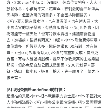
方，200元玩4小時以上沒問題。休息位置夠多，大人可
放鬆休息，小孩玩不完，超盡興。較刺激的兩三項遊具
需排隊，但因為玩的項目多，不會因排隊而掃興。
<r>夏天還有戲水池，也有淋浴間。也有烤肉區，大
小孩皆宜的親子樂園，有熱食販賣部，也可叫外賣，因
為可能待一整天喔！也有冷飲販賣機。建議帶食物進
去，進場前，臨近有兩家7-11喔。<r>附免費停車場，
車位算多，但假期人多，還是建議10:00前到，才有位
置。<r>可說集所有大小公園的設施於大成，當然更
豐富，有專人維護與服務，雖然不像收費高的主題樂園
那樣，但必竟是自助公園式遊樂園，200元划算。野
餐，烤肉，遛小孩，遊具，拍照，等一應具全。總之小
孩天堂。
[5]邱冠榮關於undefined的評價：
超級推的景點<r>根本就無電力迪士尼<r>不管對大
人小孩都滿優的<r>很多公廁跟垃圾桶<r>樂園種類