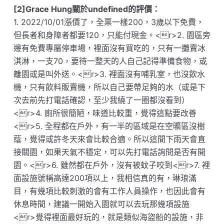
[2]Grace Hung關於undefined的評價：
1. 2022/10/01漲價了，全票一樣200，3歲以下免費，
但長者和身障者都要120，只能付現金。<r>2. 園區旁
邊有免費專屬停車場，裡面沒有買吃的，只有一攤賣冰
淇淋，一支70，要待一整天的人自己記得準備食物，或
離園或是叫外送。<r>3. 裡面沒有哺乳室，也沒飲水
機，只有飲料販賣機，所以自己要帶足夠的水（或是下
次去前先打電話確認，至少我繞了一圈都沒看到）
<r>4. 廁所很簡陋，味道比較重，覺得這點要改善
<r>5. 全程都在戶外，有一半的區域是在空曠區沒樹
蔭，覺得或許冬天來會比較合適。所以這間下雨天會直
接關園，如果天氣不穩定，可以先打電話詢問是否有開
園。<r>6. 雖然都在戶外，沒有被蚊子咬到<r>7. 裡
面設施號稱高達200項以上，我相信真的有，琳琅滿
目，有幾項比較刺激的會有工作人員操作，也因此會有
休息時間，建議一開始入園就可以去玩那幾項設施
<r>覺得裡面最好玩的，就是類似海盜船的設施，非