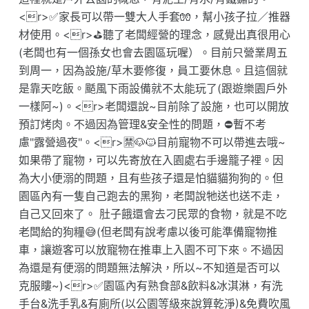
<r>✅️家長可以帶一雙大人手套🧤，幫小孩子拉／推器
材使用。<r>⛳️聽了老闆經營的理念，感覺出真很用心
(老闆也有一個孫女也會去園區玩喔）。目前只營業周五
到周一，因為設施/草木要修復，員工要休息。且這個就
是靠天吃飯。颳風下雨設備就不太能玩了(跟遊樂園戶外
一樣阿~)。<r>老闆還說~目前除了設施，也可以開放
預訂烤肉。不過因為管理&安全性的問題，⛔️暫不考
慮"露營過夜"。<r>🈲️🐶🐱目前寵物不可以帶進去哦~
如果帶了寵物，可以先寄放在入園處右手邊籠子裡。因
為大小便溺的問題，且有些孩子還是怕貓貓狗狗的。但
園區內有一隻自己跑去的黑狗，老闆說牠送也送不走，
自己又回來了。 肚子餓還會去刁民眾的食物，就是不吃
老闆給的狗糧😅(但老闆有說考慮以後可能準備寵物推
車，讓遊客可以放寵物在推車上入園不可下來。不過因
為還是有便溺的問題無法解決，所以~不知道是否可以
克服瞜~)<r>✅️園區內有熟食部&飲料&冰淇淋，有洗
手台&洗手乳&有廁所(以公園等級來說算乾淨)&免費吹風