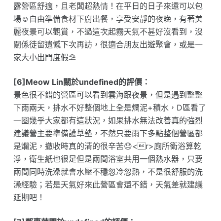
露營區舒適，且老闆超熱情！在平日的日子來還可以包
場☺️自由準備食材下廚出餐，享受安靜的夜晚，有著美
麗夜景可以觀賞，不過這次起霧天氣不甚好沒看到，沒
關係徒留遺憾下次再訪，很適合朋友出遊聚會，或是一
家大小出門度假⛱️
[6]Meow Lin關於undefined的評價：
景色很不錯的營區可以看到雲海跟夜景，但是遇到整整
下雨兩天，排水不好整個地上全是爛泥+積水，D區看了
一圈幾乎大家都有這狀況，如果排水無法改善真的強烈
建議營主要準備護草墊，不然只要雨下多點整個營區都
是爛泥，撤收時真的清的很辛苦😓<r>廁所衛浴算乾
淨，衛生紙也很足但是兩間浴室共用一個熱水器，只要
兩間同時洗澡就會水壓不穩忽冷忽熱，不是很舒服的洗
澡經驗；若是天氣好來此營區會還不錯，天氣差就建議
延期吧！