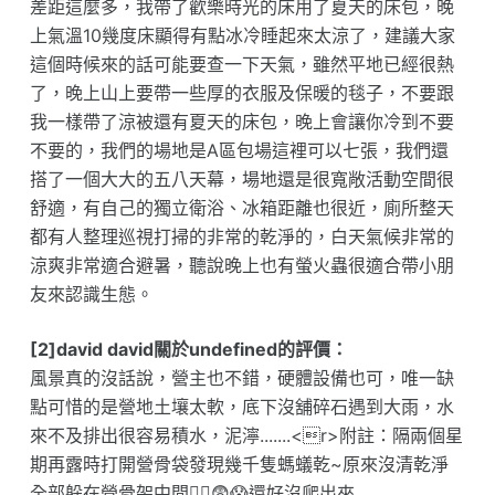
差距這麼多，我帶了歡樂時光的床用了夏天的床包，晚
上氣溫10幾度床顯得有點冰冷睡起來太涼了，建議大家
這個時候來的話可能要查一下天氣，雖然平地已經很熱
了，晚上山上要帶一些厚的衣服及保暖的毯子，不要跟
我一樣帶了涼被還有夏天的床包，晚上會讓你冷到不要
不要的，我們的場地是A區包場這裡可以七張，我們還
搭了一個大大的五八天幕，場地還是很寬敞活動空間很
舒適，有自己的獨立衛浴、冰箱距離也很近，廁所整天
都有人整理巡視打掃的非常的乾淨的，白天氣候非常的
涼爽非常適合避暑，聽說晚上也有螢火蟲很適合帶小朋
友來認識生態。
[2]david david關於undefined的評價：
風景真的沒話說，營主也不錯，硬體設備也可，唯一缺
點可惜的是營地土壤太軟，底下沒舖碎石遇到大雨，水
來不及排出很容易積水，泥濘.......<r>附註：隔兩個星
期再露時打開營骨袋發現幾千隻螞蟻乾~原來沒清乾淨
全部躲在營骨架中間😵‍💫😨😱還好沒爬出來..... …