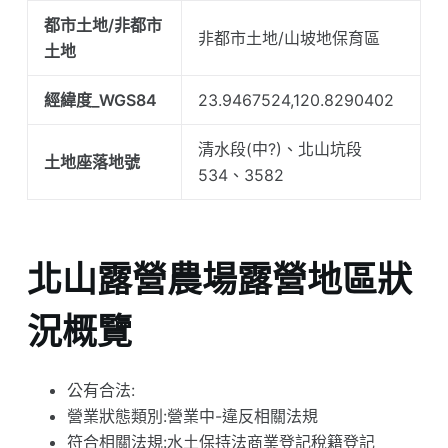
都市土地/非都市
非都市土地/山坡地保育區
土地
經緯度_WGS84
23.9467524,120.8290402
清水段(中?)、北山坑段
土地座落地號
534、3582
北山露營農場露營地區狀
況概覽
公有合法:
營業狀態類別:營業中-違反相關法規
符合相關法規:水土保持法商業登記稅籍登記