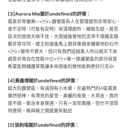
[3]Aurora Mia關於undefined的評價：
風景非常優美✨<r>露營區有人在管理感到非常安心，
會不定時（可能有定時）來清理廁所、補衛生紙，甚至
這次的旅途天候不佳，大雨過後營地的泥濘不堪連走路
都非常坎坷，營主知道後馬上開貨車過來補營地砂石🥹
<r>營地不算大，但只有我們這組客人所以兩天下來
感受非常自在放鬆🫶🏻<r>唯一建議營區的部分就是
希望能夠鋪護草墊讓未來雨後的營地能夠更好行走👍
[4]黃義傅關於undefined的評價：
超大的露營區，有涵洞有小木屋，在最熱門的A區風景
果然很棒，有漂亮的星空、美麗的夜景、大草皮，真的
是不錯，衛浴本身普通，只有一支吹風機，但也不須等
待使用，帳與帳之間感覺有點近
[5]張鈞瑤關於undefined的評價：