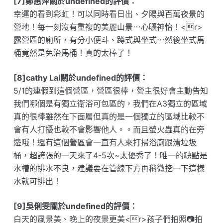
[7]鄭惠萍關於undefined的評價：
幸運的看到彩虹！可以同時看日出、夕陽與百萬夜景的
營地！每一刻沒有重複的美麗山景⋯心曠神怡！<r>
露營區的廁所，有分小便斗、蹲式與坐式⋯然後坐式馬
桶竟然是免治馬桶！真的太棒了！
[8]cathy Lai關於undefined的評價：
5/1的連假到這個營區，營區很棒，營主很好會主動告知
我們哪個是有獨立衛浴可包區的，我們在A3獨立的區域
真的很棒雖然在下面層但真的是一個獨立的區域比較不
會有人打擾也較不會影響他人。。而且螢火蟲真的在旁
邊哦！還有這個營區會一直有人來打掃浴廁跟清垃圾
桶，超誇張的一天來了4-5次~太優秀了！唯一的缺點是
水槽的排水不良，建議要在管線下方再稍微挖一下這樣
水就可排出！
[9]吳俐雯關於undefined的評價：
白天的風景美、晚上的夜景更美<r>孩子們拍照📷拍