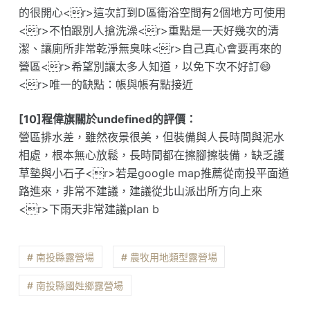
的很開心<r>這次訂到D區衛浴空間有2個地方可使用
<r>不怕跟別人搶洗澡<r>重點是一天好幾次的清
潔、讓廁所非常乾淨無臭味<r>自己真心會要再來的
營區<r>希望別讓太多人知道，以免下次不好訂😄
<r>唯一的缺點：帳與帳有點接近
[10]程偉旗關於undefined的評價：
營區排水差，雖然夜景很美，但裝備與人長時間與泥水
相處，根本無心放鬆，長時間都在擦腳擦裝備，缺乏護
草墊與小石子<r>若是google map推薦從南投平面道
路進來，非常不建議，建議從北山派出所方向上來
<r>下雨天非常建議plan b
# 南投縣露營場
# 農牧用地類型露營場
# 南投縣國姓鄉露營場