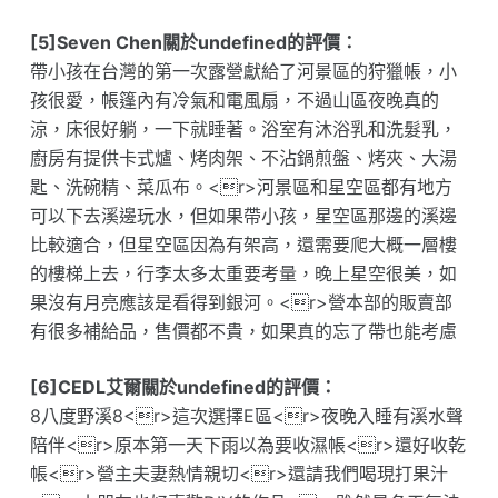
[5]Seven Chen關於undefined的評價：
帶小孩在台灣的第一次露營獻給了河景區的狩獵帳，小
孩很愛，帳篷內有冷氣和電風扇，不過山區夜晚真的
涼，床很好躺，一下就睡著。浴室有沐浴乳和洗髮乳，
廚房有提供卡式爐、烤肉架、不沾鍋煎盤、烤夾、大湯
匙、洗碗精、菜瓜布。<r>河景區和星空區都有地方
可以下去溪邊玩水，但如果帶小孩，星空區那邊的溪邊
比較適合，但星空區因為有架高，還需要爬大概一層樓
的樓梯上去，行李太多太重要考量，晚上星空很美，如
果沒有月亮應該是看得到銀河。<r>營本部的販賣部
有很多補給品，售價都不貴，如果真的忘了帶也能考慮
[6]CEDL艾爾關於undefined的評價：
8八度野溪8<r>這次選擇E區<r>夜晚入睡有溪水聲
陪伴<r>原本第一天下雨以為要收濕帳<r>還好收乾
帳<r>營主夫妻熱情親切<r>還請我們喝現打果汁