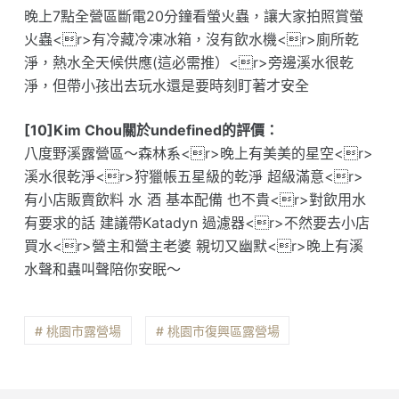
晚上7點全營區斷電20分鐘看螢火蟲，讓大家拍照賞螢
火蟲<r>有冷藏冷凍冰箱，沒有飲水機<r>廁所乾
淨，熱水全天候供應(這必需推）<r>旁邊溪水很乾
淨，但帶小孩出去玩水還是要時刻盯著才安全
[10]Kim Chou關於undefined的評價：
八度野溪露營區～森林系<r>晚上有美美的星空<r>
溪水很乾淨<r>狩獵帳五星級的乾淨 超級滿意<r>
有小店販賣飲料 水 酒 基本配備 也不貴<r>對飲用水
有要求的話 建議帶Katadyn 過濾器<r>不然要去小店
買水<r>營主和營主老婆 親切又幽默<r>晚上有溪
水聲和蟲叫聲陪你安眠～
# 桃園市露營場
# 桃園市復興區露營場