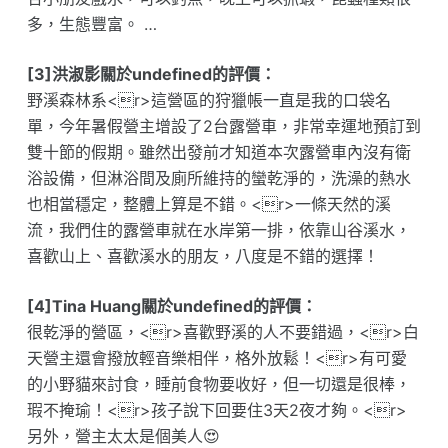
多，生態豐富。 …
[3]洪淑影關於undefined的評價：
野溪森林系<r>這營區的狩獵帳一直是我的口袋名
單，今年暑假營主增設了2台露營車，非常幸運地預訂到
雙十節的假期。雖然出發前才知道本次露營車內沒有衛
浴設備，但淋浴間及廁所維持的蠻乾淨的，洗澡的熱水
也相當穩定，整體上算是不錯。<r>一條天然的溪
流，我們住的露營車就在水岸第一排，依靠山谷溪水，
喜歡山上、喜歡溪水的朋友，八度是不錯的選擇！
[4]Tina Huang關於undefined的評價：
很乾淨的營區，<r>喜歡野溪的人不要錯過，<r>白
天營主還會撥放輕音樂相伴，格外放鬆！<r>有可愛
的小野貓來討食，睡前食物要收好，但一切還是很棒，
瑕不掩瑜！<r>孩子說下回要住3天2夜才夠。<r>
另外，營主太太是個美人😍