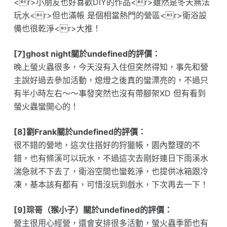
<r>小朋友也好喜歡DIY的作品<r>雖然是冬天無法
玩水<r>但也滿帳 是個相當熱門的營區<r>衛浴設
備也很乾淨<r>大推！
[7]ghost night關於undefined的評價：
晚上螢火蟲很多，今天沒有入住但突然得知，事先和營
主說好過去參加活動，熄燈之後真的蠻漂亮的，不過只
有半小時左右～～事發突然也沒有帶腳架XD 但有看到
螢火蟲蠻開心的！
[8]劉Frank關於undefined的評價：
很不錯的營地，這次住搭好的狩獵帳，園內整理的不
錯，也有條溪可以玩水，不過這次去剛好連日下雨溪水
湍急就不下去了，衛浴空間也蠻乾淨，也提供冰箱跟冷
凍，基本該有都有，可惜沒玩到戲水，下次再去一下！
[9]琮哥（猴小子）關於undefined的評價：
營主很用心經營，還會安排很多活動，螢火蟲季節也有