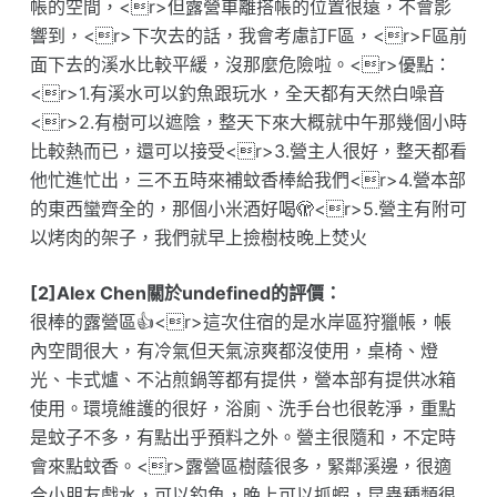
帳的空間，<r>但露營車離搭帳的位置很遠，不會影
響到，<r>下次去的話，我會考慮訂F區，<r>F區前
面下去的溪水比較平緩，沒那麼危險啦。<r>優點：
<r>1.有溪水可以釣魚跟玩水，全天都有天然白噪音
<r>2.有樹可以遮陰，整天下來大概就中午那幾個小時
比較熱而已，還可以接受<r>3.營主人很好，整天都看
他忙進忙出，三不五時來補蚊香棒給我們<r>4.營本部
的東西蠻齊全的，那個小米酒好喝🫣<r>5.營主有附可
以烤肉的架子，我們就早上撿樹枝晚上焚火
[2]Alex Chen關於undefined的評價：
很棒的露營區👍<r>這次住宿的是水岸區狩獵帳，帳
內空間很大，有冷氣但天氣涼爽都沒使用，桌椅、燈
光、卡式爐、不沾煎鍋等都有提供，營本部有提供冰箱
使用。環境維護的很好，浴廁、洗手台也很乾淨，重點
是蚊子不多，有點出乎預料之外。營主很隨和，不定時
會來點蚊香。<r>露營區樹蔭很多，緊鄰溪邊，很適
合小朋友戲水，可以釣魚，晚上可以抓蝦，昆蟲種類很