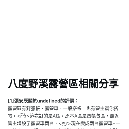
八度野溪露營區相關分享
[1]張安辰關於undefined的評價：
露營區有狩獵帳、露營車、一般搭帳，也有營主幫你搭
帳，<r>這次訂的是A區，原本A區是四帳包區，最近
營主增設了露營車兩台，<r>現在變成兩台露營車+一